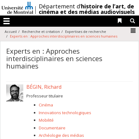
Passer
/
Département d’
histoire de l’art,
de
au
cinéma et des médias audiovisuels
contenu
Liens 
R
Menu
N
Accueil
Recherche et création
Expertises de recherche
Experts en : Approches interdisciplinaires en sciences humaines
Experts en : Approches
interdisciplinaires en sciences
humaines
BÉGIN, Richard
Professeur titulaire
Cinéma
Innovations technologiques
Mobilité
Documentaire
Archéologie des médias