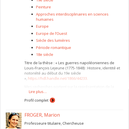
Unexplained Sound Group (Italy).
Peinture
Son enseignement porte principalement sur
Approches interdisciplinaires en sciences
l’archéologie de l’audiovisuel, le documentaire, la
humaines
cybernétique, la science-fiction, la technologie,
Europe
l’atmosphère et le fantastique.
Europe de l’Ouest
Siècle des lumières
Période romantique
18e siècle
Titre de la thèse : « Les guerres napoléoniennes de
Louis-François Lejeune (1775-1848) : Histoire, identité et
notoriété au début du 19e siècle
»,
https://hdl.handle.net/1866/44233.
Mes recherches portent sur la représentation de la
Lire plus…
guerre aux dix-huitième et dix-neuvième siècles,
particulièrement autour de la période napoléonienne. Je
Profil complet
m'intéresse aussi à la représentation d'événements
e
e
historiques, du 17
au 20
siècle, ainsi qu'aux théories
concernant la relation entre texte et image.
FROGER, Marion
Professeure titulaire, Chercheuse