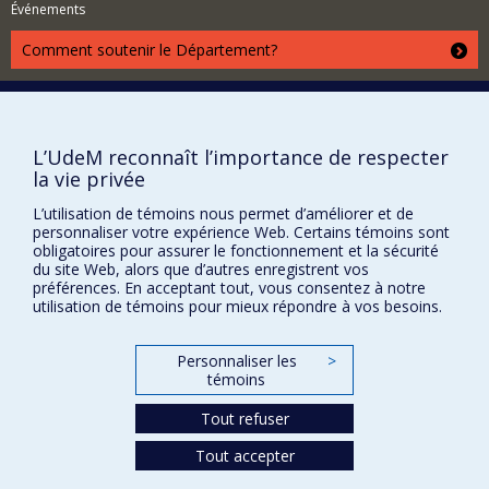
Événements
Comment soutenir le Département?
BESOIN D'AIDE?
Plan du site
Signaler une erreur
L’UdeM reconnaît l’importance de respecter
la vie privée
Accessibilité
L’utilisation de témoins nous permet d’améliorer et de
FACULTÉ DES ARTS ET DES SCIENCES
personnaliser votre expérience Web. Certains témoins sont
obligatoires pour assurer le fonctionnement et la sécurité
Nos départements et écoles
du site Web, alors que d’autres enregistrent vos
préférences. En acceptant tout, vous consentez à notre
Nos centres d'études
utilisation de témoins pour mieux répondre à vos besoins.
Nos programmes et cours
Personnaliser les
>
témoins
Confidentialité
Tout refuser
Conditions d’utilisation
Paramètres des témoins
Tout accepter
Université de
Montréal