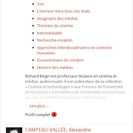
Son
L'horreur dans tous ses états
Imaginaire des médias
Théories du cinéma
Intermédialité
Recherche-création
Approches interdisciplinaires en sciences
humaines
Documentaire de création
Histoire des médias
Richard Bégin est professeur titulaire en cinéma et
médias audiovisuels. Il est codirecteur de la collection
« Cinéma et technologies » aux Presses de l’Université
de Montréal. Il est membre de CinEXmedia et chercheur
au sein du GRAFIM (Groupe de recherche sur
l’avènement et la formation des identités médiatiques). Il
Lire plus…
collabore actuellement au projet de recherche
international ANR
Représentations musico-sonores
de la
Profil complet
violence à l’écran
, et fait partie du partenariat
international de recherche
Paysages-catastrophes (XVIe –
CAMPEAU-VALLÉE, Alexandre
XXe s.)
.