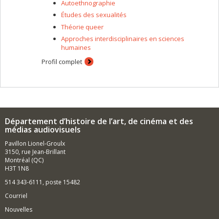
Autoethnographie
Études des sexualités
Théorie queer
Approches interdisciplinaires en sciences
humaines
Profil complet
Département d’histoire de l’art, de cinéma et des
médias audiovisuels
Pavillon Lionel-Groulx
3150, rue Jean-Brillant
Montréal (QC)
H3T 1N8
514 343-6111, poste 15482
Courriel
Nouvelles