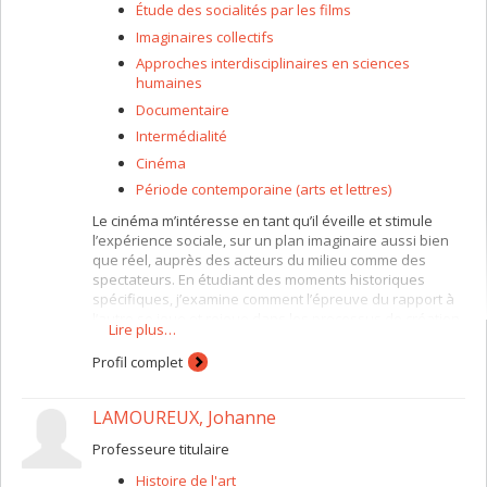
Étude des socialités par les films
Imaginaires collectifs
Approches interdisciplinaires en sciences
humaines
Documentaire
Intermédialité
Cinéma
Période contemporaine (arts et lettres)
Le cinéma m’intéresse en tant qu’il éveille et stimule
l’expérience sociale, sur un plan imaginaire aussi bien
que réel, auprès des acteurs du milieu comme des
spectateurs. En étudiant des moments historiques
spécifiques, j’examine comment l’épreuve du rapport à
l’autre se joue et rejoue dans les processus de création
Lire plus…
et de réception des films, depuis les relations de
tournage aux investissements affectifs du spectateur.
Profil complet
À travers différents corpus et situations sociopolitiques,
mon objectif est d’interroger le désir de communauté lui-
LAMOUREUX, Johanne
même et de comprendre son rôle dans la production et
la réception des films. Qui dit désir dit aussi et surtout
Professeure titulaire
« épreuve » et « imaginaire » communautaires dans une
Histoire de l'art