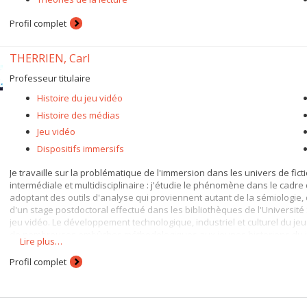
Profil complet
THERRIEN, Carl
Professeur titulaire
Histoire du jeu vidéo
Histoire des médias
Jeu vidéo
Dispositifs immersifs
Je travaille sur la problématique de l'immersion dans les univers de f
intermédiale et multidisciplinaire : j'étudie le phénomène dans le cadre d
adoptant des outils d'analyse qui proviennent autant de la sémiologie, 
d'un stage postdoctoral effectué dans les bibliothèques de l'Université
jeu vidéo. Le développement technologique, industriel et culturel du jeu
de nombreuses embûches méthodologiques aux jeunes historiens du je
Lire plus…
s'attache donc à recenser ces problèmes et à proposer des pistes de s
Profil complet