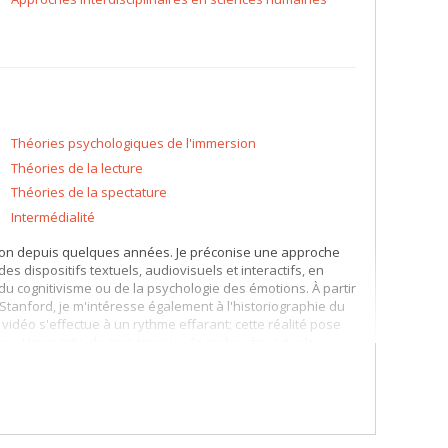
Théories psychologiques de l'immersion
Théories de la lecture
Théories de la spectature
Intermédialité
iction depuis quelques années. Je préconise une approche
es dispositifs textuels, audiovisuels et interactifs, en
du cognitivisme ou de la psychologie des émotions. À partir
 Stanford, je m'intéresse également à l'historiographie du
 vidéo s'effectue à un rythme effarant; cette réalité pose
u. Une partie de mes travaux de recherche actuels
olutions.