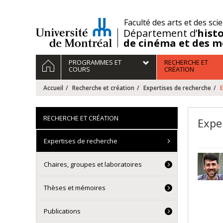
Passer
au
/
Faculté des arts et des sci
contenu
Département d’
histo
de cinéma et des m
Navigation
ACCUEIL
PROGRAMMES ET
RECHERCHE ET
principale
COURS
CRÉATION
Accueil
Recherche et création
Expertises de recherche
E
RECHERCHE ET CRÉATION
Exper
Expertises de recherche
Chaires, groupes et laboratoires
Thèses et mémoires
Publications