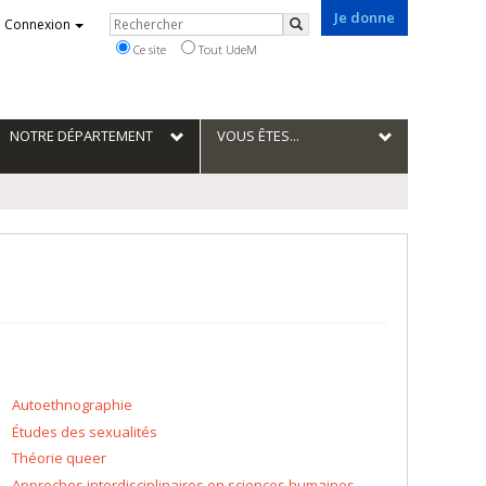
Je donne
Rechercher
Connexion
Rechercher
Ce site
Tout UdeM
NOTRE DÉPARTEMENT
VOUS ÊTES...
Autoethnographie
Études des sexualités
Théorie queer
Approches interdisciplinaires en sciences humaines