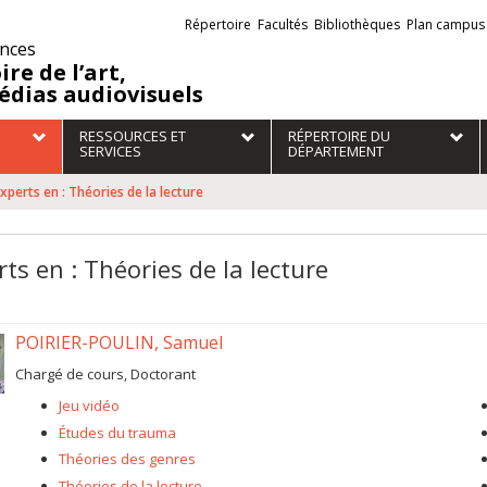
Liens
Répertoire
Facultés
Bibliothèques
Plan campus
externes
ences
ire de l’art,
édias audiovisuels
RESSOURCES ET
RÉPERTOIRE DU
SERVICES
DÉPARTEMENT
xperts en : Théories de la lecture
ts en : Théories de la lecture
POIRIER-POULIN, Samuel
Chargé de cours, Doctorant
Jeu vidéo
Études du trauma
Théories des genres
Théories de la lecture