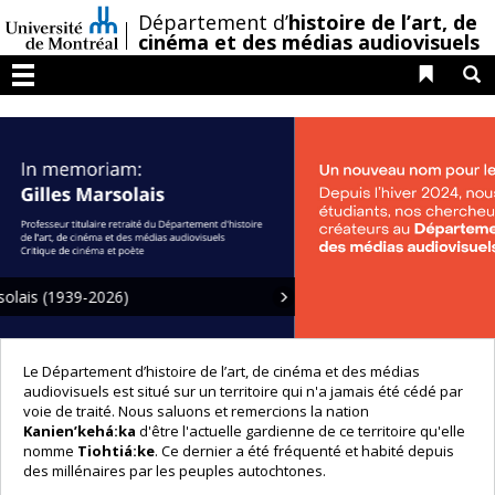
Passer
/
Département d’
histoire de l’art,
de
au
cinéma et des médias audiovisuels
contenu
Liens 
R
Menu
Le Département d’histoire de l’art, de cinéma et des médias
audiovisuels est situé sur un territoire qui n'a jamais été cédé par
voie de traité. Nous saluons et remercions la nation
Kanien’kehá:ka
d'être l'actuelle gardienne de ce territoire qu'elle
nomme
Tiohtiá:ke
. Ce dernier a été fréquenté et habité depuis
des millénaires par les peuples autochtones.