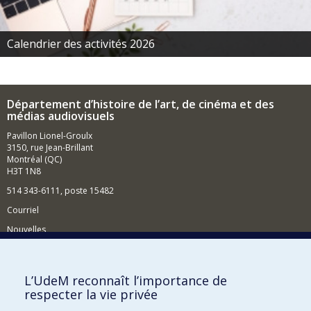
Calendrier des activités 2026
Département d’histoire de l’art, de cinéma et des
médias audiovisuels
Pavillon Lionel-Groulx
3150, rue Jean-Brillant
Montréal (QC)
H3T 1N8
514 343-6111, poste 15482
Courriel
Nouvelles
Événements
Comment soutenir le Département?
L’UdeM reconnaît l’importance de
respecter la vie privée
BESOIN D'AIDE?