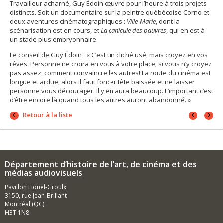
Travailleur acharné, Guy Édoin œuvre pour l’heure à trois projets
distincts. Soit un documentaire sur la peintre québécoise Corno et
deux aventures cinématographiques :
Ville-Marie
, dont la
scénarisation est en cours, et
La canicule des pauvres
, qui en est à
un stade plus embryonnaire.
Le conseil de Guy Édoin : « C’est un cliché usé, mais croyez en vos
rêves. Personne ne croira en vous à votre place; si vous n’y croyez
pas assez, comment convaincre les autres! La route du cinéma est
longue et ardue, alors il faut foncer tête baissée et ne laisser
personne vous décourager. Il y en aura beaucoup. L’important c’est
d’être encore là quand tous les autres auront abandonné. »
Portrait
Portrai
Retour à la liste
précéd
suivan
Département d’histoire de l’art, de cinéma et des
médias audiovisuels
Pavillon Lionel-Groulx
3150, rue Jean-Brillant
Montréal (QC)
H3T 1N8