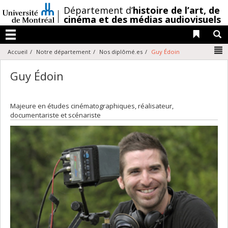
Passer
/
Département d’
histoire de l’art,
de
au
cinéma et des médias audiovisuels
contenu
Liens 
R
Menu
N
Accueil
Notre département
Nos diplômé.es
Guy Édoin
Guy Édoin
Majeure en études cinématographiques, réalisateur,
documentariste et scénariste