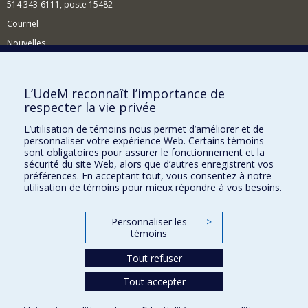
514 343-6111, poste 15482
Courriel
Nouvelles
Événements
Comment soutenir le Département?
L’UdeM reconnaît l’importance de
respecter la vie privée
BESOIN D'AIDE?
L’utilisation de témoins nous permet d’améliorer et de
Plan du site
personnaliser votre expérience Web. Certains témoins
Signaler une erreur
sont obligatoires pour assurer le fonctionnement et la
sécurité du site Web, alors que d’autres enregistrent vos
Accessibilité
préférences. En acceptant tout, vous consentez à notre
utilisation de témoins pour mieux répondre à vos besoins.
FACULTÉ DES ARTS ET DES SCIENCES
Nos départements et écoles
Personnaliser les
>
témoins
Nos centres d'études
Tout refuser
Nos programmes et cours
Tout accepter
Confidentialité