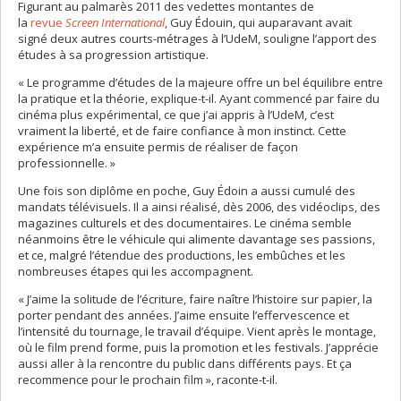
Figurant au palmarès 2011 des vedettes montantes de
la
revue
Screen International
, Guy Édouin, qui auparavant avait
signé deux autres courts-métrages à l’UdeM, souligne l’apport des
études à sa progression artistique.
« Le programme d’études de la majeure offre un bel équilibre entre
la pratique et la théorie, explique-t-il. Ayant commencé par faire du
cinéma plus expérimental, ce que j’ai appris à l’UdeM, c’est
vraiment la liberté, et de faire confiance à mon instinct. Cette
expérience m’a ensuite permis de réaliser de façon
professionnelle. »
Une fois son diplôme en poche, Guy Édoin a aussi cumulé des
mandats télévisuels. Il a ainsi réalisé, dès 2006, des vidéoclips, des
magazines culturels et des documentaires. Le cinéma semble
néanmoins être le véhicule qui alimente davantage ses passions,
et ce, malgré l’étendue des productions, les embûches et les
nombreuses étapes qui les accompagnent.
« J’aime la solitude de l’écriture, faire naître l’histoire sur papier, la
porter pendant des années. J’aime ensuite l’effervescence et
l’intensité du tournage, le travail d’équipe. Vient après le montage,
où le film prend forme, puis la promotion et les festivals. J’apprécie
aussi aller à la rencontre du public dans différents pays. Et ça
recommence pour le prochain film », raconte-t-il.