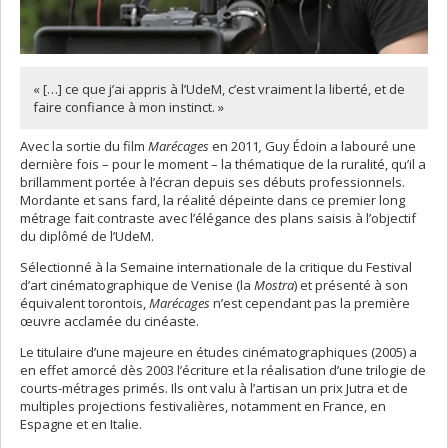
« […] ce que j’ai appris à l’UdeM, c’est vraiment la liberté, et de
faire confiance à mon instinct. »
Avec la sortie du film
Marécages
en 2011
,
Guy Édoin a labouré une
dernière fois – pour le moment – la thématique de la ruralité, qu’il a
brillamment portée à l’écran depuis ses débuts professionnels.
Mordante et sans fard, la réalité dépeinte dans ce premier long
métrage fait contraste avec l’élégance des plans saisis à l’objectif
du diplômé de l’UdeM.
Sélectionné à la Semaine internationale de la critique du Festival
d’art cinématographique de Venise (la
Mostra
) et présenté à son
équivalent torontois,
Marécages
n’est cependant pas la première
œuvre acclamée du cinéaste.
Le titulaire d’une majeure en études cinématographiques (2005) a
en effet amorcé dès 2003 l’écriture et la réalisation d’une trilogie de
courts-métrages primés. Ils ont valu à l’artisan un prix Jutra et de
multiples projections festivalières, notamment en France, en
Espagne et en Italie.