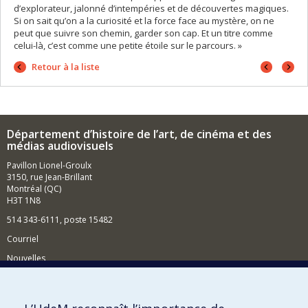
d’explorateur, jalonné d’intempéries et de découvertes magiques.
Si on sait qu’on a la curiosité et la force face au mystère, on ne
peut que suivre son chemin, garder son cap. Et un titre comme
celui-là, c’est comme une petite étoile sur le parcours. »
Portrait
Portrai
Retour à la liste
précéd
suivan
Département d’histoire de l’art, de cinéma et des
médias audiovisuels
Pavillon Lionel-Groulx
3150, rue Jean-Brillant
Montréal (QC)
H3T 1N8
514 343-6111, poste 15482
Courriel
Nouvelles
Événements
Comment soutenir le Département?