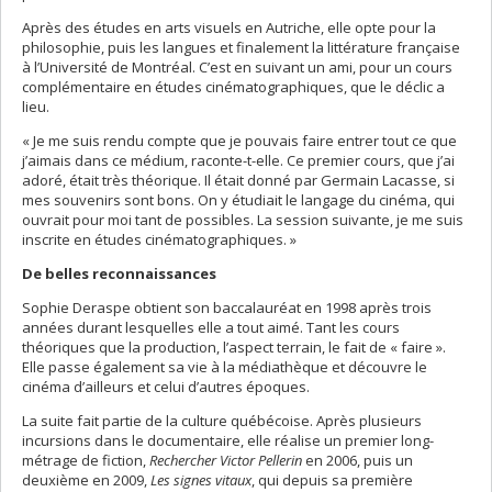
Après des études en arts visuels en Autriche, elle opte pour la
philosophie, puis les langues et finalement la littérature française
à l’Université de Montréal. C’est en suivant un ami, pour un cours
complémentaire en études cinématographiques, que le déclic a
lieu.
« Je me suis rendu compte que je pouvais faire entrer tout ce que
j’aimais dans ce médium, raconte-t-elle. Ce premier cours, que j’ai
adoré, était très théorique. Il était donné par Germain Lacasse, si
mes souvenirs sont bons. On y étudiait le langage du cinéma, qui
ouvrait pour moi tant de possibles. La session suivante, je me suis
inscrite en études cinématographiques. »
De belles reconnaissances
Sophie Deraspe obtient son baccalauréat en 1998 après trois
années durant lesquelles elle a tout aimé. Tant les cours
théoriques que la production, l’aspect terrain, le fait de « faire ».
Elle passe également sa vie à la médiathèque et découvre le
cinéma d’ailleurs et celui d’autres époques.
La suite fait partie de la culture québécoise. Après plusieurs
incursions dans le documentaire, elle réalise un premier long-
métrage de fiction,
Rechercher Victor Pellerin
en 2006, puis un
deuxième en 2009,
Les signes vitaux
, qui depuis sa première