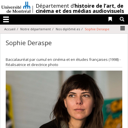
Passer
/
Département d’
histoire de l’art,
de
au
cinéma et des médias audiovisuels
contenu
Liens 
R
Menu
N
Accueil
Notre département
Nos diplômé.es
Sophie Deraspe
Sophie Deraspe
Baccalauréat par cumul en cinéma et en études françaises (1998) -
Réalisatrice et directrice photo