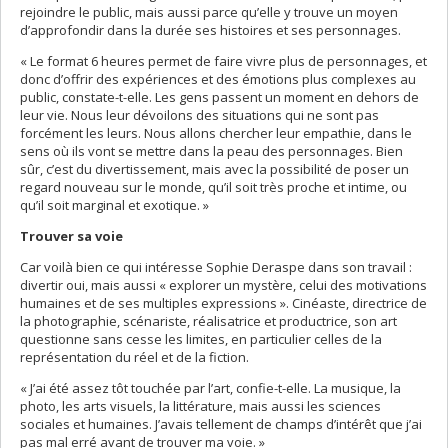
rejoindre le public, mais aussi parce qu’elle y trouve un moyen
d’approfondir dans la durée ses histoires et ses personnages.
« Le format 6 heures permet de faire vivre plus de personnages, et
donc d’offrir des expériences et des émotions plus complexes au
public, constate-t-elle. Les gens passent un moment en dehors de
leur vie. Nous leur dévoilons des situations qui ne sont pas
forcément les leurs. Nous allons chercher leur empathie, dans le
sens où ils vont se mettre dans la peau des personnages. Bien
sûr, c’est du divertissement, mais avec la possibilité de poser un
regard nouveau sur le monde, qu’il soit très proche et intime, ou
qu’il soit marginal et exotique. »
Trouver sa voie
Car voilà bien ce qui intéresse Sophie Deraspe dans son travail :
divertir oui, mais aussi « explorer un mystère, celui des motivations
humaines et de ses multiples expressions ». Cinéaste, directrice de
la photographie, scénariste, réalisatrice et productrice, son art
questionne sans cesse les limites, en particulier celles de la
représentation du réel et de la fiction.
« J’ai été assez tôt touchée par l’art, confie-t-elle. La musique, la
photo, les arts visuels, la littérature, mais aussi les sciences
sociales et humaines. J’avais tellement de champs d’intérêt que j’ai
pas mal erré avant de trouver ma voie. »