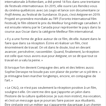
internationale à Rotterdam, a été primé 14 fois dans une trentaine
de festivals internationaux. En 2015, elle ouvre Les Rendez-vous
du cinéma québécois avec
Les Loups
et lance son documentaire
Le
Profil Amina
, au festival de Sundance. Et puis, c’est
Antigone
en 2019.
Projeté en première mondiale au TIFF (Toronto International Film
Festival), le film obtient le prix du Meilleur long-métrage canadien. Il
est ensuite retenu par le Canada pour représenter le pays dans la
course aux Oscar dans la catégorie Meilleur film international.
« Il y a une forme de grâce autour de ce film, dit-elle. Autant dans le
faire que dans sa réception. Écrire et réaliser un film, c’est
énormément de travail. On vit dans le doute, tout en devant
avancer, persévérer, rassembler. Quand, finalement, la réception
est celle que nous avons eue pour
Antigone
, on se dit que tout ce
travail en a valu la peine. »
Et lorsque l’on devient Compagne des arts et des lettres aussi.
Sophie Deraspe ne boude pas son plaisir de porter un si joli titre. «
Je m’imagine bien marcher longtemps, encore, en compagnie de
l’art. »
« Le CALQ, ce n’est pas seulement la réception positive à un film,
souligne-t-elle. On vient me dire que j’apporte un jalon dans
l’histoire de la culture québécoise. Je suis mon instinct, ma vocation,
et c’est un message que je pourrais faire passer aux étudiants.
Être cinéaste est un métier qui s’apparente davantage à un chemin