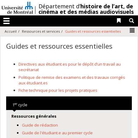
Passer
/
Département d’
histoire de l’art,
de
au
cinéma et des médias audiovisuels
contenu
Liens 
R
Menu
N
Accueil
Ressources et services
Guides et ressources essentielles
Guides et ressources essentielles
Directives aux étudiant.es pour le dépôt d’un travail au
secrétariat
Politique de remise des examens et des travaux corrigés
aux étudiant.es
Fiche technique pour les projets pratiques
er
1
cycle
Ressources générales
Guide de rédaction
Guide de l'étudiant.e au premier cycle