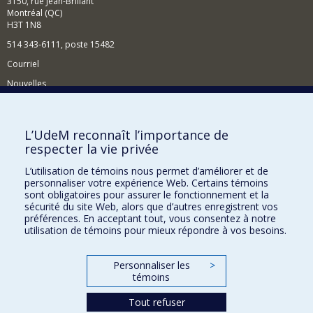
3150, rue Jean-Brillant
Montréal (QC)
H3T 1N8
514 343-6111, poste 15482
Courriel
Nouvelles
Événements
Comment soutenir le Département?
L’UdeM reconnaît l’importance de
respecter la vie privée
BESOIN D'AIDE?
L’utilisation de témoins nous permet d’améliorer et de
Plan du site
personnaliser votre expérience Web. Certains témoins
Signaler une erreur
sont obligatoires pour assurer le fonctionnement et la
sécurité du site Web, alors que d’autres enregistrent vos
Accessibilité
préférences. En acceptant tout, vous consentez à notre
utilisation de témoins pour mieux répondre à vos besoins.
FACULTÉ DES ARTS ET DES SCIENCES
Nos départements et écoles
Personnaliser les
>
témoins
Nos centres d'études
Tout refuser
Nos programmes et cours