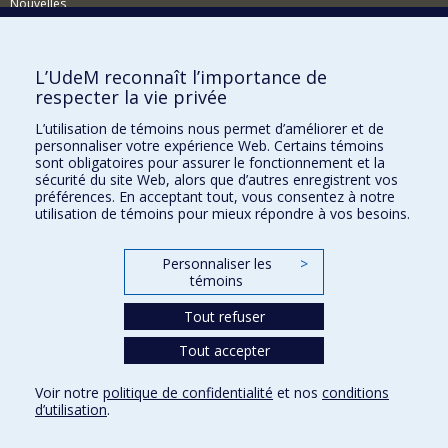
Nouvelles
Événements
Comment soutenir le Département?
L’UdeM reconnaît l’importance de
respecter la vie privée
BESOIN D'AIDE?
L’utilisation de témoins nous permet d’améliorer et de
Plan du site
personnaliser votre expérience Web. Certains témoins
Signaler une erreur
sont obligatoires pour assurer le fonctionnement et la
sécurité du site Web, alors que d’autres enregistrent vos
Accessibilité
préférences. En acceptant tout, vous consentez à notre
utilisation de témoins pour mieux répondre à vos besoins.
FACULTÉ DES ARTS ET DES SCIENCES
Nos départements et écoles
Personnaliser les
>
témoins
Nos centres d'études
Tout refuser
Nos programmes et cours
Tout accepter
Confidentialité
Voir notre
politique de confidentialité
et nos
conditions
Conditions d’utilisation
d’utilisation
.
Paramètres des témoins
Université de