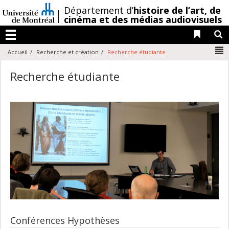
Passer
/
Département d’
histoire de l’art,
de
au
cinéma et des médias audiovisuels
contenu
Liens 
R
Menu
N
Accueil
Recherche et création
Recherche étudiante
Recherche étudiante
Conférences Hypothèses