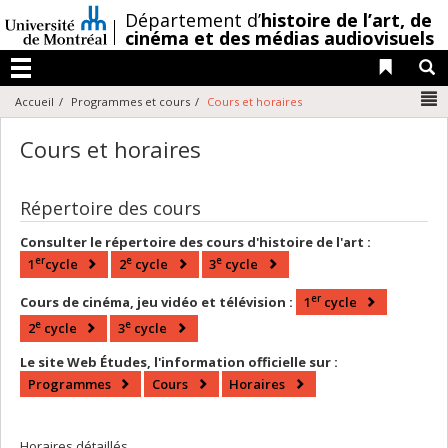
Passer
/
Département d’
histoire de l’art,
de
au
cinéma et des médias audiovisuels
contenu
Liens 
R
Menu
N
Accueil
Programmes et cours
Cours et horaires
Cours et horaires
Répertoire des cours
Consulter le répertoire des cours d'histoire de l'art :
er
e
e
1
cycle
2
cycle
3
cycle
er
Cours de cinéma, jeu vidéo et télévision :
1
cycle
e
e
2
cycle
3
cycle
Le site Web Études, l'information officielle sur :
Programmes
Cours
Horaires
Horaires détaillés