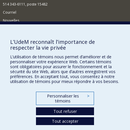
514 343-6111, poste 15482
Courriel
Nouvelles
Événements
Comment soutenir le Département?
L’UdeM reconnaît l’importance de
respecter la vie privée
BESOIN D'AIDE?
L’utilisation de témoins nous permet d’améliorer et de
Plan du site
personnaliser votre expérience Web. Certains témoins
Signaler une erreur
sont obligatoires pour assurer le fonctionnement et la
sécurité du site Web, alors que d’autres enregistrent vos
Accessibilité
préférences. En acceptant tout, vous consentez à notre
utilisation de témoins pour mieux répondre à vos besoins.
FACULTÉ DES ARTS ET DES SCIENCES
Nos départements et écoles
Personnaliser les
>
témoins
Nos centres d'études
Nos programmes et cours
Tout refuser
Tout accepter