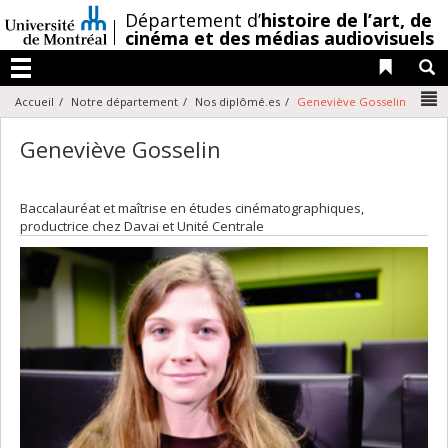
Passer
/
Département d’
histoire de l’art,
de
au
cinéma et des médias audiovisuels
contenu
Liens 
R
Menu
N
Accueil
Notre département
Nos diplômé.es
Geneviève Gosselin
Geneviève Gosselin
Baccalauréat et maîtrise en études cinématographiques,
productrice chez Davai et Unité Centrale