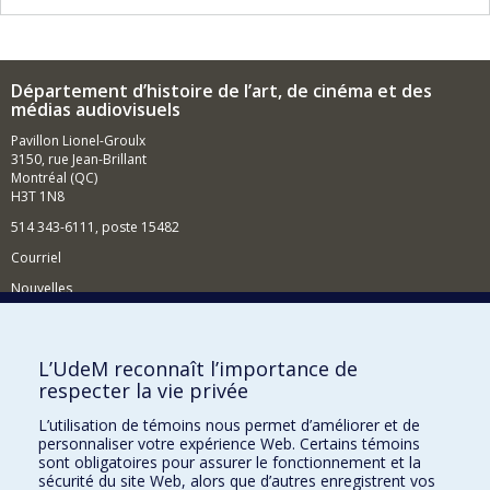
précéd
suivan
Département d’histoire de l’art, de cinéma et des
médias audiovisuels
Pavillon Lionel-Groulx
3150, rue Jean-Brillant
Montréal (QC)
H3T 1N8
514 343-6111, poste 15482
Courriel
Nouvelles
Événements
Comment soutenir le Département?
L’UdeM reconnaît l’importance de
respecter la vie privée
BESOIN D'AIDE?
L’utilisation de témoins nous permet d’améliorer et de
Plan du site
personnaliser votre expérience Web. Certains témoins
Signaler une erreur
sont obligatoires pour assurer le fonctionnement et la
sécurité du site Web, alors que d’autres enregistrent vos
Accessibilité