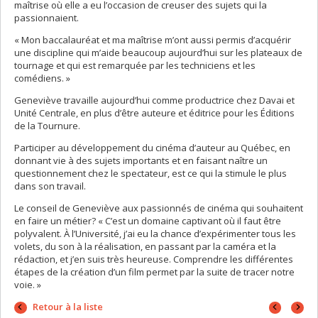
maîtrise où elle a eu l’occasion de creuser des sujets qui la
passionnaient.
« Mon baccalauréat et ma maîtrise m’ont aussi permis d’acquérir
une discipline qui m’aide beaucoup aujourd’hui sur les plateaux de
tournage et qui est remarquée par les techniciens et les
comédiens. »
Geneviève travaille aujourd’hui comme productrice chez Davai et
Unité Centrale, en plus d’être auteure et éditrice pour les Éditions
de la Tournure.
Participer au développement du cinéma d’auteur au Québec, en
donnant vie à des sujets importants et en faisant naître un
questionnement chez le spectateur, est ce qui la stimule le plus
dans son travail.
Le conseil de Geneviève aux passionnés de cinéma qui souhaitent
en faire un métier? « C’est un domaine captivant où il faut être
polyvalent. À l’Université, j’ai eu la chance d’expérimenter tous les
volets, du son à la réalisation, en passant par la caméra et la
rédaction, et j’en suis très heureuse. Comprendre les différentes
étapes de la création d’un film permet par la suite de tracer notre
voie. »
Portrait
Portrai
Retour à la liste