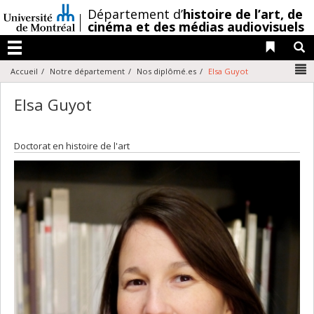
Passer
/
Département d’
histoire de l’art,
de
au
cinéma et des médias audiovisuels
contenu
Liens 
R
Menu
N
Accueil
Notre département
Nos diplômé.es
Elsa Guyot
Elsa Guyot
Doctorat en histoire de l'art