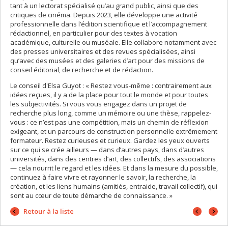
tant à un lectorat spécialisé qu’au grand public, ainsi que des
critiques de cinéma. Depuis 2023, elle développe une activité
professionnelle dans l’édition scientifique et l’accompagnement
rédactionnel, en particulier pour des textes à vocation
académique, culturelle ou muséale. Elle collabore notamment avec
des presses universitaires et des revues spécialisées, ainsi
qu’avec des musées et des galeries d’art pour des missions de
conseil éditorial, de recherche et de rédaction.
Le conseil d'Elsa Guyot : « Restez vous-même : contrairement aux
idées reçues, il y a de la place pour tout le monde et pour toutes
les subjectivités. Si vous vous engagez dans un projet de
recherche plus long, comme un mémoire ou une thèse, rappelez-
vous : ce n’est pas une compétition, mais un chemin de réflexion
exigeant, et un parcours de construction personnelle extrêmement
formateur. Restez curieuses et curieux. Gardez les yeux ouverts
sur ce qui se crée ailleurs — dans d’autres pays, dans d’autres
universités, dans des centres d’art, des collectifs, des associations
— cela nourrit le regard et les idées. Et dans la mesure du possible,
continuez à faire vivre et rayonner le savoir, la recherche, la
création, et les liens humains (amitiés, entraide, travail collectif), qui
sont au cœur de toute démarche de connaissance. »
Portrait
Portrai
Retour à la liste
précéd
suivan