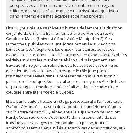
humains durables. Le croisement des disciplines et des
perspectives a affûté ma curiosité et renforcé mon regard
critique, des outils précieux qui me nourrissent au quotidien,
dans l’ensemble de mes activités et de mes projets. »
Elsa Guyot a réalisé sa thèse en histoire de l’art sous la direction
conjointe de Christine Bernier (Université de Montréal) et de
Géraldine Mallet (Université Paul-Valéry Montpellier 3). Ses
recherches, publiées sous une forme remaniée aux éditions
Leméac en 2021, explorent les enjeux identitaires, politiques,
esthétiques et économiques liés à la mise en exposition des objets
médiévaux dans les musées québécois. Plus largement, ses
travaux interrogent les relations que les sociétés occidentales
entretiennent avec le passé, ainsi que le rôle joué par les
institutions muséales dans la représentation et la diffusion du
patrimoine historique. Son travail doctoral a reçu le « Prix de thèse
», qui distingue la meilleure thèse réalisée dans le cadre d’une
cotutelle entre la France et le Québec.
Elle a par la suite effectué un stage postdoctoral à l’Université du
Québec à Montréal, au sein du Laboratoire numérique d’études
sur l’histoire de l’art du Québec, sous la supervision de Dominic
Hardy. Cette recherche s’est inscrite dans la continuité de ses
travaux sur les usages contemporains du passé, tout en
approfondissant les enjeux liés aux archives des expositions, aux