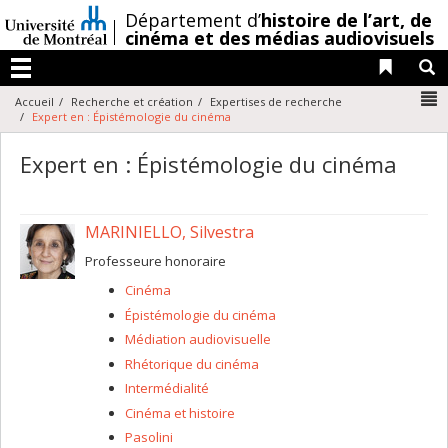
Passer
/
Département d’
histoire de l’art,
de
au
cinéma et des médias audiovisuels
contenu
Liens 
R
Menu
N
Accueil
Recherche et création
Expertises de recherche
Expert en : Épistémologie du cinéma
Expert en : Épistémologie du cinéma
MARINIELLO, Silvestra
Professeure honoraire
Cinéma
Épistémologie du cinéma
Médiation audiovisuelle
Rhétorique du cinéma
Intermédialité
Cinéma et histoire
Pasolini