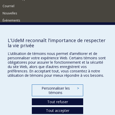
Courriel
Nouvelles
Événements
Comment soutenir le Département?
BESOIN D'AIDE?
L’UdeM reconnaît l’importance de respecter
la vie privée
Plan du site
Signaler une erreur
L’utilisation de témoins nous permet d’améliorer et de
personnaliser votre expérience Web. Certains témoins sont
Accessibilité
obligatoires pour assurer le fonctionnement et la sécurité
du site Web, alors que d’autres enregistrent vos
FACULTÉ DES ARTS ET DES SCIENCES
préférences. En acceptant tout, vous consentez à notre
utilisation de témoins pour mieux répondre à vos besoins.
Nos départements et écoles
Nos centres d'études
Personnaliser les
>
témoins
Nos programmes et cours
Tout refuser
Confidentialité
Tout accepter