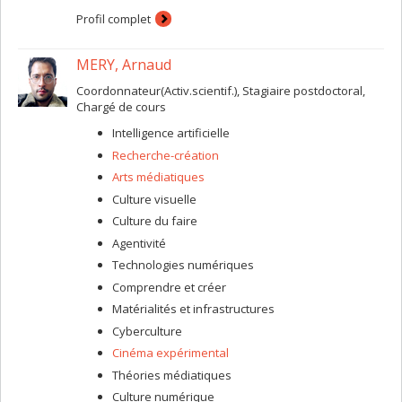
que je réalise font une description approfondie de
Profil complet
détails architecturaux ou spatiaux en apparence
anodins, afin de révéler les mécanismes de pouvoir qui
MERY, Arnaud
sont en jeu dans la représentation d'événements de la
géopolitique globale. Je m'intéresse aussi à la façon
Coordonnateur(Activ.scientif.), Stagiaire postdoctoral,
dont les spectateur.trice.s expérimentent spatialement
Chargé de cours
mes films, et chacun de mes projets de recherche-
création explore ainsi des modes d'installation filmique
Intelligence artificielle
distincts.
Recherche-création
Arts médiatiques
Culture visuelle
Culture du faire
Agentivité
Technologies numériques
Comprendre et créer
Matérialités et infrastructures
Cyberculture
Cinéma expérimental
Théories médiatiques
Culture numérique