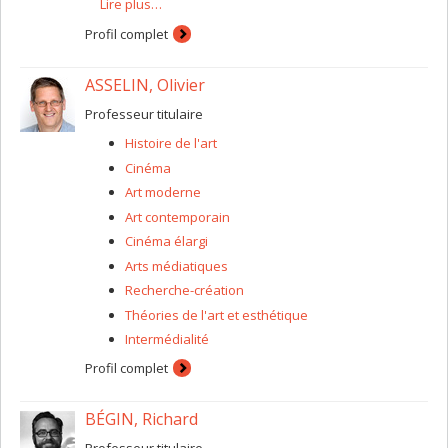
Lire plus…
économiques et l’innovation dans l'industrie du jeu
vidéo, ainsi que les liens historiques, esthétiques et
Profil complet
culturels entre la musique de jeux vidéo et le
heavy
metal
.
ASSELIN, Olivier
Professeur titulaire
Histoire de l'art
Cinéma
Art moderne
Art contemporain
Cinéma élargi
Arts médiatiques
Recherche-création
Théories de l'art et esthétique
Intermédialité
Profil complet
BÉGIN, Richard