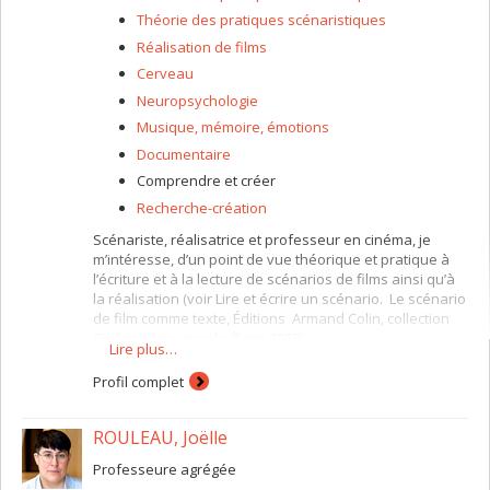
Théorie des pratiques scénaristiques
Réalisation de films
Cerveau
Neuropsychologie
Musique, mémoire, émotions
Documentaire
Comprendre et créer
Recherche-création
Scénariste, réalisatrice et professeur en cinéma, je
m’intéresse, d’un point de vue théorique et pratique à
l’écriture et à la lecture de scénarios de films ainsi qu’à
la réalisation (voir Lire et écrire un scénario. Le scénario
de film comme texte, Éditions Armand Colin, collection
Cinéma/Arts visuels, Paris 2012).
Lire plus…
Mes intérêts de recherche portent sur l’histoire, la
Profil complet
théorie et la pratique de l’écriture scénaristique sous
toutes ses formes et ce, des débuts du cinéma
(scénarios dits muets, voir publications) aux nouvelles
ROULEAU, Joëlle
technologies (séminaires en recherche-création sur
l’écriture de l’image, du son et de la mise en scène, les
Professeure agrégée
technologies émergentes, les différentes manières de