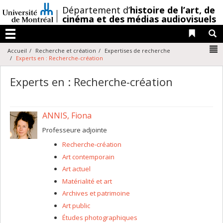
Passer
/
Département d’
histoire de l’art,
de
au
cinéma et des médias audiovisuels
contenu
Liens 
R
Menu
N
Accueil
Recherche et création
Expertises de recherche
Experts en : Recherche-création
Experts en : Recherche-création
ANNIS, Fiona
Professeure adjointe
Recherche-création
Art contemporain
Art actuel
Matérialité et art
Archives et patrimoine
Art public
Études photographiques