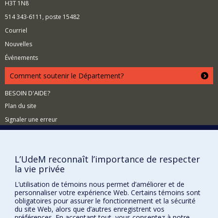
H3T 1N8
514 343-6111, poste 15482
Courriel
Nouvelles
Événements
Comment soutenir le Département?
BESOIN D'AIDE?
Plan du site
Signaler une erreur
Accessibilité
FACULTÉ DES ARTS ET DES SCIENCES
L’UdeM reconnaît l’importance de respecter
la vie privée
Nos départements et écoles
Nos centres d'études
L’utilisation de témoins nous permet d’améliorer et de
personnaliser votre expérience Web. Certains témoins sont
Nos programmes et cours
obligatoires pour assurer le fonctionnement et la sécurité
du site Web, alors que d’autres enregistrent vos
préférences. En acceptant tout, vous consentez à notre