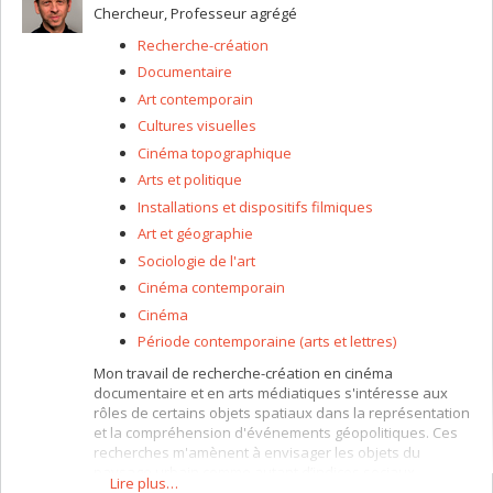
recherche :
Chercheur, Professeur agrégé
De plusieurs manières (film, installation, essai
Recherche-création
sonore, conférence-performance), je vise à faire
Documentaire
de la recherche-création une occasion de
découvrir des moyens audio-visuels de poser un
Art contemporain
problème esthétique, éthique et politique,
Cultures visuelles
d’analyser et d’interpréter une œuvre, d’étudier
une pratique ou un phénomène artistiques.
Cinéma topographique
Dans cet esprit, je participe actuellement à un
Arts et politique
projet de recherche-création ayant pour but de
Installations et dispositifs filmiques
développer de nouvelles pratiques d'analyse
Art et géographie
des dimensions sonores et musicales au cinéma
et dans les arts médiatiques, et ce, en recourant
Sociologie de l'art
à l'installation scénographiée, performative
Cinéma contemporain
ou interactive, pouvant convoquer la réalité
Cinéma
virtuelle, augmentée, étendue ou mixte.
Période contemporaine (arts et lettres)
Mon travail de recherche-création en cinéma
documentaire et en arts médiatiques s'intéresse aux
rôles de certains objets spatiaux dans la représentation
et la compréhension d'événements géopolitiques. Ces
recherches m'amènent à envisager les objets du
paysage urbain comme autant d’indices sociaux,
Lire plus…
historiques et politiques. Les films et les installations