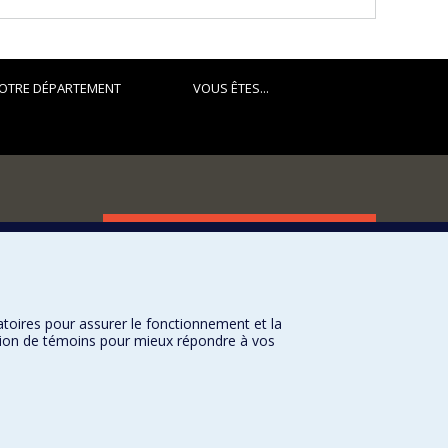
OTRE DÉPARTEMENT
VOUS ÊTES...
FACULTÉ DES ARTS ET DES SCIENCES
Nos départements et écoles
Nos centres d'études
atoires pour assurer le fonctionnement et la
Nos programmes et cours
sation de témoins pour mieux répondre à vos