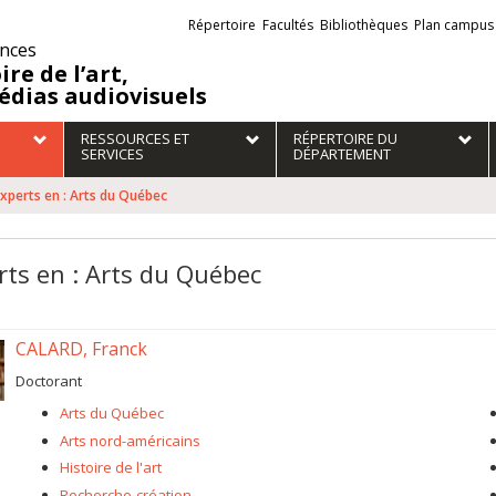
Liens
Répertoire
Facultés
Bibliothèques
Plan campus
externes
ences
ire de l’art,
édias audiovisuels
RESSOURCES ET
RÉPERTOIRE DU
SERVICES
DÉPARTEMENT
xperts en : Arts du Québec
rts en : Arts du Québec
CALARD, Franck
Doctorant
Arts du Québec
Arts nord-américains
Histoire de l'art
Recherche-création