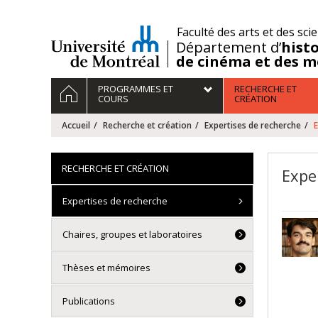
Passer
au
/
Faculté des arts et des sci
contenu
Département d’
histo
de cinéma et des m
Navigation
ACCUEIL
PROGRAMMES ET
RECHERCHE ET
principale
COURS
CRÉATION
Accueil
Recherche et création
Expertises de recherche
E
RECHERCHE ET CRÉATION
Expe
Expertises de recherche
Chaires, groupes et laboratoires
Thèses et mémoires
Publications