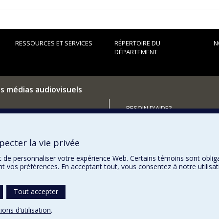
RESSOURCES ET SERVICES
RÉPERTOIRE DU
N
DÉPARTEMENT
es médias audiovisuels
BESOIN D'AIDE?
Plan du site
utenir le Département?
Signaler une erreur
ecter la vie privée
Accessibilité
t de personnaliser votre expérience Web. Certains témoins sont oblig
ent vos préférences. En acceptant tout, vous consentez à notre utili
Tout accepter
ions d’utilisation
.
témoins