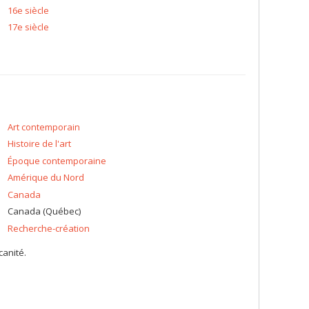
16e siècle
trimoine au sein du Conseil du patrimoine religieux du
17e siècle
vation des biens mobiliers et des œuvres d’art. J’y agis
res d’art, ainsi que pour le comité des archives, la table
du patrimoine religieux et les collaborations scientifiques
Art contemporain
Histoire de l'art
Époque contemporaine
Amérique du Nord
Canada
Canada (Québec)
Recherche-création
canité.