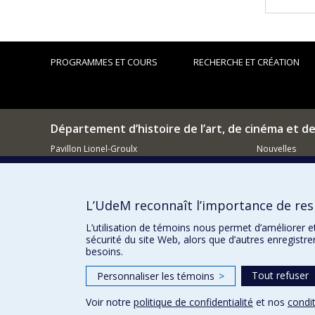
PROGRAMMES ET COURS
RECHERCHE ET CRÉATION
Département d’histoire de l’art, de cinéma et d
Pavillon Lionel-Groulx
Nouvelles
3150, rue Jean-Brillant
Événements
Montréal (QC)
H3T 1N8
Comment so
L’UdeM reconnaît l’importance de resp
514 343-6111, poste 15482
Courriel
L’utilisation de témoins nous permet d’améliorer e
sécurité du site Web, alors que d’autres enregistr
besoins.
Tout refuser
Personnaliser les témoins
>
Voir notre
politique de confidentialité
et nos
condit
Confidentialité
Conditions d’utilisation
Paramètres des 