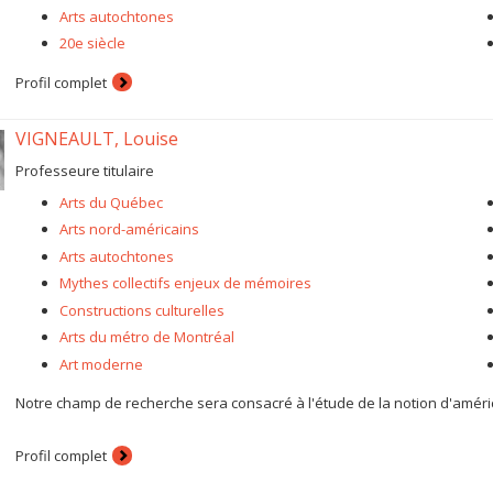
mythique de même que comme un espace tiers.
Arts autochtones
En dehors du milieu académique, j’interviens à titre de conseiller en pa
20e siècle
Québec, dans les domaines de l’étude, de la valorisation et de la conser
comme personne-ressource pour le comité des biens mobiliers et des œuv
Profil complet
de concertation de la Montérégie, la Journée des archives, les Journées 
et universitaires.
VIGNEAULT, Louise
Professeure titulaire
Arts du Québec
Arts nord-américains
Arts autochtones
Mythes collectifs enjeux de mémoires
Constructions culturelles
Arts du métro de Montréal
Art moderne
Notre champ de recherche sera consacré à l'étude de la notion d'améri
Profil complet