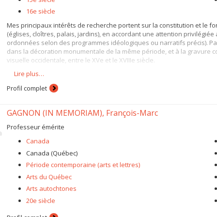
16e siècle
Mes principaux intérêts de recherche portent sur la constitution et l
(églises, cloîtres, palais, jardins), en accordant une attention privilég
ordonnées selon des programmes idéologiques ou narratifs précis). Paral
dans la décoration monumentale de la même période, et à la gravure co
visuelle occidentale, entre le XVe et le XVIIIe siècle.
Lire plus…
J'ai dirigé plusieurs projets scientifiques, parmi lesquels on com
Profil complet
une exposition sur le surréalisme portugais et un colloque interna
le colloque
Struggle for Synthesis
(Braga, 1996), en collaboration a
GAGNON (IN MEMORIAM), François-Marc
l’exposition
Bento Coelho
(Lisbonne, Palais de Ajuda, 1998);
un numéro spécial de la
Revue de l’Art
(Paris, CNRS, 2001) sur l’hist
Professeur émérite
une exposition sur la peinture portugaise du XVIIe siècle (Lisbonn
Canada
Canada (Québec)
Période contemporaine (arts et lettres)
Arts du Québec
Arts autochtones
20e siècle