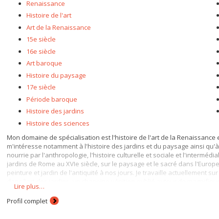
Renaissance
Histoire de l'art
Art de la Renaissance
15e siècle
16e siècle
Art baroque
Histoire du paysage
17e siècle
Période baroque
Histoire des jardins
Histoire des sciences
Mon domaine de spécialisation est l'histoire de l'art de la Renaissance e
m'intéresse notamment à l'histoire des jardins et du paysage ainsi qu'
nourrie par l'anthropologie, l'histoire culturelle et sociale et l'intermédial
jardins de Rome au XVIe siècle, sur le paysage et le sacré dans l'Europe
peinture et jardin de l'antiquité à nos jours. Je travaille actuellement 
dans l'art des jardins, un chanoine vénitien oublié auteur de magnifiqu
Lire plus…
dans l'art de la Renaissance à nos jours.
Profil complet
--------------------
My area of specialization is the history of Renaissance and Baroque art in