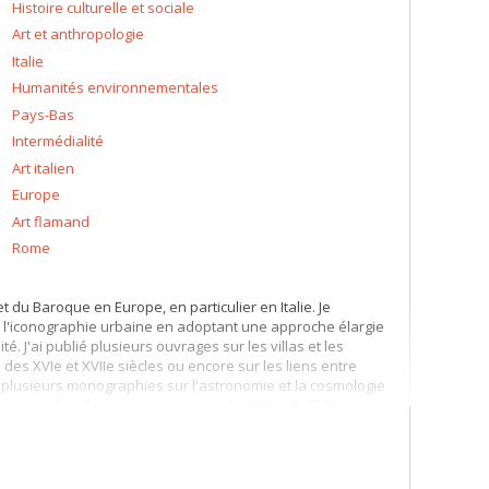
Histoire culturelle et sociale
Art et anthropologie
Italie
Humanités environnementales
Pays-Bas
Intermédialité
Art italien
Europe
Art flamand
Rome
t du Baroque en Europe, en particulier en Italie. Je
à l'iconographie urbaine en adoptant une approche élargie
ité. J'ai publié plusieurs ouvrages sur les villas et les
 des XVIe et XVIIe siècles ou encore sur les liens entre
sur plusieurs monographies sur l'astronomie et la cosmologie
es vues de villes et un ouvrage sur la grotte de Calypso
 Europe, particularly in Italy. I am especially interested in