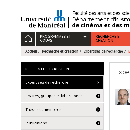
Passer
au
/
Faculté des arts et des sci
contenu
Département d’
histo
de cinéma et des m
Navigation
ACCUEIL
PROGRAMMES ET
RECHERCHE ET
principale
COURS
CRÉATION
Accueil
Recherche et création
Expertises de recherche
E
RECHERCHE ET CRÉATION
Expe
Expertises de recherche
Chaires, groupes et laboratoires
Thèses et mémoires
Publications