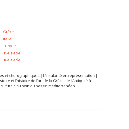
Grèce
Italie
Turquie
15e siècle
16e siècle
ques et chorographiques | L’insularité en représentation |
oire et l’histoire de l’art de la Grèce, de l’Antiquité à
s culturels au sein du bassin méditerranéen