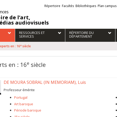
Liens
Répertoire
Facultés
Bibliothèques
Plan campus
externes
ences
ire de l’art,
édias audiovisuels
RESSOURCES ET
RÉPERTOIRE DU
SERVICES
DÉPARTEMENT
e
xperts en : 16
siècle
e
rts en : 16
siècle
DE MOURA SOBRAL (IN MEMORIAM), Luis
Professeur émérite
Portugal
Art baroque
Période baroque
15e siècle