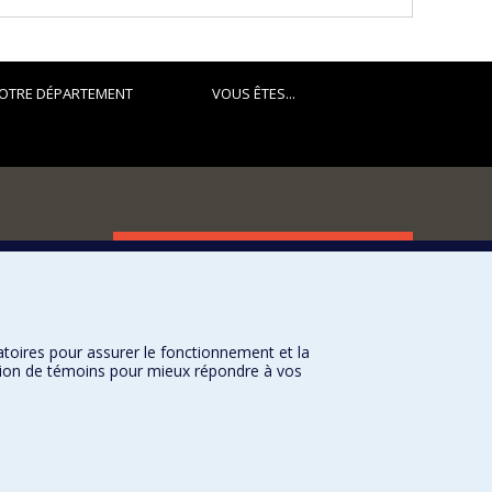
h a broad approach nourished by anthropology, cultural
 the villas and gardens of Rome in the 16th century, on
inks between painting and gardens from antiquity to the
tronomy and cosmology in garden art; one on a forgotten
OTRE DÉPARTEMENT
VOUS ÊTES...
's cave in art from the Renaissance to the present day.
FACULTÉ DES ARTS ET DES SCIENCES
Nos départements et écoles
Nos centres d'études
atoires pour assurer le fonctionnement et la
Nos programmes et cours
sation de témoins pour mieux répondre à vos
Université de