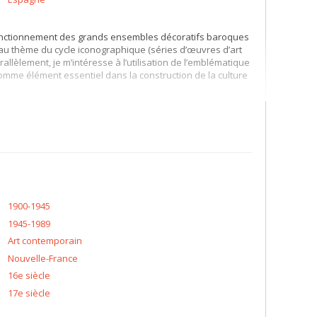
e fonctionnement des grands ensembles décoratifs baroques
iée au thème du cycle iconographique (séries d’œuvres d’art
lèlement, je m’intéresse à l’utilisation de l’emblématique
mme élément essentiel dans la construction de la culture
pte :
tional sur le surréalisme (Montréal, 1983);
vec David Booth;
oire de l’art au Portugal;
e, Musée national d’art ancien, 2004).
1900-1945
1945-1989
Art contemporain
Nouvelle-France
16e siècle
17e siècle