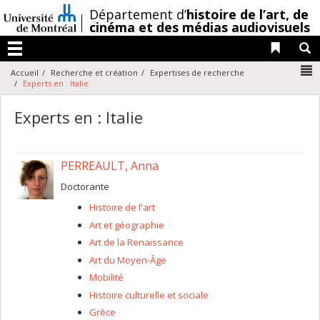
Passer
/
Département d’
histoire de l’art,
de
au
cinéma et des médias audiovisuels
contenu
Liens 
R
Menu
N
Accueil
Recherche et création
Expertises de recherche
Experts en : Italie
Experts en : Italie
PERREAULT, Anna
Doctorante
Histoire de l'art
Art et géographie
Art de la Renaissance
Art du Moyen-Âge
Mobilité
Histoire culturelle et sociale
Grèce