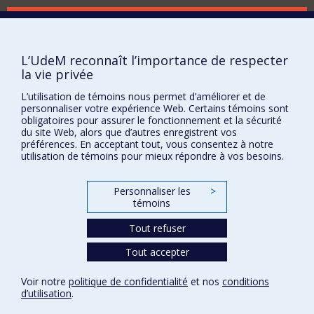
17th century Europe, and on the links between painting
and gardens from antiquity to the present day. I am
Comment soutenir le Département?
currently working on several monographs: one on
astronomy and cosmology in garden art; one on a
BESOIN D'AIDE?
forgotten Venetian canon who created magnificent
L’UdeM reconnaît l’importance de respecter
Plan du site
cityscapes; and one on Calypso's cave in art from the
la vie privée
Renaissance to the present day.
Signaler une erreur
L’utilisation de témoins nous permet d’améliorer et de
Accessibilité
personnaliser votre expérience Web. Certains témoins sont
obligatoires pour assurer le fonctionnement et la sécurité
FACULTÉ DES ARTS ET DES SCIENCES
du site Web, alors que d’autres enregistrent vos
préférences. En acceptant tout, vous consentez à notre
Nos départements et écoles
utilisation de témoins pour mieux répondre à vos besoins.
Nos centres d'études
Personnaliser les
>
Nos programmes et cours
témoins
Tout refuser
Confidentialité
Tout accepter
Conditions d’utilisation
Paramètres des témoins
Voir notre
politique de confidentialité
et nos
conditions
Université de
Montréal
d’utilisation
.