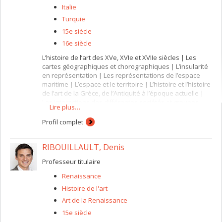
Italie
Turquie
15e siècle
16e siècle
L’histoire de l’art des XVe, XVIe et XVIIe siècles | Les
cartes géographiques et chorographiques | L’insularité
en représentation | Les représentations de l’espace
maritime | L’espace et le territoire | L’histoire et l’histoire
de l’art de la Grèce, de l’Antiquité à l’époque actuelle |
Les interactions des différentes sociétés et groupes
Lire plus…
culturels au sein du bassin méditerranéen
Profil complet
RIBOUILLAULT, Denis
Professeur titulaire
Renaissance
Histoire de l'art
Art de la Renaissance
15e siècle