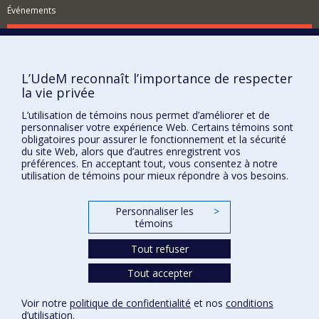
16th century, on landscape and the sacred in 16th and
Événements
17th century Europe, and on the links between painting
and gardens from antiquity to the present day. I am
Comment soutenir le Département?
currently working on several monographs: one on
astronomy and cosmology in garden art; one on a
BESOIN D'AIDE?
forgotten Venetian canon who created magnificent
L’UdeM reconnaît l’importance de respecter
Plan du site
cityscapes; and one on Calypso's cave in art from the
la vie privée
Renaissance to the present day.
Signaler une erreur
L’utilisation de témoins nous permet d’améliorer et de
Accessibilité
personnaliser votre expérience Web. Certains témoins sont
obligatoires pour assurer le fonctionnement et la sécurité
FACULTÉ DES ARTS ET DES SCIENCES
du site Web, alors que d’autres enregistrent vos
préférences. En acceptant tout, vous consentez à notre
Nos départements et écoles
utilisation de témoins pour mieux répondre à vos besoins.
Nos centres d'études
Personnaliser les
>
Nos programmes et cours
témoins
Tout refuser
Confidentialité
Tout accepter
Conditions d’utilisation
Paramètres des témoins
Voir notre
politique de confidentialité
et nos
conditions
Université de
Montréal
d’utilisation
.