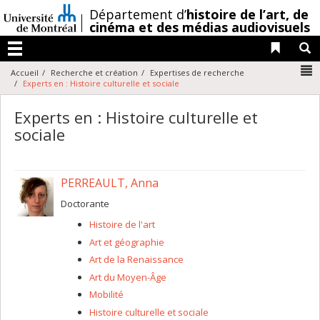
Passer
/
Département d’
histoire de l’art,
de
au
cinéma et des médias audiovisuels
contenu
Liens 
R
Menu
N
Accueil
Recherche et création
Expertises de recherche
Experts en : Histoire culturelle et sociale
Experts en : Histoire culturelle et
sociale
PERREAULT, Anna
Doctorante
Histoire de l'art
Art et géographie
Art de la Renaissance
Art du Moyen-Âge
Mobilité
Histoire culturelle et sociale