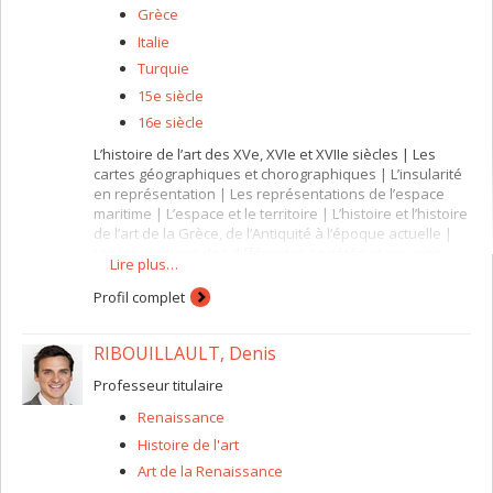
Grèce
Italie
Turquie
15e siècle
16e siècle
L’histoire de l’art des XVe, XVIe et XVIIe siècles | Les
cartes géographiques et chorographiques | L’insularité
en représentation | Les représentations de l’espace
maritime | L’espace et le territoire | L’histoire et l’histoire
de l’art de la Grèce, de l’Antiquité à l’époque actuelle |
Les interactions des différentes sociétés et groupes
Lire plus…
culturels au sein du bassin méditerranéen
Profil complet
RIBOUILLAULT, Denis
Professeur titulaire
Renaissance
Histoire de l'art
Art de la Renaissance