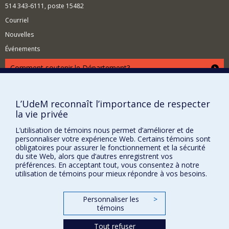
514 343-6111, poste 15482
landscape as well as urban iconography with a broad
approach nourished by anthropology, cultural and
Courriel
social history and intermediality. I have published
Nouvelles
several books on the villas and gardens of Rome in the
16th century, on landscape and the sacred in 16th and
Événements
17th century Europe, and on the links between painting
and gardens from antiquity to the present day. I am
Comment soutenir le Département?
currently working on several monographs: one on
astronomy and cosmology in garden art; one on a
BESOIN D'AIDE?
forgotten Venetian canon who created magnificent
Plan du site
cityscapes; and one on Calypso's cave in art from the
L’UdeM reconnaît l’importance de respecter
Renaissance to the present day.
la vie privée
Signaler une erreur
Accessibilité
L’utilisation de témoins nous permet d’améliorer et de
personnaliser votre expérience Web. Certains témoins sont
FACULTÉ DES ARTS ET DES SCIENCES
obligatoires pour assurer le fonctionnement et la sécurité
du site Web, alors que d’autres enregistrent vos
préférences. En acceptant tout, vous consentez à notre
Nos départements et écoles
utilisation de témoins pour mieux répondre à vos besoins.
Nos centres d'études
Nos programmes et cours
Personnaliser les
>
témoins
Tout refuser
Confidentialité