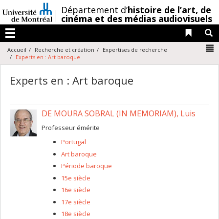
Passer
/
Département d’
histoire de l’art,
de
au
cinéma et des médias audiovisuels
contenu
Liens 
R
Menu
N
Accueil
Recherche et création
Expertises de recherche
Experts en : Art baroque
Experts en : Art baroque
DE MOURA SOBRAL (IN MEMORIAM), Luis
Professeur émérite
Portugal
Art baroque
Période baroque
15e siècle
16e siècle
17e siècle
18e siècle