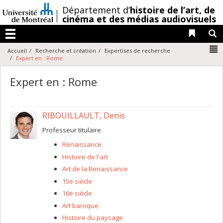
Passer
/
Département d’
histoire de l’art,
de
au
cinéma et des médias audiovisuels
contenu
Liens 
R
Menu
N
Accueil
Recherche et création
Expertises de recherche
Expert en : Rome
Expert en : Rome
RIBOUILLAULT, Denis
Professeur titulaire
Renaissance
Histoire de l'art
Art de la Renaissance
15e siècle
16e siècle
Art baroque
Histoire du paysage