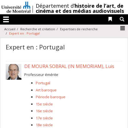
Passer
/
Département d’
histoire de l’art,
de
au
cinéma et des médias audiovisuels
contenu
Liens 
R
Menu
N
Accueil
Recherche et création
Expertises de recherche
Expert en : Portugal
Expert en : Portugal
DE MOURA SOBRAL (IN MEMORIAM), Luis
Professeur émérite
Portugal
Art baroque
Période baroque
15e siècle
16e siècle
17e siècle
18e siècle