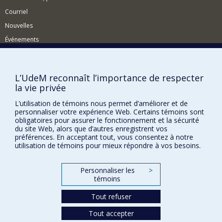
un numéro spécial de la
Revue de l’Art
(Paris, CNRS,
Courriel
2001) sur l’histoire de l’art au Portugal;
Nouvelles
une exposition sur la peinture portugaise du
Événements
XVIIe siècle (Lisbonne, Musée national d’art
ancien, 2004).
Comment soutenir le Département?
BESOIN D'AIDE?
L’UdeM reconnaît l’importance de respecter
la vie privée
Plan du site
Signaler une erreur
L’utilisation de témoins nous permet d’améliorer et de
personnaliser votre expérience Web. Certains témoins sont
Accessibilité
obligatoires pour assurer le fonctionnement et la sécurité
du site Web, alors que d’autres enregistrent vos
FACULTÉ DES ARTS ET DES SCIENCES
préférences. En acceptant tout, vous consentez à notre
utilisation de témoins pour mieux répondre à vos besoins.
Nos départements et écoles
Nos centres d'études
Personnaliser les
>
témoins
Nos programmes et cours
Tout refuser
Confidentialité
Tout accepter