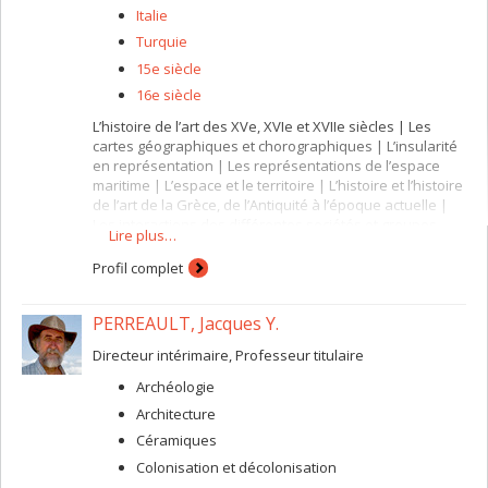
Italie
Turquie
15e siècle
16e siècle
L’histoire de l’art des XVe, XVIe et XVIIe siècles | Les
cartes géographiques et chorographiques | L’insularité
en représentation | Les représentations de l’espace
maritime | L’espace et le territoire | L’histoire et l’histoire
de l’art de la Grèce, de l’Antiquité à l’époque actuelle |
Les interactions des différentes sociétés et groupes
Lire plus…
culturels au sein du bassin méditerranéen
Profil complet
PERREAULT, Jacques Y.
Directeur intérimaire, Professeur titulaire
Archéologie
Architecture
Céramiques
Colonisation et décolonisation