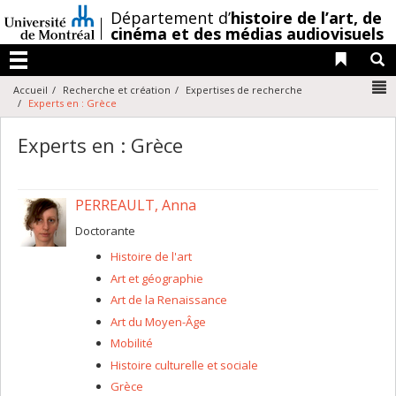
Passer
/
Département d’
histoire de l’art,
de
au
cinéma et des médias audiovisuels
contenu
Liens 
R
Menu
N
Accueil
Recherche et création
Expertises de recherche
Experts en : Grèce
Experts en : Grèce
PERREAULT, Anna
Doctorante
Histoire de l'art
Art et géographie
Art de la Renaissance
Art du Moyen-Âge
Mobilité
Histoire culturelle et sociale
Grèce