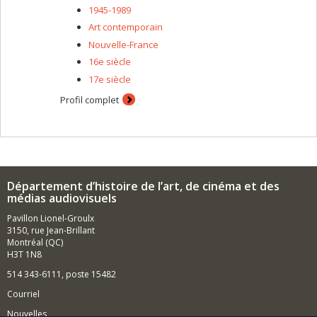
1945-1989
Art contemporain
Nouvelle-France
16e siècle
17e siècle
Profil complet
Département d’histoire de l’art, de cinéma et des
médias audiovisuels
Pavillon Lionel-Groulx
3150, rue Jean-Brillant
Montréal (QC)
H3T 1N8
514 343-6111, poste 15482
Courriel
Nouvelles