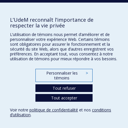
Événements
Comment soutenir le Département?
L’UdeM reconnaît l’importance de
respecter la vie privée
BESOIN D'AIDE?
L’utilisation de témoins nous permet d’améliorer et de
Plan du site
personnaliser votre expérience Web. Certains témoins
Signaler une erreur
sont obligatoires pour assurer le fonctionnement et la
sécurité du site Web, alors que d’autres enregistrent vos
Accessibilité
préférences. En acceptant tout, vous consentez à notre
utilisation de témoins pour mieux répondre à vos besoins.
FACULTÉ DES ARTS ET DES SCIENCES
Nos départements et écoles
Personnaliser les
>
témoins
Nos centres d'études
Nos programmes et cours
Tout refuser
Tout accepter
Confidentialité
Voir notre
politique de confidentialité
et nos
conditions
Conditions d’utilisation
d’utilisation
.
Paramètres des témoins
Université de