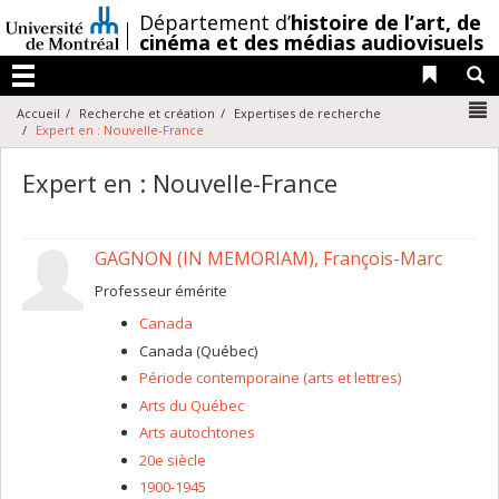
Passer
/
Département d’
histoire de l’art,
de
au
cinéma et des médias audiovisuels
contenu
Liens 
R
Menu
N
Accueil
Recherche et création
Expertises de recherche
Expert en : Nouvelle-France
Expert en : Nouvelle-France
GAGNON (IN MEMORIAM), François-Marc
Professeur émérite
Canada
Canada (Québec)
Période contemporaine (arts et lettres)
Arts du Québec
Arts autochtones
20e siècle
1900-1945