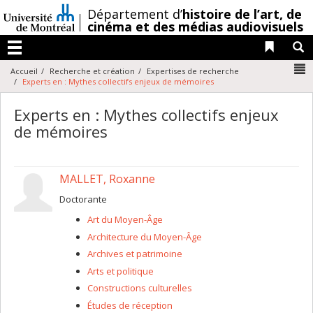
Passer
/
Département d’
histoire de l’art,
de
au
cinéma et des médias audiovisuels
contenu
Liens 
R
Menu
N
Accueil
Recherche et création
Expertises de recherche
Experts en : Mythes collectifs enjeux de mémoires
Experts en : Mythes collectifs enjeux
de mémoires
MALLET, Roxanne
Doctorante
Art du Moyen-Âge
Architecture du Moyen-Âge
Archives et patrimoine
Arts et politique
Constructions culturelles
Études de réception