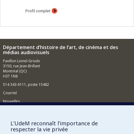
Profil complet
Département d’histoire de l’art, de cinéma et des
médias audiovisuels
Pavillon Lionel-Groulx
3150, rue Jean-Brillant
Montréal (QC)
H3T 1N8
514 343-6111, poste 15482
Courriel
Nouvelles
Événements
Comment soutenir le Département?
L’UdeM reconnaît l’importance de
respecter la vie privée
BESOIN D'AIDE?