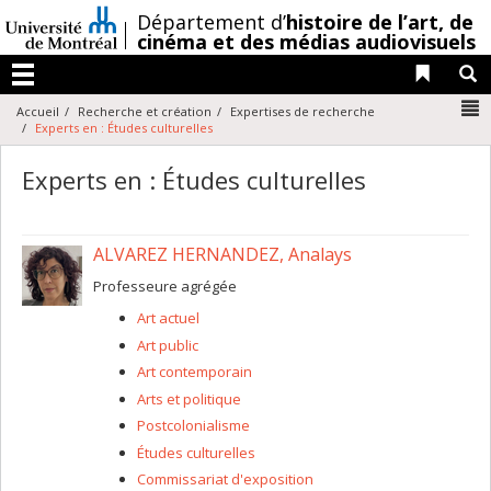
Passer
/
Département d’
histoire de l’art,
de
au
cinéma et des médias audiovisuels
contenu
Liens 
R
Menu
N
Accueil
Recherche et création
Expertises de recherche
Experts en : Études culturelles
Experts en : Études culturelles
ALVAREZ HERNANDEZ, Analays
Professeure agrégée
Art actuel
Art public
Art contemporain
Arts et politique
Postcolonialisme
Études culturelles
Commissariat d'exposition