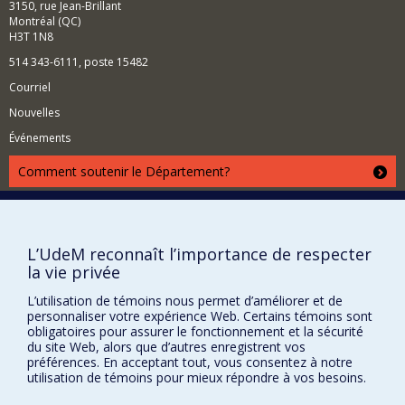
3150, rue Jean-Brillant
explorer la gestion intellectuelle, économique et sociale
Montréal (QC)
des évènements culturels.
H3T 1N8
514 343-6111, poste 15482
Courriel
Nouvelles
Événements
Comment soutenir le Département?
BESOIN D'AIDE?
Plan du site
L’UdeM reconnaît l’importance de respecter
Signaler une erreur
la vie privée
Accessibilité
L’utilisation de témoins nous permet d’améliorer et de
FACULTÉ DES ARTS ET DES SCIENCES
personnaliser votre expérience Web. Certains témoins sont
obligatoires pour assurer le fonctionnement et la sécurité
Nos départements et écoles
du site Web, alors que d’autres enregistrent vos
préférences. En acceptant tout, vous consentez à notre
Nos centres d'études
utilisation de témoins pour mieux répondre à vos besoins.
Nos programmes et cours