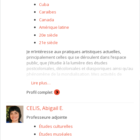
Cuba
Caraïbes
Canada
Amérique latine
20e siècle
21e siècle
Je m’intéresse aux pratiques artistiques actuelles,
principalement celles qui se déroulent dans l’espace
public, que j’étudie à la lumière des études
postcoloniales, décoloniales et diasporiques ainsi qu’au
phénomène de la mondialisation. Mes activités de
recherche se concentrent principalement sur le
Lire plus…
commissariat dans des espaces d’exposition
indépendants, sur le travail des artistes issu·es de la
Profil complet
diaspora latino-américaine au Canada et sur des
questions de décolonisation concernant les institutions
CELIS, Abigail E.
artistiques, la commémoration et l’espace public. J’ai
obtenu en tant que chercheuse principale une
Professeure adjointe
subvention développement Savoir (CRSH, 2020-2023)
pour l’étude du phénomène des galeries d’art
Études culturelles
domestiques dans les pays (post)socialistes. Je souhaite
Études muséales
explorer la formation d’un réseau (imaginé) trans-