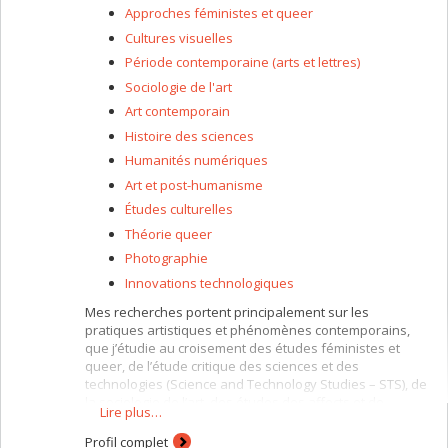
Approches féministes et queer
Cultures visuelles
Période contemporaine (arts et lettres)
Sociologie de l'art
Art contemporain
Histoire des sciences
Humanités numériques
Art et post-humanisme
Études culturelles
Théorie queer
Photographie
Innovations technologiques
Mes recherches portent principalement sur les
pratiques artistiques et phénomènes contemporains,
que j’étudie au croisement des études féministes et
queer, de l’étude critique des sciences et des
technologies (Science and Technology Studies – STS), de
la sociologie de l’art, des études des affects et de
Lire plus…
l’éthique du care. Je m’intéresse aux pratiques
photographiques, médiatiques, numériques et
Profil complet