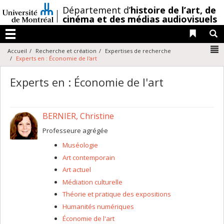
Passer
/
Département d’
histoire de l’art,
de
au
cinéma et des médias audiovisuels
contenu
Liens 
R
Menu
N
Accueil
Recherche et création
Expertises de recherche
Experts en : Économie de l'art
Experts en : Économie de l'art
BERNIER, Christine
Professeure agrégée
Muséologie
Art contemporain
Art actuel
Médiation culturelle
Théorie et pratique des expositions
Humanités numériques
Économie de l'art