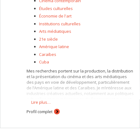
Cinéma contemporain
Études culturelles
Économie de l'art
Institutions culturelles
Arts médiatiques
21e siècle
Amérique latine
Caraïbes
Cuba
Mes recherches portent sur la production, la distribution
et la présentation du cinéma et des arts médiatiques
des pays en voie de développement, particulièrement
de l’Amérique latine et des Caraïbes. Je m’intéresse aux
industries créatives actuelles, notamment aux politiques
culturelles et aux mécanismes de financement qui sont
Lire plus…
au cœur des relations entre les institutions
cinématographiques et les réalisateurs(trices). J’explore
Profil complet
d’un côté la production des films des communautés
marginalisées : les minorités ethnographiques,
diasporiques, racisées, les femmes, et d’un autre côté
les nouvelles plateformes numériques de circulation
audiovisuelle et la formation de publics
.
Étant aussi