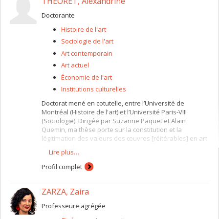
THÉORÊT, Alexandrine
Doctorante
Histoire de l'art
Sociologie de l'art
Art contemporain
Art actuel
Économie de l'art
Institutions culturelles
Doctorat mené en cotutelle, entre l’Université de
Montréal (Histoire de l'art) et l’Université Paris-VIII
(Sociologie). Dirigée par Suzanne Paquet et Alain
Quemin, ma thèse porte sur la constitution et la
légitimation des valeurs des œuvres [réitérables] en art
conceptuel.
Lire plus…
Mes intérêts de recherche se déploient autour de l’art
Profil complet
conceptuel et post-conceptuel, des modes de
présentation des œuvres, ainsi que des valeurs et des
notions d’authenticité, d’unicité et d’original.
ZARZA, Zaira
Professeure agrégée