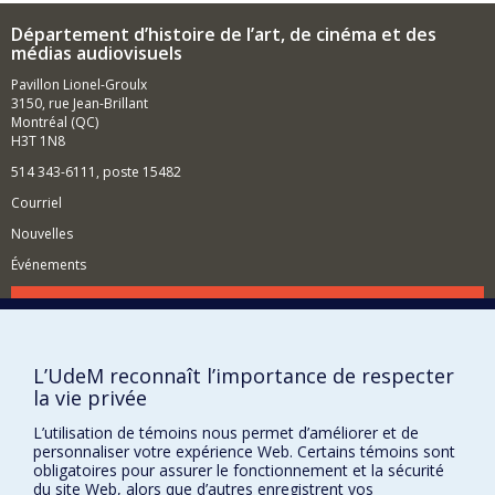
programmatrice de festivals de cinéma — TIFF, FICCI,
Département d’histoire de l’art, de cinéma et des
LASA et mon projet
Roots and Routes: Cuban Cinemas of the
médias audiovisuels
Diaspora in the 21st Century
— j'ai cumulé les expériences
dans l'industrie du film, ce qui me permet d'apprécier la
Pavillon Lionel-Groulx
recherche-création en tant qu’outil critique pour
3150, rue Jean-Brillant
explorer la gestion intellectuelle, économique et sociale
Montréal (QC)
des évènements culturels.
H3T 1N8
514 343-6111, poste 15482
Courriel
Nouvelles
Événements
Comment soutenir le Département?
BESOIN D'AIDE?
L’UdeM reconnaît l’importance de respecter
Plan du site
la vie privée
Signaler une erreur
L’utilisation de témoins nous permet d’améliorer et de
Accessibilité
personnaliser votre expérience Web. Certains témoins sont
obligatoires pour assurer le fonctionnement et la sécurité
FACULTÉ DES ARTS ET DES SCIENCES
du site Web, alors que d’autres enregistrent vos