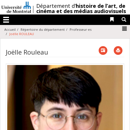
Passer
/
Département d’
histoire de l’art,
de
au
cinéma et des médias audiovisuels
contenu
Liens 
R
Menu
N
Accueil
Répertoire du département
Professeur·es
Joëlle ROULEAU
Vcard
Imp
Joëlle Rouleau