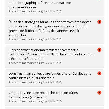
autoethnographique face au traumatisme
intergénérationnel
Thèses et mémoires dirigés / 2025 - 2025
Diplômé(e) :
Ciaran, Anaïs Jimena
Étude des stratégies formelles et narratives érotisantes
Cycle :
Maîtrise
et non-érotisantes des agressions sexuelles dans le
Diplôme obtenu :
M.A.
cinéma de fiction québécois des années 1960 à
Lien vers le document dans Papyrus
aujourd'hui
Thèses et mémoires dirigés / 2023 - 2023
Diplômé(e) :
Côté Vaillant, Sara
Plaisir narratif et cinéma féministe : comment la
Cycle :
Maîtrise
recherche-création permet-elle de bouleverser les cadres
Diplôme obtenu :
M.A.
d’écriture scénaristique
Lien vers le document dans Papyrus
Thèses et mémoires dirigés / 2023 - 2023
Diplômé(e) :
Ahasniou, Zakia
Doris Wishman sur les plateformes VÀD cinéphiles : une
Cycle :
Maîtrise
contre-histoire 2.0 du cinéma ?
Diplôme obtenu :
M.A.
Thèses et mémoires dirigés / 2023 - 2023
Lien vers le document dans Papyrus
Diplômé(e) :
Andrieux, Nicolas
Cripper l’avenir : une recherche-création où les
Cycle :
Maîtrise
handicapé-es (sur)vivent
Diplôme obtenu :
M.A.
Thèses et mémoires dirigés / 2022 - 2022
Lien vers le document dans Papyrus