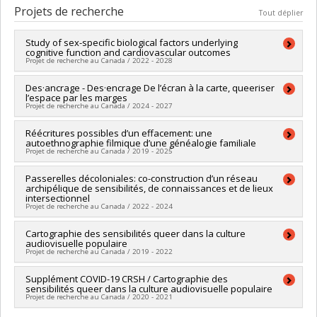
Cycle :
Maîtrise
Projets de recherche
Tout déplier
Diplôme obtenu :
M.A.
Lien vers le document dans Papyrus
Study of sex-specific biological factors underlying
cognitive function and cardiovascular outcomes
Projet de recherche au Canada / 2022 - 2028
Chercheur principal :
Des·ancrage - Des·encrage De l’écran à la carte, queeriser
Marie-Pierre Dubé
l’espace par les marges
Co-chercheurs :
Jean-Claude Tardif
,
Simon de Denus
,
Louis
Projet de recherche au Canada / 2024 - 2027
Bherer
,
Joëlle Rouleau
,
Julie Hussin
,
Sarah Gagliano Taliun
Sources de financement :
IRSC/Instituts de recherche en
Chercheur principal :
Réécritures possibles d’un effacement: une
Joëlle Rouleau
santé du Canada
autoethnographie filmique d’une généalogie familiale
Sources de financement :
CRSH/Conseil de recherches en
Programmes de subvention :
PVXXXXXX-(PJT) Subvention
Projet de recherche au Canada / 2019 - 2025
sciences humaines du Canada
Projet
Programmes de subvention :
PV153480-Subventions de
Chercheur principal :
Passerelles décoloniales: co-construction d’un réseau
Joëlle Rouleau
développement Savoir
archipélique de sensibilités, de connaissances et de lieux
Sources de financement :
FRQSC/Fonds de recherche du
intersectionnel
Québec - Société et culture (FQRSC)
Projet de recherche au Canada / 2022 - 2024
Programmes de subvention :
PV113814-(CC) Soutien à la
recherche-création pour la relève professorale
Chercheur principal :
Cartographie des sensibilités queer dans la culture
Joëlle Rouleau
audiovisuelle populaire
Sources de financement :
CRSH/Conseil de recherches en
Projet de recherche au Canada / 2019 - 2022
sciences humaines du Canada
Programmes de subvention :
PVX20020-Subvention
Chercheur principal :
Supplément COVID-19 CRSH / Cartographie des
Joëlle Rouleau
institutionnelle du CRSH - Subventions d'exploration
sensibilités queer dans la culture audiovisuelle populaire
Sources de financement :
CRSH/Conseil de recherches en
Projet de recherche au Canada / 2020 - 2021
sciences humaines du Canada
Programmes de subvention :
PV153480-Subventions de