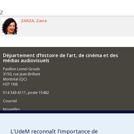
Z
ZARZA
Zaira
Département d’histoire de l’art, de cinéma et des
médias audiovisuels
Pavillon Lionel-Groulx
3150, rue Jean-Brillant
Montréal (QC)
H3T 1N8
514 343-6111, poste 15482
Courriel
Nouvelles
Événements
Comment soutenir le Département?
L’UdeM reconnaît l’importance de