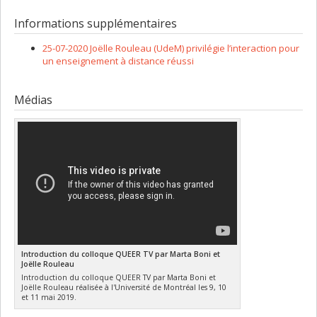
Chercheur principal :
Joëlle Rouleau
développement Savoir
Sources de financement :
CRSH/Conseil de recherches en
Informations supplémentaires
sciences humaines du Canada
Programmes de subvention :
PVXXXXXX-Supplément à l’appui
25-07-2020 Joëlle Rouleau (UdeM) privilégie l’interaction pour
des étudiants, des stagiaires postdoctoraux et du personnel
un enseignement à distance réussi
de soutien à la recherche COVID-19
Médias
Introduction du colloque QUEER TV par Marta Boni et
Joëlle Rouleau
Introduction du colloque QUEER TV par Marta Boni et
Joëlle Rouleau réalisée à l'Université de Montréal les 9, 10
et 11 mai 2019.