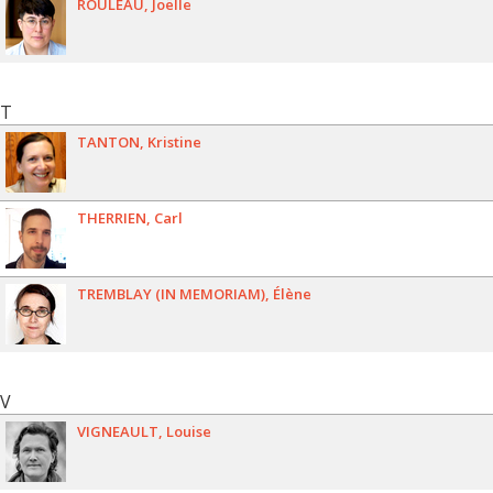
ROULEAU
Joëlle
T
TANTON
Kristine
THERRIEN
Carl
TREMBLAY (IN MEMORIAM)
Élène
V
VIGNEAULT
Louise