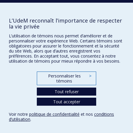
Comment soutenir le Département?
BESOIN D'AIDE?
L’UdeM reconnaît l’importance de respecter
Plan du site
la vie privée
Signaler une erreur
L’utilisation de témoins nous permet d’améliorer et de
Accessibilité
personnaliser votre expérience Web. Certains témoins sont
obligatoires pour assurer le fonctionnement et la sécurité
FACULTÉ DES ARTS ET DES SCIENCES
du site Web, alors que d’autres enregistrent vos
préférences. En acceptant tout, vous consentez à notre
Nos départements et écoles
utilisation de témoins pour mieux répondre à vos besoins.
Nos centres d'études
Personnaliser les
>
Nos programmes et cours
témoins
Tout refuser
Confidentialité
Tout accepter
Conditions d’utilisation
Paramètres des témoins
Voir notre
politique de confidentialité
et nos
conditions
Université de
Montréal
d’utilisation
.