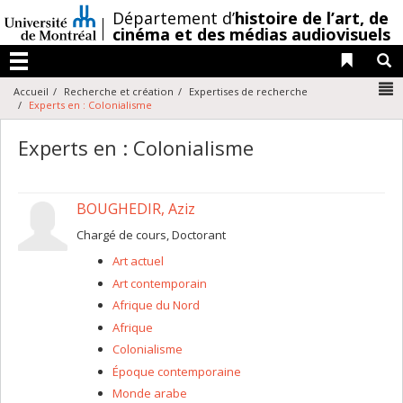
Passer
/
Département d’
histoire de l’art,
de
au
cinéma et des médias audiovisuels
contenu
Liens 
R
Menu
N
Accueil
Recherche et création
Expertises de recherche
Experts en : Colonialisme
Experts en : Colonialisme
BOUGHEDIR, Aziz
Chargé de cours, Doctorant
Art actuel
Art contemporain
Afrique du Nord
Afrique
Colonialisme
Époque contemporaine
Monde arabe