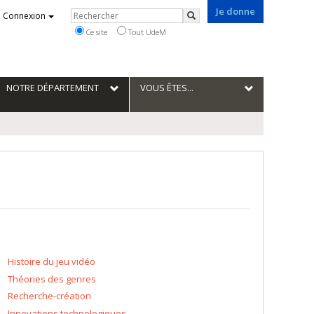
Je donne
Rechercher
Connexion
Rechercher
Ce site
Tout UdeM
NOTRE DÉPARTEMENT
VOUS ÊTES...
Histoire du jeu vidéo
Théories des genres
Recherche-création
Innovations technologiques