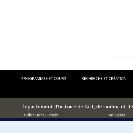
PROGRAMMES ET COURS
RECHERCHE ET CRÉATION
Département d’histoire de l’art, de cinéma et d
Pavillon Lionel-Groulx
Nouvelles
3150, rue Jean-Brillant
Événements
Montréal (QC)
H3T 1N8