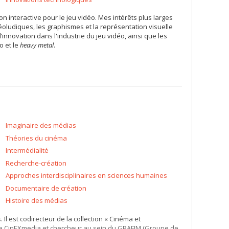
on interactive pour le jeu vidéo. Mes intérêts plus larges
éoludiques, les graphismes et la représentation visuelle
’innovation dans l'industrie du jeu vidéo, ainsi que les
o et le
heavy metal
.
Imaginaire des médias
Théories du cinéma
Intermédialité
Recherche-création
Approches interdisciplinaires en sciences humaines
Documentaire de création
Histoire des médias
Il est codirecteur de la collection « Cinéma et
 de CinEXmedia et chercheur au sein du GRAFIM (Groupe de