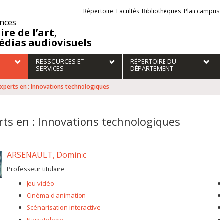
Liens
Répertoire
Facultés
Bibliothèques
Plan campus
externes
ences
ire de l’art,
édias audiovisuels
RESSOURCES ET
RÉPERTOIRE DU
SERVICES
DÉPARTEMENT
xperts en : Innovations technologiques
rts en : Innovations technologiques
ARSENAULT, Dominic
Professeur titulaire
Jeu vidéo
Cinéma d'animation
Scénarisation interactive
Narratologie