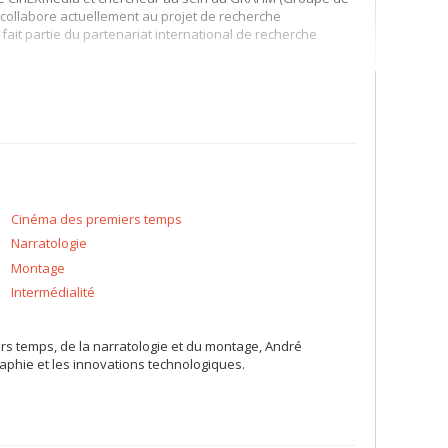
l collabore actuellement au projet de recherche
t fait partie du partenariat international de recherche
 de Montréal)
Impression, projection : une histoire médiatique
nce
(L’Harmattan), et
Baroque cinématographique : essai sur le
é les numéros
Mobilités
et
L’horreur au cinéma
de la revue
recherches portent sur la médialité, l’intelligence artificielle,
phe et les relations entre le corps, le savoir et la
e. Son travail de recherche et de création porte
 la catastrophe. Les œuvres de Richard Bégin, se situant
Cinéma des premiers temps
eption sonore du désastre. Elles tentent plus
Narratologie
 hanté autant par sa propre agonie que par un passé
Montage
ttes Reverse Aligment (suède), ZeroK (Italie), The Silent
Intermédialité
, le documentaire, la cybernétique, la science-fiction, la
s temps, de la narratologie et du montage, André
phie et les innovations technologiques.