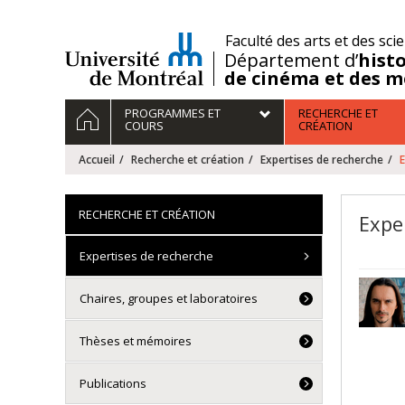
Passer
au
/
Faculté des arts et des sci
contenu
Département d’
histo
de cinéma et des m
Navigation
ACCUEIL
PROGRAMMES ET
RECHERCHE ET
principale
COURS
CRÉATION
Accueil
Recherche et création
Expertises de recherche
E
RECHERCHE ET CRÉATION
Expe
Expertises de recherche
Chaires, groupes et laboratoires
Thèses et mémoires
Publications