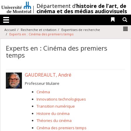
Passer
/
Département d’
histoire de l’art,
de
au
cinéma et des médias audiovisuels
contenu
Liens 
R
Menu
N
Accueil
Recherche et création
Expertises de recherche
Experts en : Cinéma des premiers temps
Experts en : Cinéma des premiers
temps
GAUDREAULT, André
Professeur titulaire
Cinéma
Innovations technologiques
Transition numérique
Histoire du cinéma
Théories du cinéma
Cinéma des premiers temps