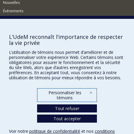
Nouvelles
Événements
Comment soutenir le Département?
BESOIN D'AIDE?
L’UdeM reconnaît l’importance de respecter
Plan du site
la vie privée
Signaler une erreur
L’utilisation de témoins nous permet d’améliorer et de
personnaliser votre expérience Web. Certains témoins sont
Accessibilité
obligatoires pour assurer le fonctionnement et la sécurité
du site Web, alors que d’autres enregistrent vos
FACULTÉ DES ARTS ET DES SCIENCES
préférences. En acceptant tout, vous consentez à notre
utilisation de témoins pour mieux répondre à vos besoins.
Nos départements et écoles
Nos centres d'études
Personnaliser les
>
Nos programmes et cours
témoins
Tout refuser
Confidentialité
Tout accepter
Conditions d’utilisation
Paramètres des témoins
Voir notre
politique de confidentialité
et nos
conditions