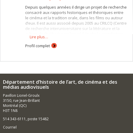
Depuis quelques années il dirige un projet de recherche
consacré aux rapports historiques et théoriques entre
le cinéma et la tradition orale, dans les films ou autour
d’eux. Il est aussi associé depuis 2005 au CRILCQ (Centre
de recherche interuniversitaire sur la littérature et la
culture du Québec) avec lequel il étudie la contribution
Lire plus…
du cinéma dans l’émergence de la culture artistique au
Québec. Ses principales publications sont Histoires de
Profil complet
scopes (1989) Le bonimenteur de vues animées (2001) et
Pratiques orales du cinéma. Textes choisis (2011).
Département d’histoire de l’art, de cinéma et des
médias audiovisuels
Pavillon Lionel-Groulx
3150, rue Jean-Brillant
Montréal (QC)
H3T 1N8
514 343-6111, poste 15482
Courriel