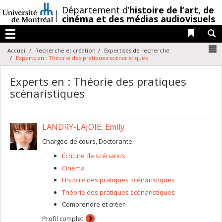
Passer
/
Département d’
histoire de l’art,
de
au
cinéma et des médias audiovisuels
contenu
Liens 
R
Menu
N
Accueil
Recherche et création
Expertises de recherche
Experts en : Théorie des pratiques scénaristiques
Experts en : Théorie des pratiques
scénaristiques
LANDRY-LAJOIE, Emily
Chargée de cours, Doctorante
Écriture de scénarios
Cinéma
Histoire des pratiques scénaristiques
Théorie des pratiques scénaristiques
Comprendre et créer
Profil complet