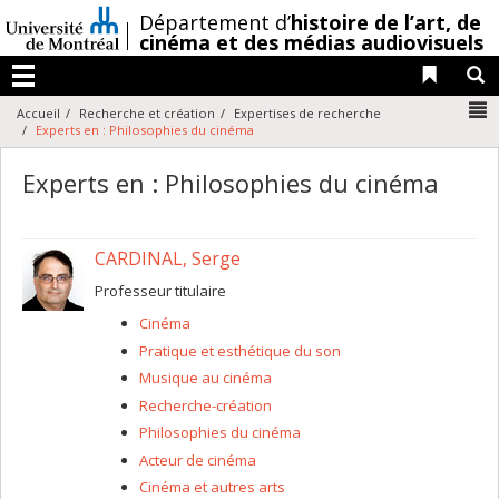
Passer
/
Département d’
histoire de l’art,
de
au
cinéma et des médias audiovisuels
contenu
Liens 
R
Menu
N
Accueil
Recherche et création
Expertises de recherche
Experts en : Philosophies du cinéma
Experts en : Philosophies du cinéma
CARDINAL, Serge
Professeur titulaire
Cinéma
Pratique et esthétique du son
Musique au cinéma
Recherche-création
Philosophies du cinéma
Acteur de cinéma
Cinéma et autres arts