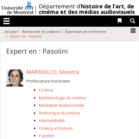
Passer
/
Département d’
histoire de l’art,
de
au
cinéma et des médias audiovisuels
contenu
Liens 
R
Menu
N
Accueil
Recherche et création
Expertises de recherche
Expert en : Pasolini
Expert en : Pasolini
MARINIELLO, Silvestra
Professeure honoraire
Cinéma
Épistémologie du cinéma
Médiation audiovisuelle
Rhétorique du cinéma
Intermédialité
Cinéma et histoire
Pasolini