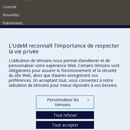
Courriel
Nouvelles
Événements
Comment soutenir le Département?
BESOIN D'AIDE?
L’UdeM reconnaît l’importance de respecter
la vie privée
Plan du site
Signaler une erreur
L’utilisation de témoins nous permet d’améliorer et de
personnaliser votre expérience Web. Certains témoins sont
Accessibilité
obligatoires pour assurer le fonctionnement et la sécurité
du site Web, alors que d’autres enregistrent vos
FACULTÉ DES ARTS ET DES SCIENCES
préférences. En acceptant tout, vous consentez à notre
utilisation de témoins pour mieux répondre à vos besoins.
Nos départements et écoles
Nos centres d'études
Personnaliser les
>
témoins
Nos programmes et cours
Tout refuser
Confidentialité
Tout accepter