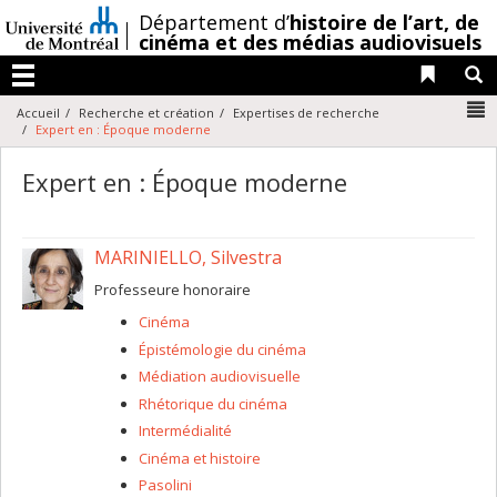
Passer
/
Département d’
histoire de l’art,
de
au
cinéma et des médias audiovisuels
contenu
Liens 
R
Menu
N
Accueil
Recherche et création
Expertises de recherche
Expert en : Époque moderne
Expert en : Époque moderne
MARINIELLO, Silvestra
Professeure honoraire
Cinéma
Épistémologie du cinéma
Médiation audiovisuelle
Rhétorique du cinéma
Intermédialité
Cinéma et histoire
Pasolini