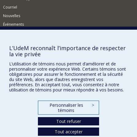
Courriel
Nouvelles
Événements
Comment soutenir le Département?
BESOIN D'AIDE?
L’UdeM reconnaît l’importance de respecter
la vie privée
Plan du site
Signaler une erreur
L’utilisation de témoins nous permet d’améliorer et de
personnaliser votre expérience Web. Certains témoins sont
Accessibilité
obligatoires pour assurer le fonctionnement et la sécurité
du site Web, alors que d’autres enregistrent vos
FACULTÉ DES ARTS ET DES SCIENCES
préférences. En acceptant tout, vous consentez à notre
utilisation de témoins pour mieux répondre à vos besoins.
Nos départements et écoles
Nos centres d'études
Personnaliser les
>
témoins
Nos programmes et cours
Tout refuser
Confidentialité
Tout accepter