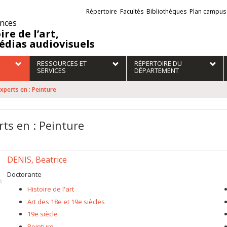
Liens
Répertoire
Facultés
Bibliothèques
Plan campus
externes
ences
ire de l’art,
édias audiovisuels
RESSOURCES ET
RÉPERTOIRE DU
SERVICES
DÉPARTEMENT
xperts en : Peinture
rts en : Peinture
DENIS, Beatrice
Doctorante
Histoire de l'art
Art des 18e et 19e siècles
19e siècle
Peinture