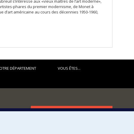
breuil s’intéresse aux «vieux maîtres de l’art moderne»,
d’artistes-phares du premier modernisme, de Monet à
ique d’art américaine au cours des décennies 1950-1960,
OTRE DÉPARTEMENT
VOUS ÊTES...
FACULTÉ DES ARTS ET DES SCIENCES
Nos départements et écoles
Nos centres d'études