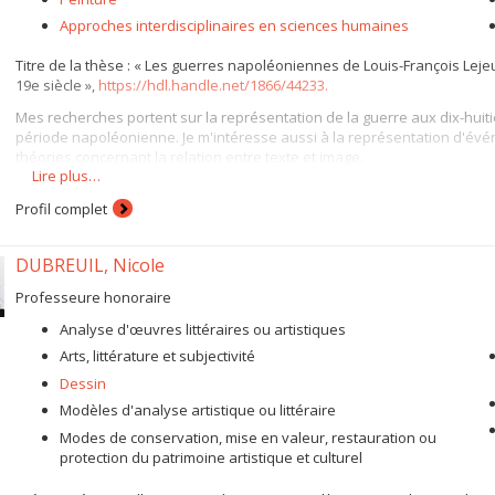
Approches interdisciplinaires en sciences humaines
Titre de la thèse : « Les guerres napoléoniennes de Louis-François Lejeun
19e siècle »,
https://hdl.handle.net/1866/44233.
Mes recherches portent sur la représentation de la guerre aux dix-huiti
période napoléonienne. Je m'intéresse aussi à la représentation d'évé
théories concernant la relation entre texte et image.
Lire plus…
Profil complet
DUBREUIL, Nicole
Professeure honoraire
Analyse d'œuvres littéraires ou artistiques
Arts, littérature et subjectivité
Dessin
Modèles d'analyse artistique ou littéraire
Modes de conservation, mise en valeur, restauration ou
protection du patrimoine artistique et culturel