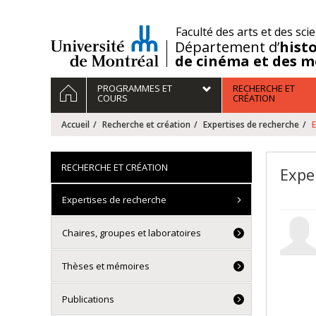
Passer
au
/
Faculté des arts et des sci
contenu
Département d’
histo
de cinéma et des m
Navigation
ACCUEIL
PROGRAMMES ET
RECHERCHE ET
principale
COURS
CRÉATION
Accueil
Recherche et création
Expertises de recherche
E
RECHERCHE ET CRÉATION
Expe
Expertises de recherche
Chaires, groupes et laboratoires
Thèses et mémoires
Publications