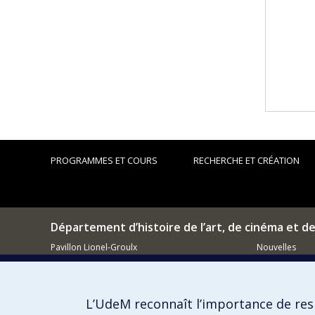
PROGRAMMES ET COURS
RECHERCHE ET CRÉATION
Département d’histoire de l’art, de cinéma et d
Pavillon Lionel-Groulx
Nouvelles
3150, rue Jean-Brillant
Événements
Montréal (QC)
H3T 1N8
Comment so
L’UdeM reconnaît l’importance de resp
514 343-6111, poste 15482