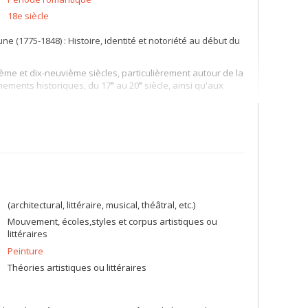
18e siècle
e (1775-1848) : Histoire, identité et notoriété au début du
ème et dix-neuvième siècles, particulièrement autour de la
e
e
nements historiques, du 17
au 20
siècle, ainsi qu'aux
(architectural, littéraire, musical, théâtral, etc.)
Mouvement, écoles,styles et corpus artistiques ou
littéraires
Peinture
Théories artistiques ou littéraires