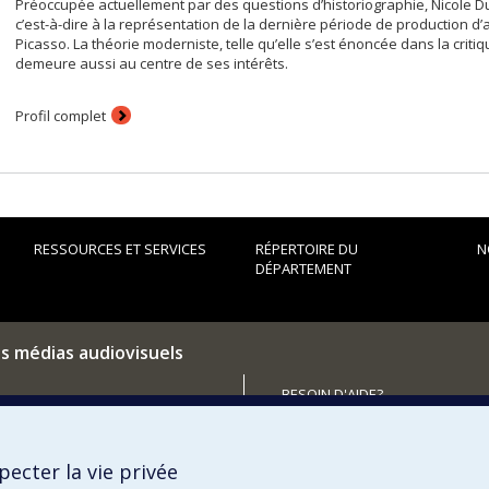
Préoccupée actuellement par des questions d’historiographie, Nicole Du
c’est-à-dire à la représentation de la dernière période de production 
Picasso. La théorie moderniste, telle qu’elle s’est énoncée dans la crit
demeure aussi au centre de ses intérêts.
Profil complet
RESSOURCES ET SERVICES
RÉPERTOIRE DU
N
DÉPARTEMENT
es médias audiovisuels
BESOIN D'AIDE?
Plan du site
utenir le Département?
Signaler une erreur
ecter la vie privée
Accessibilité