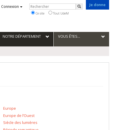
Je donne
Rechercher
Connexion
Rechercher
Ce site
Tout UdeM
NOTRE DÉPARTEMENT
VOUS ÊTES...
Europe
Europe de l’Ouest
Siècle des lumières
Période romantique