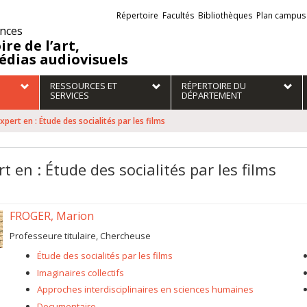
Liens
Répertoire
Facultés
Bibliothèques
Plan campus
externes
ences
ire de l’art,
édias audiovisuels
RESSOURCES ET
RÉPERTOIRE DU
SERVICES
DÉPARTEMENT
xpert en : Étude des socialités par les films
t en : Étude des socialités par les films
FROGER, Marion
Professeure titulaire, Chercheuse
Étude des socialités par les films
Imaginaires collectifs
Approches interdisciplinaires en sciences humaines
Documentaire