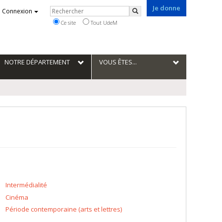
Je donne
Rechercher
Connexion
Rechercher
Ce site
Tout UdeM
NOTRE DÉPARTEMENT
VOUS ÊTES...
Intermédialité
Cinéma
Période contemporaine (arts et lettres)