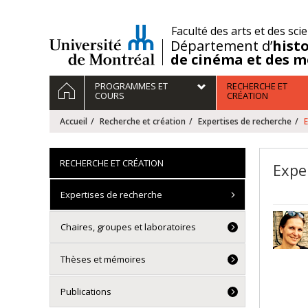
Passer
au
/
Faculté des arts et des sci
contenu
Département d’
histo
de cinéma et des m
Navigation
ACCUEIL
PROGRAMMES ET
RECHERCHE ET
principale
COURS
CRÉATION
Accueil
Recherche et création
Expertises de recherche
E
RECHERCHE ET CRÉATION
Exper
Expertises de recherche
Chaires, groupes et laboratoires
Thèses et mémoires
Publications