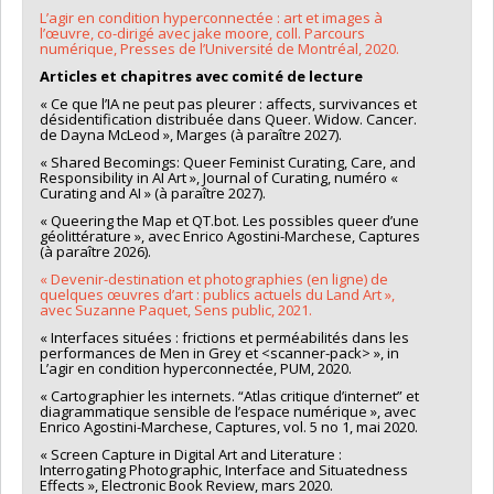
L’agir en condition hyperconnectée : art et images à
l’œuvre, co-dirigé avec jake moore, coll. Parcours
numérique, Presses de l’Université de Montréal, 2020.
Articles et chapitres avec comité de lecture
« Ce que l’IA ne peut pas pleurer : affects, survivances et
désidentification distribuée dans Queer. Widow. Cancer.
de Dayna McLeod », Marges (à paraître 2027).
« Shared Becomings: Queer Feminist Curating, Care, and
Responsibility in AI Art », Journal of Curating, numéro «
Curating and AI » (à paraître 2027).
« Queering the Map et QT.bot. Les possibles queer d’une
géolittérature », avec Enrico Agostini-Marchese, Captures
(à paraître 2026).
« Devenir-destination et photographies (en ligne) de
quelques œuvres d’art : publics actuels du Land Art »,
avec Suzanne Paquet, Sens public, 2021.
« Interfaces situées : frictions et perméabilités dans les
performances de Men in Grey et <scanner-pack> », in
L’agir en condition hyperconnectée, PUM, 2020.
« Cartographier les internets. “Atlas critique d’internet” et
diagrammatique sensible de l’espace numérique », avec
Enrico Agostini-Marchese, Captures, vol. 5 no 1, mai 2020.
« Screen Capture in Digital Art and Literature :
Interrogating Photographic, Interface and Situatedness
Effects », Electronic Book Review, mars 2020.