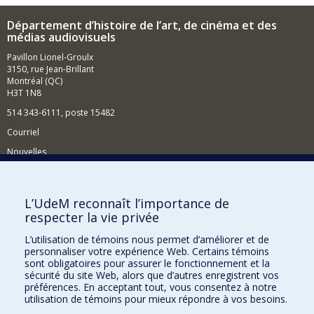
Département d’histoire de l’art, de cinéma et des
médias audiovisuels
Pavillon Lionel-Groulx
3150, rue Jean-Brillant
Montréal (QC)
H3T 1N8
514 343-6111, poste 15482
Courriel
Nouvelles
Événements
Comment soutenir le Département?
L’UdeM reconnaît l’importance de
respecter la vie privée
BESOIN D'AIDE?
L’utilisation de témoins nous permet d’améliorer et de
Plan du site
personnaliser votre expérience Web. Certains témoins
Signaler une erreur
sont obligatoires pour assurer le fonctionnement et la
sécurité du site Web, alors que d’autres enregistrent vos
Accessibilité
préférences. En acceptant tout, vous consentez à notre
utilisation de témoins pour mieux répondre à vos besoins.
FACULTÉ DES ARTS ET DES SCIENCES