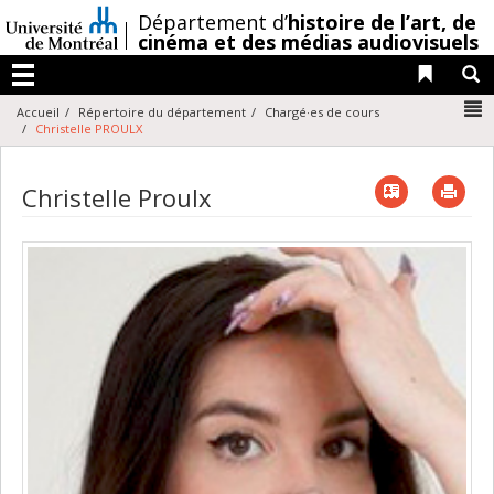
Passer
/
Département d’
histoire de l’art,
de
au
cinéma et des médias audiovisuels
contenu
Liens 
R
Menu
N
Accueil
Répertoire du département
Chargé·es de cours
Christelle PROULX
Vcard
Imp
Christelle Proulx