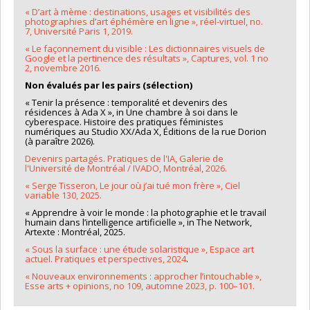
« D’art à mème : destinations, usages et visibilités des
photographies d’art éphémère en ligne », réel-virtuel, no.
7, Université Paris 1, 2019.
« Le façonnement du visible : Les dictionnaires visuels de
Google et la pertinence des résultats », Captures, vol. 1 no
2, novembre 2016.
Non évalués par les pairs (sélection)
« Tenir la présence : temporalité et devenirs des
résidences à Ada X », in Une chambre à soi dans le
cyberespace. Histoire des pratiques féministes
numériques au Studio XX/Ada X, Éditions de la rue Dorion
(à paraître 2026).
Devenirs partagés. Pratiques de l'IA, Galerie de
l'Université de Montréal / IVADO, Montréal, 2026.
« Serge Tisseron, Le jour où j’ai tué mon frère », Ciel
variable 130, 2025.
« Apprendre à voir le monde : la photographie et le travail
humain dans l’intelligence artificielle », in The Network,
Artexte : Montréal, 2025.
« Sous la surface : une étude solaristique », Espace art
actuel. Pratiques et perspectives, 2024
.
« Nouveaux environnements : approcher l’intouchable »,
Esse arts + opinions, no 109, automne 2023, p. 100–101.