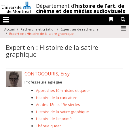
Passer
/
Département d’
histoire de l’art,
de
au
cinéma et des médias audiovisuels
contenu
Liens 
R
Menu
N
Accueil
Recherche et création
Expertises de recherche
Expert en : Histoire de la satire graphique
Expert en : Histoire de la satire
graphique
CONTOGOURIS, Ersy
Professeure agrégée
Approches féministes et queer
Histoire de la caricature
Art des 18e et 19e siècles
Histoire de la satire graphique
Histoire de l'imprimé
Théorie queer