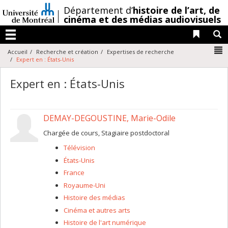
Passer
/
Département d’
histoire de l’art,
de
au
cinéma et des médias audiovisuels
contenu
Liens 
R
Menu
N
Accueil
Recherche et création
Expertises de recherche
Expert en : États-Unis
Expert en : États-Unis
DEMAY-DEGOUSTINE, Marie-Odile
Chargée de cours, Stagiaire postdoctoral
Télévision
États-Unis
France
Royaume-Uni
Histoire des médias
Cinéma et autres arts
Histoire de l'art numérique