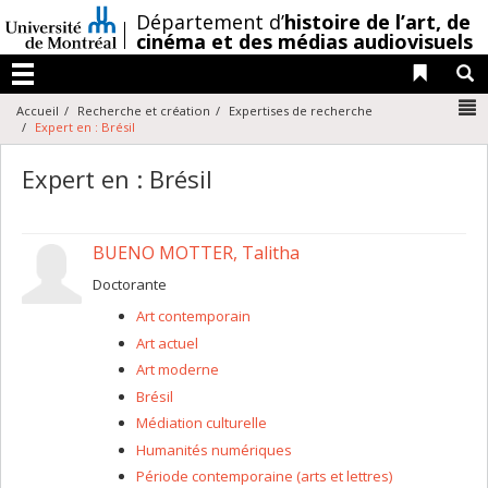
Passer
/
Département d’
histoire de l’art,
de
au
cinéma et des médias audiovisuels
contenu
Liens 
R
Menu
N
Accueil
Recherche et création
Expertises de recherche
Expert en : Brésil
Expert en : Brésil
BUENO MOTTER, Talitha
Doctorante
Art contemporain
Art actuel
Art moderne
Brésil
Médiation culturelle
Humanités numériques
Période contemporaine (arts et lettres)