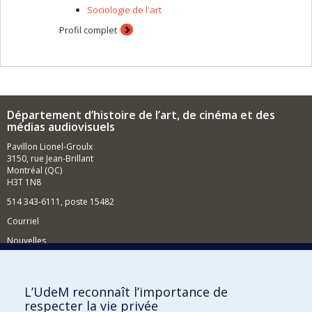
Sociologie de l'art
Profil complet
Département d’histoire de l’art, de cinéma et des
médias audiovisuels
Pavillon Lionel-Groulx
3150, rue Jean-Brillant
Montréal (QC)
H3T 1N8
514 343-6111, poste 15482
Courriel
Nouvelles
Événements
Comment soutenir le Département?
L’UdeM reconnaît l’importance de
respecter la vie privée
BESOIN D'AIDE?