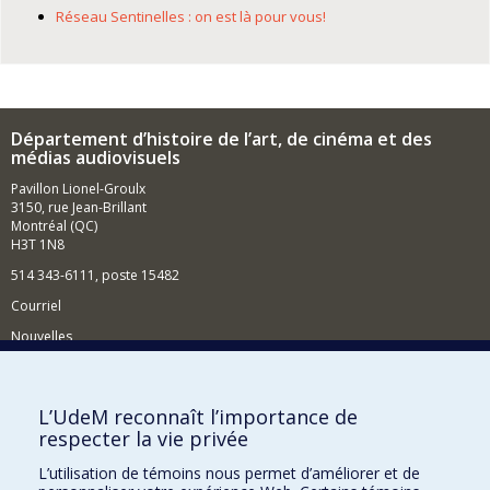
Réseau Sentinelles : on est là pour vous!
Département d’histoire de l’art, de cinéma et des
médias audiovisuels
Pavillon Lionel-Groulx
3150, rue Jean-Brillant
Montréal (QC)
H3T 1N8
514 343-6111, poste 15482
Courriel
Nouvelles
Événements
Comment soutenir le Département?
L’UdeM reconnaît l’importance de
respecter la vie privée
BESOIN D'AIDE?
L’utilisation de témoins nous permet d’améliorer et de
Plan du site