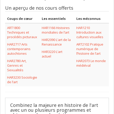
Un aperçu de nos cours offerts
Coups de cœur
Les essentiels
Les méconnus
ART1800
HAR1166 Histoires
HAR1210
Techniques et
mondiales de l’art
Introduction aux
procédés picturaux
cultures visuelles
HAR2090 L’art de la
HAR2717 Arts
Renaissance
ART2102 Pratique
contemporains
numérique de
HAR3220 L’art
autochtones
l’histoire de l’art
actuel
HAR2780 Art,
HAR2073 Le monde
Genres et
médiéval
Sexualités
HAR3230 Sociologie
de l’art
Combinez la majeure en histoire de l'art
avec un ou plusieurs programmes et