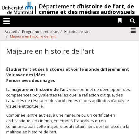
Passer
/
Département d’
histoire de l’art,
de
au
cinéma et des médias audiovisuels
contenu
Liens 
R
Menu
N
Accueil
Programmes et cours
Histoire de l'art
Majeure en histoire de l'art
Majeure en histoire de l'art
Étudier l’art et ses histoires et voir le monde différemment
Voir avec des idées
Penser avec des images
La
majeure en histoire de l’art
vous permet de développer des
compétences polyvalentes telles que la réflexion critique, des
capacités de résoudre des problèmes et des aptitudes d’analyse
visuelle et textuelle.
Combinée, entre autres, à une mineure ou un certificat en
archivistique, en cinéma, en études françaises ou en
communication, cette majeure peut notamment donner accès à la
maîtrise en histoire de l’art.