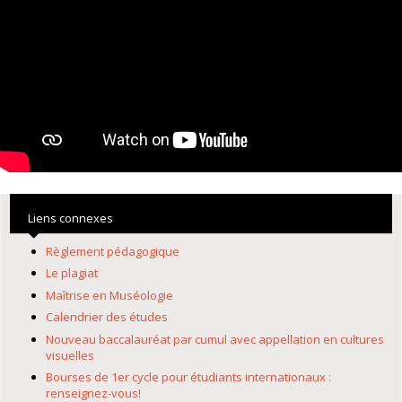
Liens connexes
Règlement pédagogique
Le plagiat
Maîtrise en Muséologie
Calendrier des études
Nouveau baccalauréat par cumul avec appellation en cultures
visuelles
Bourses de 1er cycle pour étudiants internationaux :
renseignez-vous!