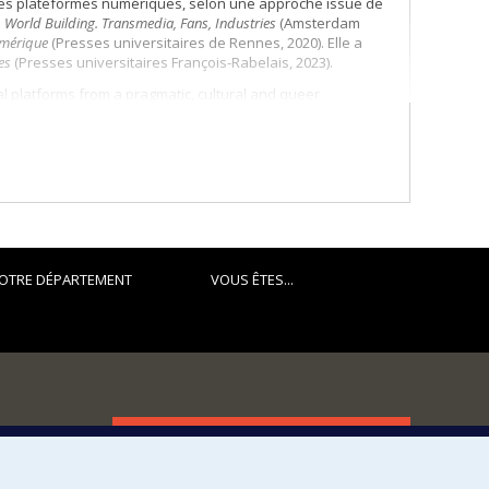
e des plateformes numériques, selon une approche issue de
é
World Building. Transmedia, Fans, Industries
(Amsterdam
numérique
(Presses universitaires de Rennes, 2020). Elle a
ies
(Presses universitaires François-Rabelais, 2023).
al platforms from a pragmatic, cultural and queer
Amsterdam University Press, 2017) and
Formes et
 Rennes, 2020). Her most recent work is a monograph on
ncertitude dans les séries,
Presses universitaires François-
OTRE DÉPARTEMENT
VOUS ÊTES...
FACULTÉ DES ARTS ET DES SCIENCES
Nos départements et écoles