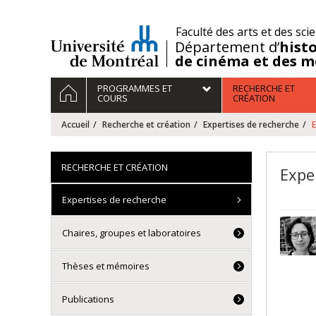
Passer
au
/
Faculté des arts et des sci
contenu
Département d’
histo
de cinéma et des m
Navigation
ACCUEIL
PROGRAMMES ET
RECHERCHE ET
principale
COURS
CRÉATION
Accueil
Recherche et création
Expertises de recherche
E
RECHERCHE ET CRÉATION
Expe
Expertises de recherche
Chaires, groupes et laboratoires
Thèses et mémoires
Publications