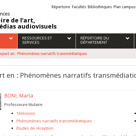
Liens
Répertoire
Facultés
Bibliothèques
Plan campus
externes
ences
ire de l’art,
édias audiovisuels
RESSOURCES ET
RÉPERTOIRE DU
SERVICES
DÉPARTEMENT
xpert en : Phénomènes narratifs transmédiatiques
rt en : Phénomènes narratifs transmédiati
BONI, Marta
Professeure titulaire
Télévision
Phénomènes narratifs transmédiatiques
Études de réception