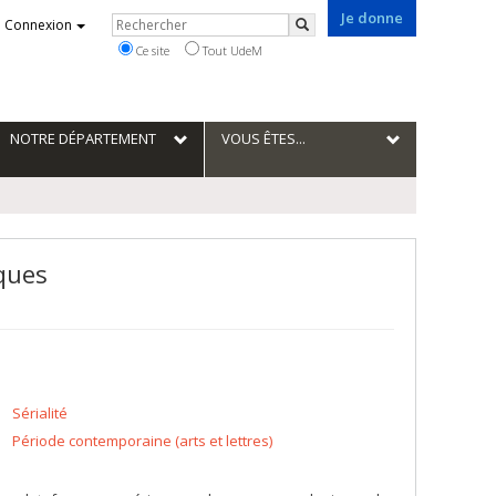
Je donne
Rechercher
Connexion
Rechercher
Ce site
Tout UdeM
NOTRE DÉPARTEMENT
VOUS ÊTES...
ques
Sérialité
Période contemporaine (arts et lettres)