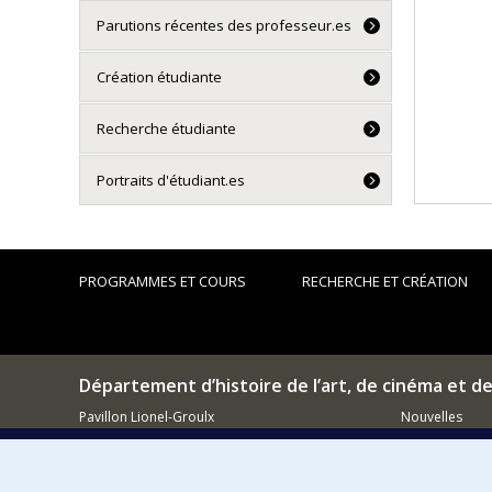
Parutions récentes des professeur.es
Création étudiante
Recherche étudiante
Portraits d'étudiant.es
PROGRAMMES ET COURS
RECHERCHE ET CRÉATION
Département d’histoire de l’art, de cinéma et d
Pavillon Lionel-Groulx
Nouvelles
3150, rue Jean-Brillant
Événements
Montréal (QC)
H3T 1N8
Comment so