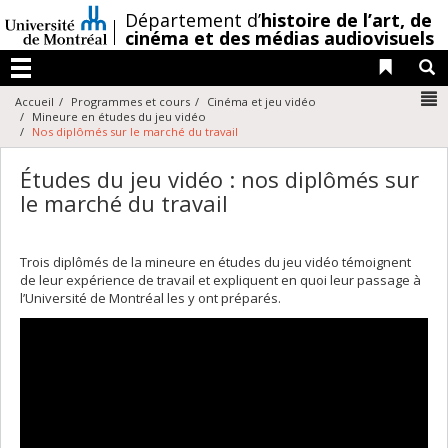
Passer
/
Département d’
histoire de l’art,
de
au
cinéma et des médias audiovisuels
contenu
Liens 
R
Menu
N
Accueil
Programmes et cours
Cinéma et jeu vidéo
Mineure en études du jeu vidéo
Nos diplômés sur le marché du travail
Études du jeu vidéo : nos diplômés sur
le marché du travail
Trois diplômés de la mineure en études du jeu vidéo témoignent
de leur expérience de travail et expliquent en quoi leur passage à
l’Université de Montréal les y ont préparés.