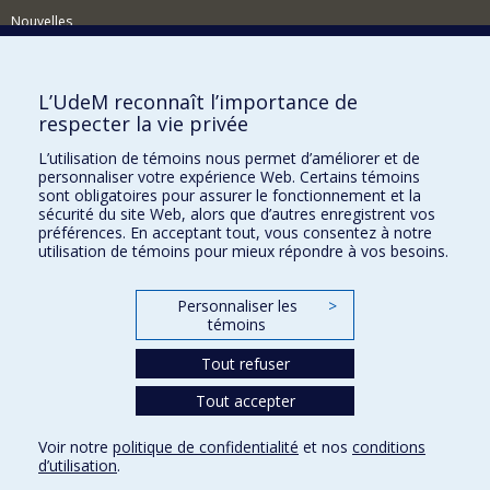
Nouvelles
Événements
Comment soutenir le Département?
L’UdeM reconnaît l’importance de
respecter la vie privée
BESOIN D'AIDE?
L’utilisation de témoins nous permet d’améliorer et de
Plan du site
personnaliser votre expérience Web. Certains témoins
Signaler une erreur
sont obligatoires pour assurer le fonctionnement et la
sécurité du site Web, alors que d’autres enregistrent vos
Accessibilité
préférences. En acceptant tout, vous consentez à notre
utilisation de témoins pour mieux répondre à vos besoins.
FACULTÉ DES ARTS ET DES SCIENCES
Nos départements et écoles
Personnaliser les
>
témoins
Nos centres d'études
Tout refuser
Nos programmes et cours
Tout accepter
Confidentialité
Voir notre
politique de confidentialité
et nos
conditions
Conditions d’utilisation
d’utilisation
.
Paramètres des témoins