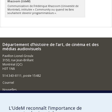
Khazoom (UdeM)
Communication de Frédérique Khazoom (Université de
Montréal), intitulée « Community ou quand les fans
souhaitent devenir programmateurs ».
Département d’histoire de l’art, de cinéma et des
médias audiovisuels
Pavillon Lionel-Groulx
3150, rue Jean-Brillant
Montréal (QC)
H3T 1N8
514 343-6111, poste 15482
Courriel
Nouvelles
Événements
Comment soutenir le Département?
L’UdeM reconnaît l’importance de