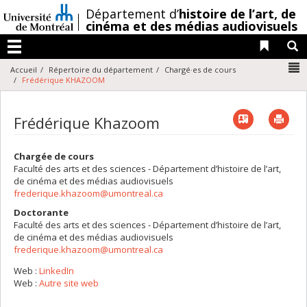
Passer
/
Département d’
histoire de l’art,
de
au
cinéma et des médias audiovisuels
contenu
Liens 
R
Menu
N
Accueil
Répertoire du département
Chargé·es de cours
Frédérique KHAZOOM
Vcard
Imp
Frédérique Khazoom
Chargée de cours
Faculté des arts et des sciences - Département d’histoire de l’art,
de cinéma et des médias audiovisuels
frederique.khazoom@umontreal.ca
Doctorante
Faculté des arts et des sciences - Département d’histoire de l’art,
de cinéma et des médias audiovisuels
frederique.khazoom@umontreal.ca
Web :
LinkedIn
Web :
Autre site web