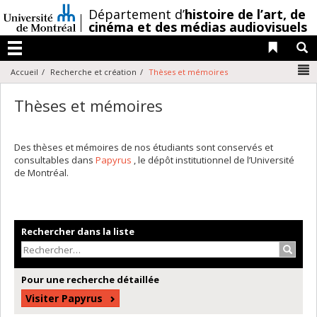
Passer
/
Département d’
histoire de l’art,
de
au
cinéma et des médias audiovisuels
contenu
Liens 
R
Menu
N
Accueil
Recherche et création
Thèses et mémoires
Thèses et mémoires
Des thèses et mémoires de nos étudiants sont conservés et
consultables dans
Papyrus
, le dépôt institutionnel de l’Université
de Montréal.
Rechercher dans la liste
Recher
Pour une recherche détaillée
Visiter Papyrus