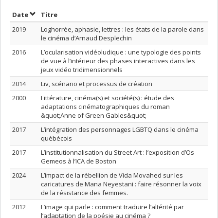
Trier par date en ordre décroissant
Trier par titre en ordre décroissant
Date
Titre
2019
Loghorrée, aphasie, lettres : les états de la parole dans
le cinéma d’Arnaud Desplechin
2016
L’ocularisation vidéoludique : une typologie des points
de vue à l’intérieur des phases interactives dans les
jeux vidéo tridimensionnels
2014
Liv, scénario et processus de création
2000
Littérature, cinéma(s) et société(s) : étude des
adaptations cinématographiques du roman
&quot;Anne of Green Gables&quot;
2017
L’intégration des personnages LGBTQ dans le cinéma
québécois
2017
L’institutionnalisation du Street Art : l’exposition d’Os
Gemeos à l’ICA de Boston
2024
L’impact de la rébellion de Vida Movahed sur les
caricatures de Mana Neyestani : faire résonner la voix
de la résistance des femmes.
2012
L’image qui parle : comment traduire l’altérité par
l’adaptation de la poésie au cinéma ?