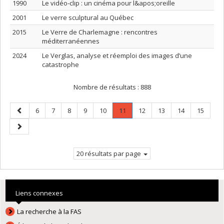
1990
Le vidéo-clip : un cinéma pour l&apos;oreille
2001
Le verre sculptural au Québec
2015
Le Verre de Charlemagne : rencontres
méditerranéennes
2024
Le Verglas, analyse et réemploi des images d’une
catastrophe
Nombre de résultats :
888
Page
Page
Page
Page
Page
Page
Page
.
Page
Page
Page
Page
6
7
8
9
10
11
12
13
14
15
précédente
Page
Page
courante.
suivante
20 résultats par page
Liens connexes
La recherche à la FAS