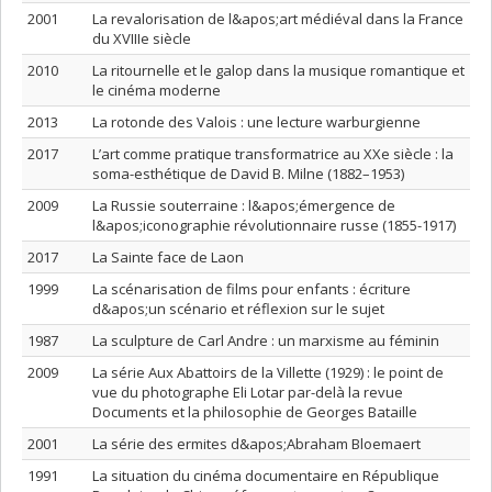
2001
La revalorisation de l&apos;art médiéval dans la France
du XVIIIe siècle
2010
La ritournelle et le galop dans la musique romantique et
le cinéma moderne
2013
La rotonde des Valois : une lecture warburgienne
2017
L’art comme pratique transformatrice au XXe siècle : la
soma-esthétique de David B. Milne (1882–1953)
2009
La Russie souterraine : l&apos;émergence de
l&apos;iconographie révolutionnaire russe (1855-1917)
2017
La Sainte face de Laon
1999
La scénarisation de films pour enfants : écriture
d&apos;un scénario et réflexion sur le sujet
1987
La sculpture de Carl Andre : un marxisme au féminin
2009
La série Aux Abattoirs de la Villette (1929) : le point de
vue du photographe Eli Lotar par-delà la revue
Documents et la philosophie de Georges Bataille
2001
La série des ermites d&apos;Abraham Bloemaert
1991
La situation du cinéma documentaire en République