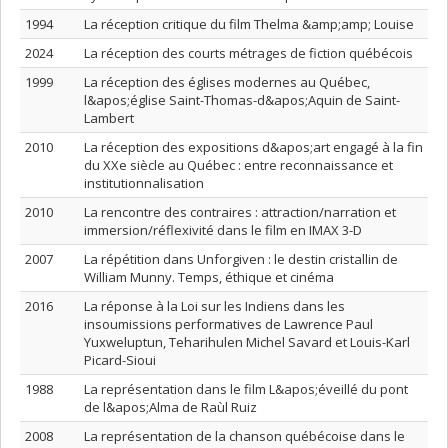
1994
La réception critique du film Thelma &amp;amp; Louise
2024
La réception des courts métrages de fiction québécois
1999
La réception des églises modernes au Québec,
l&apos;église Saint-Thomas-d&apos;Aquin de Saint-
Lambert
2010
La réception des expositions d&apos;art engagé à la fin
du XXe siècle au Québec : entre reconnaissance et
institutionnalisation
2010
La rencontre des contraires : attraction/narration et
immersion/réflexivité dans le film en IMAX 3-D
2007
La répétition dans Unforgiven : le destin cristallin de
William Munny. Temps, éthique et cinéma
2016
La réponse à la Loi sur les Indiens dans les
insoumissions performatives de Lawrence Paul
Yuxweluptun, Teharihulen Michel Savard et Louis-Karl
Picard-Sioui
1988
La représentation dans le film L&apos;éveillé du pont
de l&apos;Alma de Raùl Ruiz
2008
La représentation de la chanson québécoise dans le