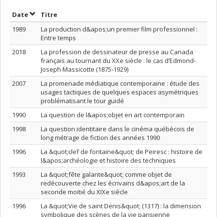
Trier par date en ordre croissant
Trier par titre en ordre croissant
Date
Titre
1989
La production d&apos;un premier film professionnel :
Entre temps
2018
La profession de dessinateur de presse au Canada
français au tournant du XXe siècle : le cas d’Edmond-
Joseph Massicotte (1875-1929)
2007
La promenade médiatique contemporaine : étude des
usages tactiques de quelques espaces asymétriques
problématisant le tour guidé
1990
La question de l&apos;objet en art contemporain
1998
La question identitaire dans le cinéma québécois de
long métrage de fiction des années 1990
1996
La &quot;clef de fontaine&quot; de Peiresc : histoire de
l&apos;archéologie et histoire des techniques
1993
La &quot;fête galante&quot; comme objet de
redécouverte chez les écrivains d&apos;art de la
seconde moitié du XIXe siècle
1996
La &quot;Vie de saint Denis&quot; (1317) : la dimension
symbolique des scènes de la vie parisienne