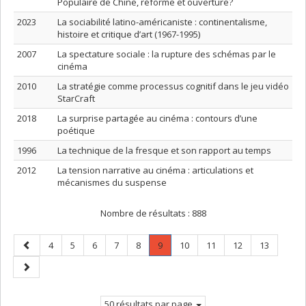
Populaire de Chine, réforme et ouverture?
2023
La sociabilité latino-américaniste : continentalisme,
histoire et critique d’art (1967-1995)
2007
La spectature sociale : la rupture des schémas par le
cinéma
2010
La stratégie comme processus cognitif dans le jeu vidéo
StarCraft
2018
La surprise partagée au cinéma : contours d’une
poétique
1996
La technique de la fresque et son rapport au temps
2012
La tension narrative au cinéma : articulations et
mécanismes du suspense
Nombre de résultats :
888
Page
Page
Page
Page
Page
Page
Page
.
Page
Page
Page
Page
4
5
6
7
8
9
10
11
12
13
précédente
Page
Page
courante.
suivante
50 résultats par page