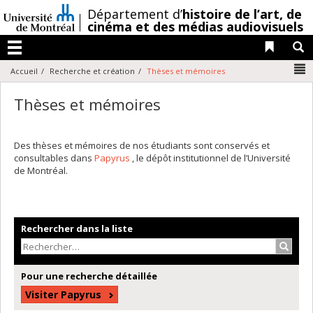
Passer
/
Département d’
histoire de l’art,
de
au
cinéma et des médias audiovisuels
contenu
Liens 
R
Menu
N
Accueil
Recherche et création
Thèses et mémoires
Thèses et mémoires
Des thèses et mémoires de nos étudiants sont conservés et
consultables dans
Papyrus
, le dépôt institutionnel de l’Université
de Montréal.
Rechercher dans la liste
Recher
Pour une recherche détaillée
Visiter Papyrus