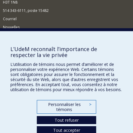
H3T 1N8
514 343-6111, poste 15482
Courriel
Nouvelles
Événements
Comment soutenir le Département?
L’UdeM reconnaît l’importance de
respecter la vie privée
BESOIN D'AIDE?
L’utilisation de témoins nous permet d’améliorer et de
Plan du site
personnaliser votre expérience Web. Certains témoins
Signaler une erreur
sont obligatoires pour assurer le fonctionnement et la
sécurité du site Web, alors que d’autres enregistrent vos
Accessibilité
préférences. En acceptant tout, vous consentez à notre
utilisation de témoins pour mieux répondre à vos besoins.
FACULTÉ DES ARTS ET DES SCIENCES
Nos départements et écoles
Personnaliser les
>
témoins
Nos centres d'études
Tout refuser
Nos programmes et cours
Tout accepter