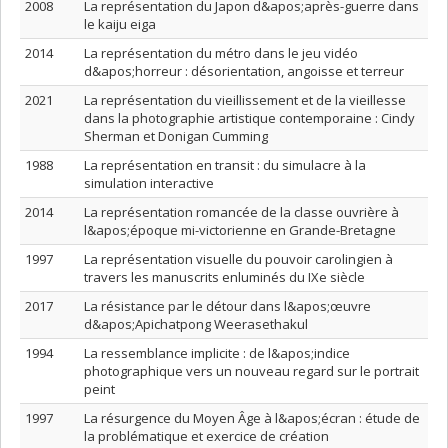
2008
La représentation du Japon d&apos;après-guerre dans
le kaiju eiga
2014
La représentation du métro dans le jeu vidéo
d&apos;horreur : désorientation, angoisse et terreur
2021
La représentation du vieillissement et de la vieillesse
dans la photographie artistique contemporaine : Cindy
Sherman et Donigan Cumming
1988
La représentation en transit : du simulacre à la
simulation interactive
2014
La représentation romancée de la classe ouvrière à
l&apos;époque mi-victorienne en Grande-Bretagne
1997
La représentation visuelle du pouvoir carolingien à
travers les manuscrits enluminés du IXe siècle
2017
La résistance par le détour dans l&apos;œuvre
d&apos;Apichatpong Weerasethakul
1994
La ressemblance implicite : de l&apos;indice
photographique vers un nouveau regard sur le portrait
peint
1997
La résurgence du Moyen Âge à l&apos;écran : étude de
la problématique et exercice de création