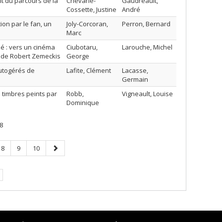
it du parcours de la
Chevarie-
Gaudreault,
Cossette, Justine
André
tion par le fan, un
Joly-Corcoran,
Perron, Bernard
Marc
é : vers un cinéma
Ciubotaru,
Larouche, Michel
) de Robert Zemeckis
George
autogérés de
Lafite, Clément
Lacasse,
Germain
s timbres peints par
Robb,
Vigneault, Louise
Dominique
8
Page
Page
Page
Page
8
9
10
suivante