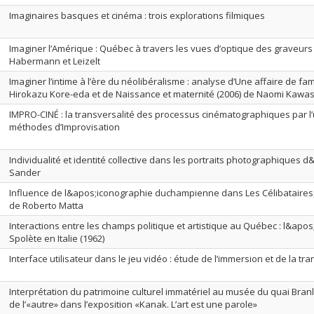
Imaginaires basques et cinéma : trois explorations filmiques
Imaginer l’Amérique : Québec à travers les vues d’optique des graveur
Habermann et Leizelt
Imaginer l’intime à l’ère du néolibéralisme : analyse d’Une affaire de fam
Hirokazu Kore-eda et de Naissance et maternité (2006) de Naomi Kawa
IMPRO-CINÉ : la transversalité des processus cinématographiques par l
méthodes d’Improvisation
Individualité et identité collective dans les portraits photographiques 
Sander
Influence de l&apos;iconographie duchampienne dans Les Célibataires, 
de Roberto Matta
Interactions entre les champs politique et artistique au Québec : l&apos
Spolète en Italie (1962)
Interface utilisateur dans le jeu vidéo : étude de l’immersion et de la t
Interprétation du patrimoine culturel immatériel au musée du quai Branly
de l’«autre» dans l’exposition «Kanak. L’art est une parole»