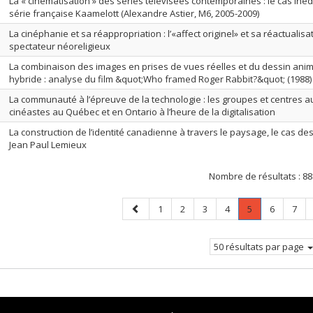
La « cinématisation » des séries télévisées contemporaines : le cas inéd
série française Kaamelott (Alexandre Astier, M6, 2005-2009)
La cinéphanie et sa réappropriation : l’«affect originel» et sa réactualisa
spectateur néoreligieux
La combinaison des images en prises de vues réelles et du dessin anim
hybride : analyse du film &quot;Who framed Roger Rabbit?&quot; (1988
La communauté à l’épreuve de la technologie : les groupes et centres 
cinéastes au Québec et en Ontario à l’heure de la digitalisation
La construction de l’identité canadienne à travers le paysage, le cas de
Jean Paul Lemieux
Nombre de résultats :
88
Page
Page
Page
Page
Page
Page
.
Page
Page
1
2
3
4
5
6
7
précédente
Page
courante.
50 résultats par page