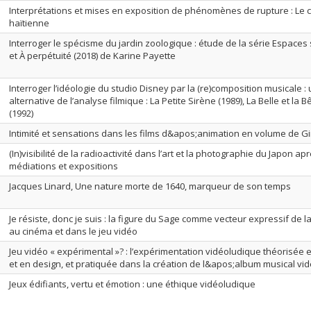
Interprétations et mises en exposition de phénomènes de rupture : Le c
haïtienne
Interroger le spécisme du jardin zoologique : étude de la série Espaces
et À perpétuité (2018) de Karine Payette
Interroger l’idéologie du studio Disney par la (re)composition musicale 
alternative de l’analyse filmique : La Petite Sirène (1989), La Belle et la B
(1992)
Intimité et sensations dans les films d&apos;animation en volume de Gi
(In)visibilité de la radioactivité dans l’art et la photographie du Japon ap
médiations et expositions
Jacques Linard, Une nature morte de 1640, marqueur de son temps
Je résiste, donc je suis : la figure du Sage comme vecteur expressif de la
au cinéma et dans le jeu vidéo
Jeu vidéo « expérimental »? : l’expérimentation vidéoludique théorisée e
et en design, et pratiquée dans la création de l&apos;album musical v
Jeux édifiants, vertu et émotion : une éthique vidéoludique