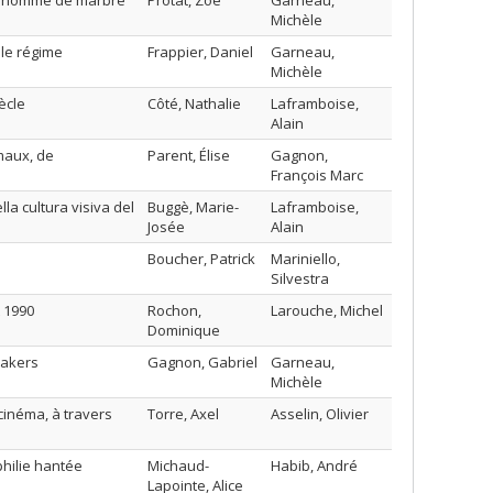
os;homme de marbre
Protat, Zoé
Garneau,
Michèle
 le régime
Frappier, Daniel
Garneau,
Michèle
ècle
Côté, Nathalie
Laframboise,
Alain
maux, de
Parent, Élise
Gagnon,
François Marc
lla cultura visiva del
Buggè, Marie-
Laframboise,
Josée
Alain
Boucher, Patrick
Mariniello,
Silvestra
 1990
Rochon,
Larouche, Michel
Dominique
eakers
Gagnon, Gabriel
Garneau,
Michèle
 cinéma, à travers
Torre, Axel
Asselin, Olivier
hilie hantée
Michaud-
Habib, André
Lapointe, Alice