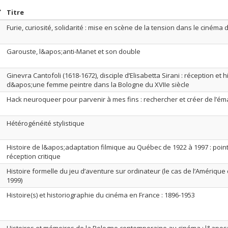
rier par date en ordre croissant
Trier par titre en ordre croissant
Titre
Furie, curiosité, solidarité : mise en scène de la tension dans le ciném
Garouste, l&apos;anti-Manet et son double
Ginevra Cantofoli (1618-1672), disciple d’Elisabetta Sirani : réception et 
d&apos;une femme peintre dans la Bologne du XVIIe siècle
Hack neuroqueer pour parvenir à mes fins : rechercher et créer de l’ém
Hétérogénéité stylistique
Histoire de l&apos;adaptation filmique au Québec de 1922 à 1997 : poin
réception critique
Histoire formelle du jeu d’aventure sur ordinateur (le cas de l’Amérique
1999)
Histoire(s) et historiographie du cinéma en France : 1896-1953