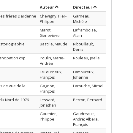
Trier par auteur en ordre croissant
par contributeur en
Auteur
Directeur
a des frères Dardenne
Chevigny, Pier-
Garneau,
Philippe
Michèle
Marot,
Laframboise,
Geneviève
Alain
historiographie
Bastille, Maude
Ribouillault,
Denis
ancipation crip
Poulin, Marie-
Rouleau, Joëlle
Andrée
LeTourneux,
Lamoureux,
François
Johanne
ts de vue de la
Gagnon,
Larouche, Michel
François
 du Nord de 1976-
Lessard,
Perron, Bernard
Jonathan
Gauthier,
Gaudreault,
Philippe
André; Albera,
François