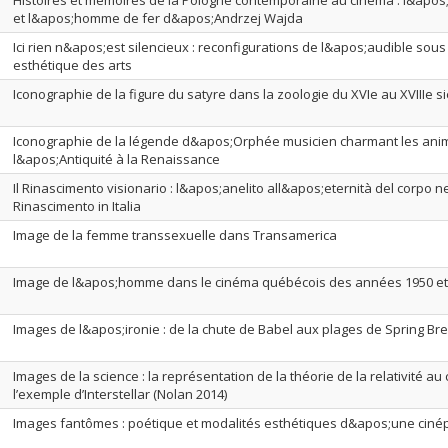
Histoires et mémoires de la Pologne contemporaine au cinéma : l&ap
et l&apos;homme de fer d&apos;Andrzej Wajda
Ici rien n&apos;est silencieux : reconfigurations de l&apos;audible sous
esthétique des arts
Iconographie de la figure du satyre dans la zoologie du XVIe au XVIIIe si
Iconographie de la légende d&apos;Orphée musicien charmant les ani
l&apos;Antiquité à la Renaissance
Il Rinascimento visionario : l&apos;anelito all&apos;eternità del corpo ne
Rinascimento in Italia
Image de la femme transsexuelle dans Transamerica
Image de l&apos;homme dans le cinéma québécois des années 1950 et
Images de l&apos;ironie : de la chute de Babel aux plages de Spring Br
Images de la science : la représentation de la théorie de la relativité au
l’exemple d’Interstellar (Nolan 2014)
Images fantômes : poétique et modalités esthétiques d&apos;une cinép