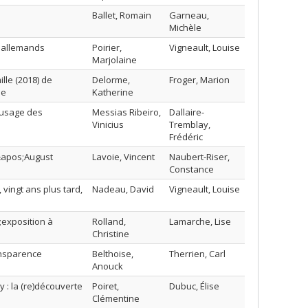
Ballet, Romain
Garneau,
Michèle
s allemands
Poirier,
Vigneault, Louise
Marjolaine
ille (2018) de
Delorme,
Froger, Marion
se
Katherine
’usage des
Messias Ribeiro,
Dallaire-
Vinicius
Tremblay,
Frédéric
d&apos;August
Lavoie, Vincent
Naubert-Riser,
Constance
vingt ans plus tard,
Nadeau, David
Vigneault, Louise
;exposition à
Rolland,
Lamarche, Lise
Christine
ransparence
Belthoise,
Therrien, Carl
Anouck
 : la (re)découverte
Poiret,
Dubuc, Élise
Clémentine