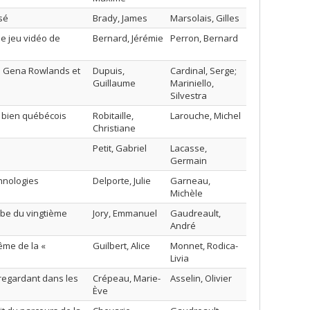
sé
Brady, James
Marsolais, Gilles
e jeu vidéo de
Bernard, Jérémie
Perron, Bernard
 de Gena Rowlands et
Dupuis,
Cardinal, Serge;
Guillaume
Mariniello,
Silvestra
n bien québécois
Robitaille,
Larouche, Michel
Christiane
Petit, Gabriel
Lacasse,
Germain
chnologies
Delporte, Julie
Garneau,
Michèle
ube du vingtième
Jory, Emmanuel
Gaudreault,
André
rême de la «
Guilbert, Alice
Monnet, Rodica-
Livia
-regardant dans les
Crépeau, Marie-
Asselin, Olivier
Ève