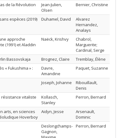
as de la Révolution
Jean-Julien,
Bernier, Christine
Olsen
 sans espèces (2019)
Duhamel, David
Alvarez
Hernandez,
Analays
: une approche
Naëck, Krishvy
Chabrol,
ête (1991) et Aladdin
Marguerite;
Cardinal, Serge
rlin Bassovskaja
Brognez, Claire
Tremblay, Élène
rès « Fukushima » :
Davre,
Paquet, Suzanne
Amandine
Joseph, Johanne
Ribouillault,
Denis
 résistance vitaliste
Kollasch,
Perron, Bernard
Stanley
n arts, en sciences
Aidyn, Jesse
Arsenault,
idéoludique Hoverboy
Dominic
Deslongchamps-
Perron, Bernard
Gagnon,
Maxime