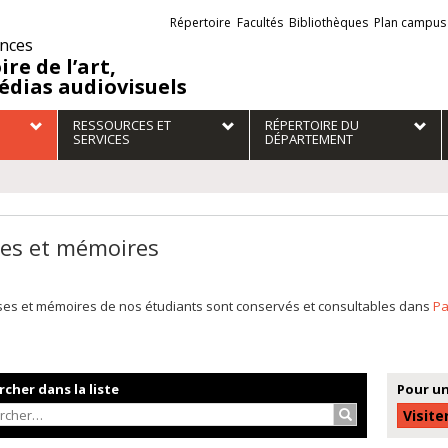
Liens
Répertoire
Facultés
Bibliothèques
Plan campus
externes
ences
ire de l’art,
édias audiovisuels
RESSOURCES ET
RÉPERTOIRE DU
SERVICES
DÉPARTEMENT
es et mémoires
ses et mémoires de nos étudiants sont conservés et consultables dans
P
cher dans la liste
Pour un
Rechercher…
Visite