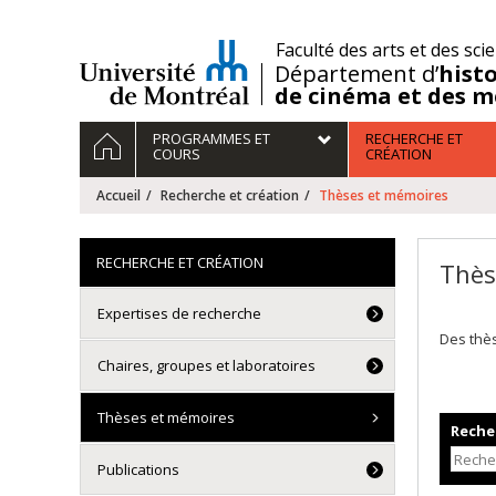
Passer
au
/
Faculté des arts et des sci
contenu
Département d’
histo
de cinéma et des m
Navigation
ACCUEIL
PROGRAMMES ET
RECHERCHE ET
principale
COURS
CRÉATION
Accueil
Recherche et création
Thèses et mémoires
RECHERCHE ET CRÉATION
Thès
Expertises de recherche
Des thè
Chaires, groupes et laboratoires
Thèses et mémoires
Recher
Publications