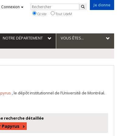
Je donne
Rechercher
Connexion
Rechercher
Ce site
Tout UdeM
NOTRE DÉPARTEMENT
VOUS ÊTES...
apyrus
, le dépôt institutionnel de l’Université de Montréal.
e recherche détaillée
r Papyrus