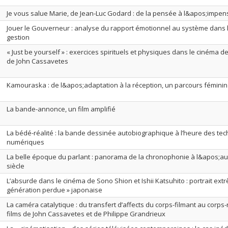
Je vous salue Marie, de Jean-Luc Godard : de la pensée à l&apos;impen
Jouer le Gouverneur : analyse du rapport émotionnel au système dans l
gestion
« Just be yourself » : exercices spirituels et physiques dans le cinéma
de John Cassavetes
Kamouraska : de l&apos;adaptation à la réception, un parcours fémini
La bande-annonce, un film amplifié
La bédé-réalité : la bande dessinée autobiographique à l’heure des te
numériques
La belle époque du parlant : panorama de la chronophonie à l&apos;a
siècle
L’absurde dans le cinéma de Sono Shion et Ishii Katsuhito : portrait ext
génération perdue » japonaise
La caméra catalytique : du transfert d’affects du corps-filmant au corps
films de John Cassavetes et de Philippe Grandrieux