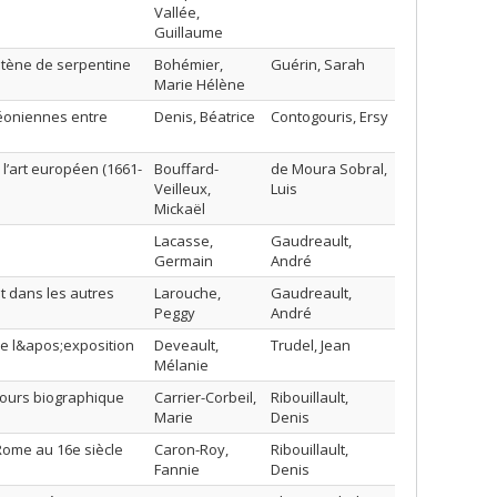
Vallée,
Guillaume
Patène de serpentine
Bohémier,
Guérin, Sarah
Marie Hélène
léoniennes entre
Denis, Béatrice
Contogouris, Ersy
 l’art européen (1661-
Bouffard-
de Moura Sobral,
Veilleux,
Luis
Mickaël
Lacasse,
Gaudreault,
Germain
André
t dans les autres
Larouche,
Gaudreault,
Peggy
André
de l&apos;exposition
Deveault,
Trudel, Jean
Mélanie
cours biographique
Carrier-Corbeil,
Ribouillault,
Marie
Denis
 Rome au 16e siècle
Caron-Roy,
Ribouillault,
Fannie
Denis