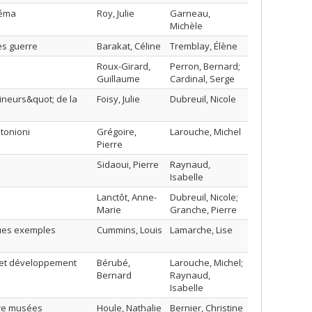
néma
Roy, Julie
Garneau,
Michèle
rès guerre
Barakat, Céline
Tremblay, Élène
Roux-Girard,
Perron, Bernard;
Guillaume
Cardinal, Serge
ineurs&quot; de la
Foisy, Julie
Dubreuil, Nicole
tonioni
Grégoire,
Larouche, Michel
Pierre
Sidaoui, Pierre
Raynaud,
Isabelle
Lanctôt, Anne-
Dubreuil, Nicole;
Marie
Granche, Pierre
lques exemples
Cummins, Louis
Lamarche, Lise
o et développement
Bérubé,
Larouche, Michel;
Bernard
Raynaud,
Isabelle
tre musées
Houle, Nathalie
Bernier, Christine