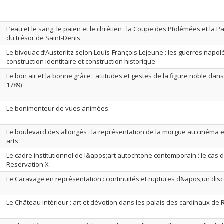
L’eau et le sang, le païen et le chrétien : la Coupe des Ptolémées et la 
du trésor de Saint-Denis
Le bivouac d’Austerlitz selon Louis-François Lejeune : les guerres napo
construction identitaire et construction historique
Le bon air et la bonne grâce : attitudes et gestes de la figure noble dans
1789)
Le bonimenteur de vues animées
Le boulevard des allongés : la représentation de la morgue au cinéma e
arts
Le cadre institutionnel de l&apos;art autochtone contemporain : le cas 
Reservation X
Le Caravage en représentation : continuités et ruptures d&apos;un dis
Le Château intérieur : art et dévotion dans les palais des cardinaux de