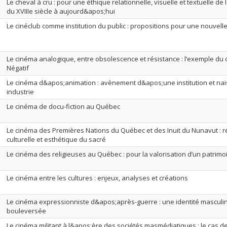
Le cheval à cru : pour une éthique relationnelle, visuelle et textuelle de
du XVIIIe siècle à aujourd&apos;hui
Le cinéclub comme institution du public : propositions pour une nouvelle
Le cinéma analogique, entre obsolescence et résistance : l’exemple du c
Négatif
Le cinéma d&apos;animation : avènement d&apos;une institution et n
industrie
Le cinéma de docu-fiction au Québec
Le cinéma des Premières Nations du Québec et des Inuit du Nunavut : r
culturelle et esthétique du sacré
Le cinéma des religieuses au Québec : pour la valorisation d’un patrimo
Le cinéma entre les cultures : enjeux, analyses et créations
Le cinéma expressionniste d&apos;après-guerre : une identité mascul
bouleversée
Le cinéma militant à l&apos;ère des sociétés masmédiatiques : le cas d