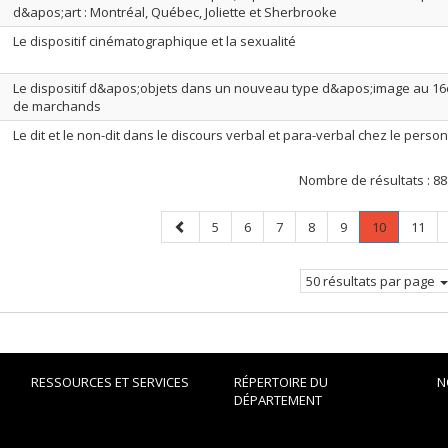
d&apos;art : Montréal, Québec, Joliette et Sherbrooke
Le dispositif cinématographique et la sexualité
Le dispositif d&apos;objets dans un nouveau type d&apos;image au 16e s
de marchands
Le dit et le non-dit dans le discours verbal et para-verbal chez le per
Nombre de résultats :
88
Page
Page
Page
Page
Page
Page
Page
.
Page
5
6
7
8
9
10
11
précédente
Page
courante.
50 résultats par page
RESSOURCES ET SERVICES
RÉPERTOIRE DU
N
DÉPARTEMENT