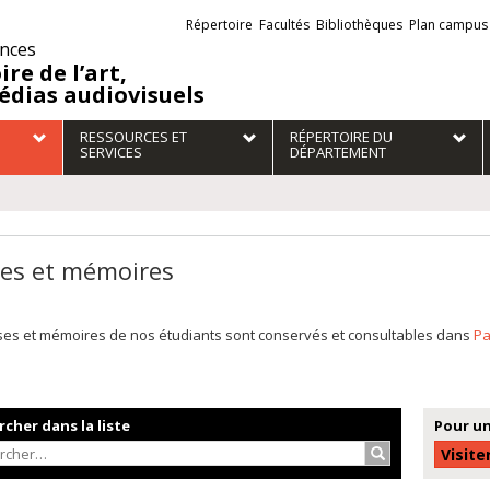
Liens
Répertoire
Facultés
Bibliothèques
Plan campus
externes
ences
ire de l’art,
édias audiovisuels
RESSOURCES ET
RÉPERTOIRE DU
SERVICES
DÉPARTEMENT
es et mémoires
ses et mémoires de nos étudiants sont conservés et consultables dans
P
cher dans la liste
Pour un
Rechercher…
Visite