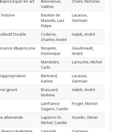
 l&apos;équin en art
Bienvenue,
Chare, Nicholas
Valérie
 histoire
Bacelar de
Lacasse,
Macedo, Luiz
Germain
Felipe
ollectif Double
Coderre,
Habib, André
Charles-André
aissance d&apos;une
Noujeim,
Gaudreault,
Dominique
André
Mandolini,
Larouche, Michel
Carlo
éappropriation
Bertrand,
Lacasse,
Karine
Germain
ine ignoré
Brassard,
Habib, André
Noémie
Lanfranco-
Froger, Marion
Sagaris, Camilo
ine allemande
Lapierre-St-
Asselin, Olivier
Michel, Camille
e l&apos;Argentine
Laprade,
Garneau,