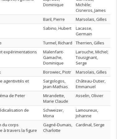
Dominique
Michèle;
Cisneros, James
Baril, Pierre
Marsolais, Gilles
Sabino, Hubert
Lacasse,
Germain
e
Turmel, Richard
Therrien, Gilles
 et expérimentations
Malenfant-
Larouche, Michel;
Gamache,
Tousignant,
Dominique
Serge
k
Borowiec, Piotr
Marsolais, Gilles
e agentivités et
Sargologos,
Château-Dutier,
Jean-Mathias
Emmanuel
inéma de Peter
Mirandette,
Asselin, Olivier
Marie Claude
́dicalisation de
Schweizer,
Lamoureux,
Mona
Johanne
n du corps
Gagné-Dumais,
Cardinal, Serge
 à travers la figure
Charlotte