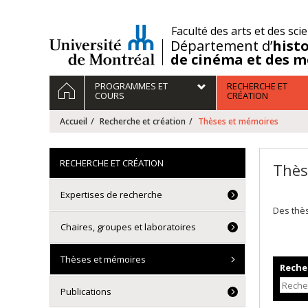
Passer
au
/
Faculté des arts et des sci
contenu
Département d’
histo
de cinéma et des m
Navigation
ACCUEIL
PROGRAMMES ET
RECHERCHE ET
principale
COURS
CRÉATION
Accueil
Recherche et création
Thèses et mémoires
RECHERCHE ET CRÉATION
Thès
Expertises de recherche
Des thè
Chaires, groupes et laboratoires
Thèses et mémoires
Recher
Publications