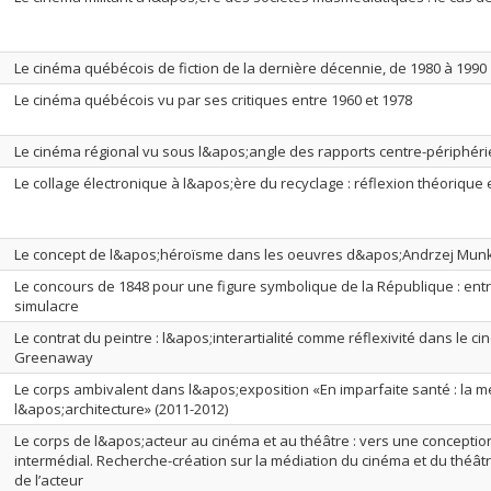
Le cinéma québécois de fiction de la dernière décennie, de 1980 à 1990
Le cinéma québécois vu par ses critiques entre 1960 et 1978
Le cinéma régional vu sous l&apos;angle des rapports centre-périphéri
Le collage électronique à l&apos;ère du recyclage : réflexion théorique
Le concept de l&apos;héroïsme dans les oeuvres d&apos;Andrzej Mun
Le concours de 1848 pour une figure symbolique de la République : entr
simulacre
Le contrat du peintre : l&apos;interartialité comme réflexivité dans le c
Greenaway
Le corps ambivalent dans l&apos;exposition «En imparfaite santé : la me
l&apos;architecture» (2011-2012)
Le corps de l&apos;acteur au cinéma et au théâtre : vers une conceptio
intermédial. Recherche-création sur la médiation du cinéma et du théâtre
de l’acteur