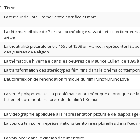
rier par date en ordre croissant
Trier par titre en ordre croissant
Titre
La terreur de Fatal Frame : entre sacrifice et mort
La tête marseillaise de Peiresc : archéologie savante et collectionneurs
siècle
La théatralité picturale entre 1559 et 1598 en France : représenter l&ap
des guerres de Religion
La thématique hivernale dans les oeuvres de Maurice Cullen, de 1896 à
La transformation des stéréotypes féminins dans le cinéma contempor
L’autoréflexion de l’énonciation filmique du film Punch-Drunk Love
La vérité polyphonique : la problématisation théorique et pratique de l
fiction et documentaire, précédé du film YT Remix
La vidéographie appliquée à la représentation picturale de l&apos;âge
La voix du territoire : représentations territoriales plurielles dans l’œ
La voix-over dans le cinéma documentaire