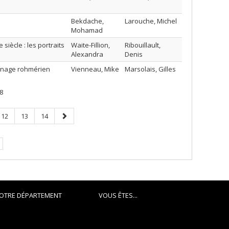
Bekdache,
Larouche, Michel
Mohamad
iècle : les portraits
Waite-Fillion,
Ribouillault,
Alexandra
Denis
sonnage rohmérien
Vienneau, Mike
Marsolais, Gilles
8
Page
Page
Page
Page
12
13
14
suivante
OTRE DÉPARTEMENT
VOUS ÊTES...