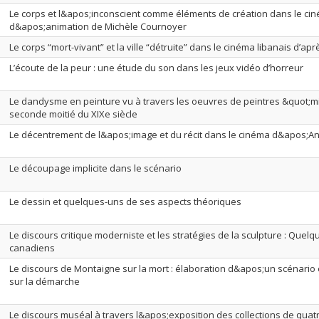
Le corps et l&apos;inconscient comme éléments de création dans le ci
d&apos;animation de Michèle Cournoyer
Le corps “mort-vivant” et la ville “détruite” dans le cinéma libanais d’ap
L’écoute de la peur : une étude du son dans les jeux vidéo d’horreur
Le dandysme en peinture vu à travers les oeuvres de peintres &quot;m
seconde moitié du XIXe siècle
Le décentrement de l&apos;image et du récit dans le cinéma d&apos;An
Le découpage implicite dans le scénario
Le dessin et quelques-uns de ses aspects théoriques
Le discours critique moderniste et les stratégies de la sculpture : Que
canadiens
Le discours de Montaigne sur la mort : élaboration d&apos;un scénari
sur la démarche
Le discours muséal à travers l&apos;exposition des collections de qua