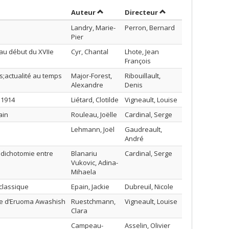
Trier par auteur en ordre croissant
par contributeur en
Auteur
Directeur
Landry, Marie-
Perron, Bernard
Pier
 au début du XVIIe
Cyr, Chantal
Lhote, Jean
François
os;actualité au temps
Major-Forest,
Ribouillault,
Alexandre
Denis
 1914
Liétard, Clotilde
Vigneault, Louise
ain
Rouleau, Joëlle
Cardinal, Serge
Lehmann, Joël
Gaudreault,
André
a dichotomie entre
Blanariu
Cardinal, Serge
Vukovic, Adina-
Mihaela
 classique
Epain, Jackie
Dubreuil, Nicole
uvre d’Eruoma Awashish
Ruestchmann,
Vigneault, Louise
Clara
Campeau-
Asselin, Olivier