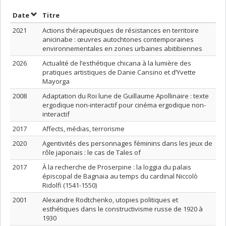
Trier par date en ordre croissant
Trier par titre en ordre croissant
Date
Titre
2021
Actions thérapeutiques de résistances en territoire
anicinabe : œuvres autochtones contemporaines
environnementales en zones urbaines abitibiennes
2026
Actualité de l’esthétique chicana à la lumière des
pratiques artistiques de Danie Cansino et d’Yvette
Mayorga
2008
Adaptation du Roi lune de Guillaume Apollinaire : texte
ergodique non-interactif pour cinéma ergodique non-
interactif
2017
Affects, médias, terrorisme
2020
Agentivités des personnages féminins dans les jeux de
rôle japonais : le cas de Tales of
2017
À la recherche de Proserpine : la loggia du palais
épiscopal de Bagnaia au temps du cardinal Niccolò
Ridolfi (1541-1550)
2001
Alexandre Rodtchenko, utopies politiques et
esthétiques dans le constructivisme russe de 1920 à
1930