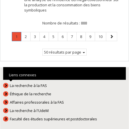
la production et la consommation des biens
symboliques
Nombre de résultats :
888
Page
.
Page
Page
Page
Page
Page
Page
Page
Page
Page
Page
1
2
3
4
5
6
7
8
9
10
Page
suivante
courante.
50 résultats par page
Liens connexes
La recherche à la FAS
Éthique de la recherche
Affaires professorales à la FAS
La recherche à l'UdeM
Faculté des études supérieures et postdoctorales