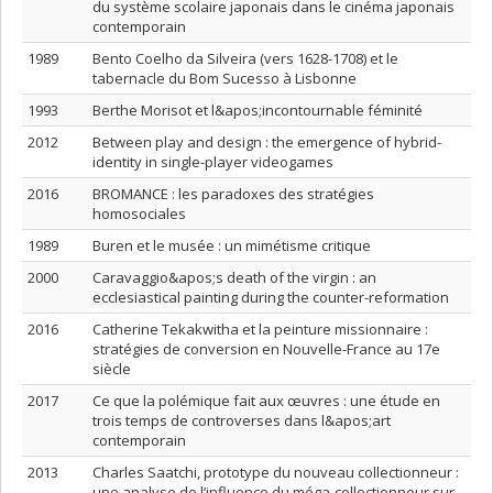
du système scolaire japonais dans le cinéma japonais
contemporain
1989
Bento Coelho da Silveira (vers 1628-1708) et le
tabernacle du Bom Sucesso à Lisbonne
1993
Berthe Morisot et l&apos;incontournable féminité
2012
Between play and design : the emergence of hybrid-
identity in single-player videogames
2016
BROMANCE : les paradoxes des stratégies
homosociales
1989
Buren et le musée : un mimétisme critique
2000
Caravaggio&apos;s death of the virgin : an
ecclesiastical painting during the counter-reformation
2016
Catherine Tekakwitha et la peinture missionnaire :
stratégies de conversion en Nouvelle-France au 17e
siècle
2017
Ce que la polémique fait aux œuvres : une étude en
trois temps de controverses dans l&apos;art
contemporain
2013
Charles Saatchi, prototype du nouveau collectionneur :
une analyse de l’influence du méga-collectionneur sur