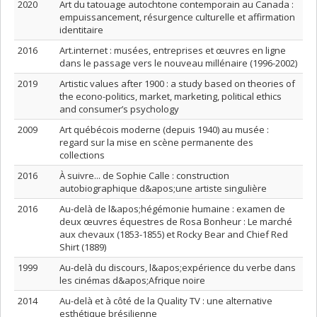
2020
Art du tatouage autochtone contemporain au Canada :
empuissancement, résurgence culturelle et affirmation
identitaire
2016
Art.internet : musées, entreprises et œuvres en ligne
dans le passage vers le nouveau millénaire (1996-2002)
2019
Artistic values after 1900 : a study based on theories of
the econo-politics, market, marketing, political ethics
and consumer’s psychology
2009
Art québécois moderne (depuis 1940) au musée :
regard sur la mise en scène permanente des
collections
2016
À suivre... de Sophie Calle : construction
autobiographique d&apos;une artiste singulière
2016
Au-delà de l&apos;hégémonie humaine : examen de
deux œuvres équestres de Rosa Bonheur : Le marché
aux chevaux (1853-1855) et Rocky Bear and Chief Red
Shirt (1889)
1999
Au-delà du discours, l&apos;expérience du verbe dans
les cinémas d&apos;Afrique noire
2014
Au-delà et à côté de la Quality TV : une alternative
esthétique brésilienne