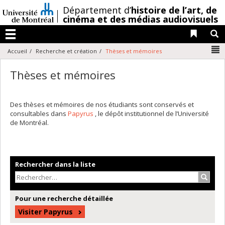
Passer
/
Département d’
histoire de l’art,
de
au
cinéma et des médias audiovisuels
contenu
Liens 
R
Menu
N
Accueil
Recherche et création
Thèses et mémoires
Thèses et mémoires
Des thèses et mémoires de nos étudiants sont conservés et
consultables dans
Papyrus
, le dépôt institutionnel de l’Université
de Montréal.
Rechercher dans la liste
Recher
Pour une recherche détaillée
Visiter Papyrus