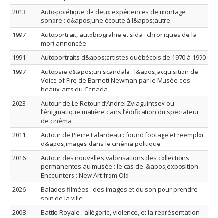
2013
Auto-poïétique de deux expériences de montage
sonore : d&apos;une écoute à l&apos;autre
1997
Autoportrait, autobiograhie et sida : chroniques de la
mort annoncée
1991
Autoportraits d&apos;artistes québécois de 1970 à 1990
1997
Autopsie d&apos;un scandale : l&apos;acquisition de
Voice of Fire de Barnett Newman par le Musée des
beaux-arts du Canada
2023
Autour de Le Retour d’Andrei Zviaguintsev ou
l’énigmatique matière dans l’édification du spectateur
de cinéma
2011
Autour de Pierre Falardeau : found footage et réemploi
d&apos;images dans le cinéma politique
2016
Autour des nouvelles valorisations des collections
permanentes au musée : le cas de l&apos;exposition
Encounters : New Art from Old
2026
Balades filmées : des images et du son pour prendre
soin de la ville
2008
Battle Royale : allégorie, violence, et la représentation