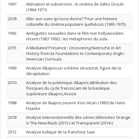
1997
Aliénation et subversion : le cinéma de Gilles Groulx
(1964-1971)
2018
Aller aux vues qu’ossa donne? Pour une histoire
culturelle du cinéma populaire québécois (1965-1975)
1993
Ambiguïtés sexuelles dans le film noir hollywoodien
récent (1987-1992) : les métaphores du sida
2015
A Mediated Presence : Uncovering Nietzsche in Art
History from its Foundations to Contemporary Anglo-
American Curricula
1999
Analyse d&apos;un schème structural, figure de la
décapitation
2010
Analyse de la polémique d&apos;attribution des
fresques du cycle franciscain de la basilique
supérieure d&apos;Assise
1998
Analyse de l&apos;oeuvre Voici Alcan (1983) de Hans
Haacke
2018
Analyse intersectionnelle des séries télévisées Orange
is The New Black (2013-) et Transparent (2014-)
2012
Analyse ludique de la franchise Saw