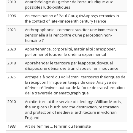
2019
Anarchéologie du glitche : de l’erreur ludique aux
possibles ludo-politiques
1996
An examination of Paul Gauguin&apos;s ceramics in
the context of late-nineteenth century France
2023
Anthropophonie : comment susciter une immersion
sensorielle à la rencontre d’une perception non-
humaine ?
2020
Appartenance, corporalité, matérialité : m’exposer,
performer et toucher le cinéma expérimental
2018
Appréhender le territoire par l&apos;audiovisuel :
d&apos;une démarche à un dispositif en mouvance
2025
Archipels à bord du Voiliécran : territoires théoriques de
la réception filmique en temps de crise. Analyse de
dérives réflexives autour de la force de transformation
de la traversée cinématographique
2010
Architecture at the service of ideology : William Morris,
the Anglican Church and the destruction, restoration
and protection of medieval architecture in victorian
England
1983
Art de femme ... féminin ou féministe