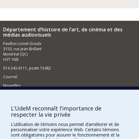
Département d’histoire de l’art, de cinéma et des
médias audiovisuels
Pavillon Lionel-Groulx
3150, rue Jean-Brillant
Montréal (QC)
H3T 1N8
514 343-6111, poste 15482
Courriel
Nouvelles
Événements
Comment soutenir le Département?
L’UdeM reconnaît l’importance de
respecter la vie privée
BESOIN D'AIDE?
L’utilisation de témoins nous permet d’améliorer et de
Plan du site
personnaliser votre expérience Web. Certains témoins
Signaler une erreur
sont obligatoires pour assurer le fonctionnement et la