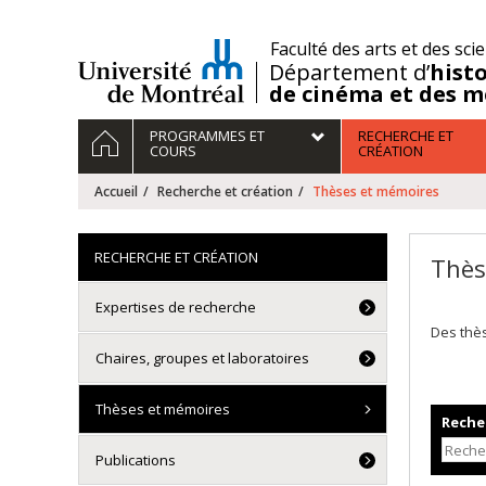
Passer
au
/
Faculté des arts et des sci
contenu
Département d’
histo
de cinéma et des m
Navigation
ACCUEIL
PROGRAMMES ET
RECHERCHE ET
principale
COURS
CRÉATION
Accueil
Recherche et création
Thèses et mémoires
RECHERCHE ET CRÉATION
Thès
Expertises de recherche
Des thè
Chaires, groupes et laboratoires
Thèses et mémoires
Recher
Publications