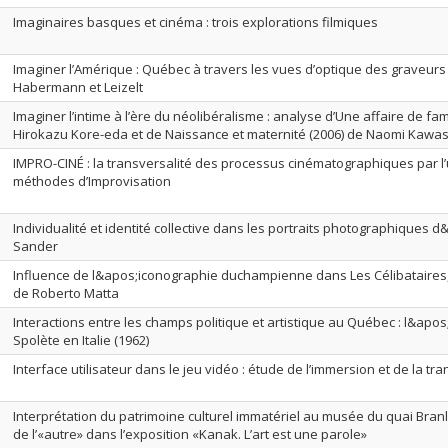
Imaginaires basques et cinéma : trois explorations filmiques
Imaginer l’Amérique : Québec à travers les vues d’optique des graveur
Habermann et Leizelt
Imaginer l’intime à l’ère du néolibéralisme : analyse d’Une affaire de fam
Hirokazu Kore-eda et de Naissance et maternité (2006) de Naomi Kawa
IMPRO-CINÉ : la transversalité des processus cinématographiques par l
méthodes d’Improvisation
Individualité et identité collective dans les portraits photographiques 
Sander
Influence de l&apos;iconographie duchampienne dans Les Célibataires, 
de Roberto Matta
Interactions entre les champs politique et artistique au Québec : l&apos
Spolète en Italie (1962)
Interface utilisateur dans le jeu vidéo : étude de l’immersion et de la t
Interprétation du patrimoine culturel immatériel au musée du quai Branly
de l’«autre» dans l’exposition «Kanak. L’art est une parole»