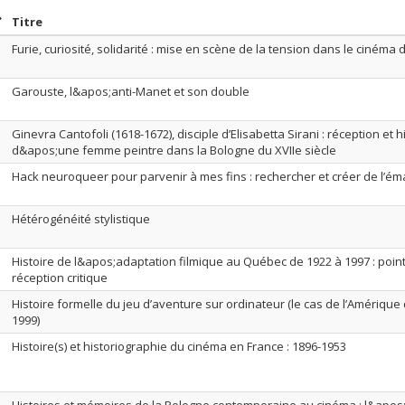
rier par date en ordre croissant
Trier par titre en ordre croissant
Titre
Furie, curiosité, solidarité : mise en scène de la tension dans le ciném
Garouste, l&apos;anti-Manet et son double
Ginevra Cantofoli (1618-1672), disciple d’Elisabetta Sirani : réception et 
d&apos;une femme peintre dans la Bologne du XVIIe siècle
Hack neuroqueer pour parvenir à mes fins : rechercher et créer de l’ém
Hétérogénéité stylistique
Histoire de l&apos;adaptation filmique au Québec de 1922 à 1997 : poin
réception critique
Histoire formelle du jeu d’aventure sur ordinateur (le cas de l’Amérique
1999)
Histoire(s) et historiographie du cinéma en France : 1896-1953