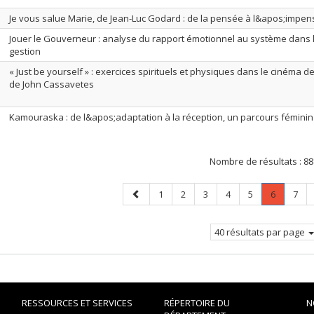
Je vous salue Marie, de Jean-Luc Godard : de la pensée à l&apos;impen
Jouer le Gouverneur : analyse du rapport émotionnel au système dans l
gestion
« Just be yourself » : exercices spirituels et physiques dans le cinéma
de John Cassavetes
Kamouraska : de l&apos;adaptation à la réception, un parcours fémini
Nombre de résultats :
88
Page
Page
Page
Page
Page
Page
Page
.
Page
1
2
3
4
5
6
7
précédente
Page
courante
40 résultats par page
RESSOURCES ET SERVICES
RÉPERTOIRE DU
N