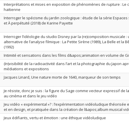
Interprétations et mises en exposition de phénomènes de rupture : Le c
haïtienne
Interroger le spécisme du jardin zoologique : étude de la série Espaces
et À perpétuité (2018) de Karine Payette
Interroger l’idéologie du studio Disney par la (re)composition musicale 
alternative de l’analyse filmique : La Petite Sirène (1989), La Belle et la B
(1992)
Intimité et sensations dans les films d&apos;animation en volume de Gi
(In)visibilité de la radioactivité dans l’art et la photographie du Japon ap
médiations et expositions
Jacques Linard, Une nature morte de 1640, marqueur de son temps
Je résiste, donc je suis : la figure du Sage comme vecteur expressif de la
au cinéma et dans le jeu vidéo
Jeu vidéo « expérimental »? : l’expérimentation vidéoludique théorisée e
et en design, et pratiquée dans la création de l&apos;album musical v
Jeux édifiants, vertu et émotion : une éthique vidéoludique