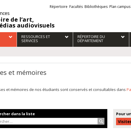
Liens
Répertoire
Facultés
Bibliothèques
Plan campus
externes
ences
ire de l’art,
édias audiovisuels
RESSOURCES ET
RÉPERTOIRE DU
SERVICES
DÉPARTEMENT
es et mémoires
ses et mémoires de nos étudiants sont conservés et consultables dans
P
cher dans la liste
Pour un
Rechercher…
Visite