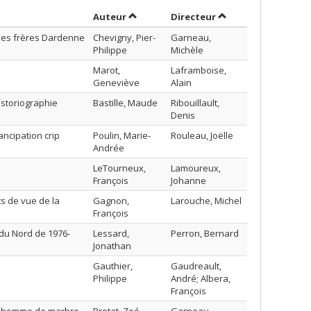
Trier par auteur en ordre croissant
par contributeur en
Auteur
Directeur
a des frères Dardenne
Chevigny, Pier-
Garneau,
Philippe
Michèle
Marot,
Laframboise,
Geneviève
Alain
historiographie
Bastille, Maude
Ribouillault,
Denis
ancipation crip
Poulin, Marie-
Rouleau, Joëlle
Andrée
LeTourneux,
Lamoureux,
François
Johanne
ts de vue de la
Gagnon,
Larouche, Michel
François
 du Nord de 1976-
Lessard,
Perron, Bernard
Jonathan
Gauthier,
Gaudreault,
Philippe
André; Albera,
François