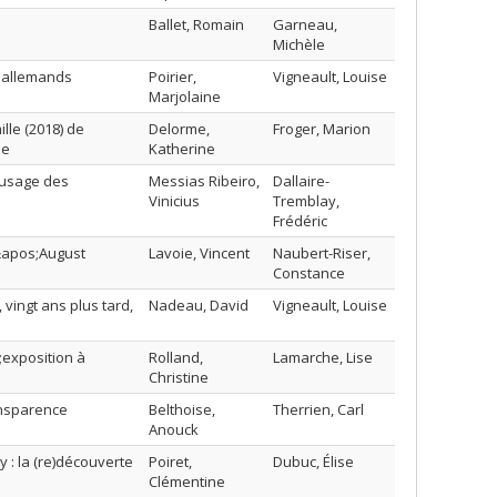
Ballet, Romain
Garneau,
Michèle
s allemands
Poirier,
Vigneault, Louise
Marjolaine
ille (2018) de
Delorme,
Froger, Marion
se
Katherine
’usage des
Messias Ribeiro,
Dallaire-
Vinicius
Tremblay,
Frédéric
d&apos;August
Lavoie, Vincent
Naubert-Riser,
Constance
vingt ans plus tard,
Nadeau, David
Vigneault, Louise
;exposition à
Rolland,
Lamarche, Lise
Christine
ransparence
Belthoise,
Therrien, Carl
Anouck
 : la (re)découverte
Poiret,
Dubuc, Élise
Clémentine