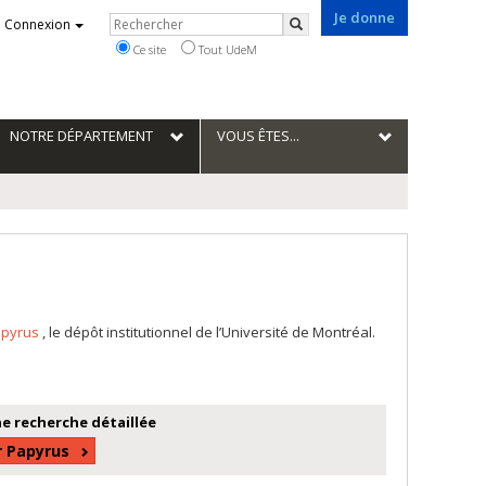
Je donne
Rechercher
Connexion
Rechercher
Ce site
Tout UdeM
NOTRE DÉPARTEMENT
VOUS ÊTES...
apyrus
, le dépôt institutionnel de l’Université de Montréal.
e recherche détaillée
r Papyrus