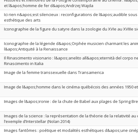
Histoires et mémoires de la Pologne contemporaine au cinéma : l&ap
et l&apos;homme de fer d&apos;Andrzej Wajda
Ici rien n&apos;est silencieux : reconfigurations de l&apos;audible sous
esthétique des arts
Iconographie de la figure du satyre dans la zoologie du XVIe au XVIIIe si
Iconographie de la légende d&apos;Orphée musicien charmant les ani
l&apos;Antiquité à la Renaissance
Il Rinascimento visionario : l&apos;anelito all&apos;eternità del corpo ne
Rinascimento in Italia
Image de la femme transsexuelle dans Transamerica
Image de l&apos;homme dans le cinéma québécois des années 1950 et
Images de l&apos;ironie : de la chute de Babel aux plages de Spring Br
Images de la science : la représentation de la théorie de la relativité au
l’exemple d’Interstellar (Nolan 2014)
Images fantômes : poétique et modalités esthétiques d&apos;une cinép