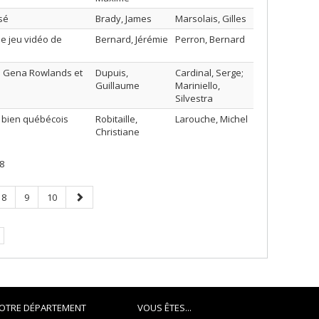
sé
Brady, James
Marsolais, Gilles
e jeu vidéo de
Bernard, Jérémie
Perron, Bernard
 de Gena Rowlands et
Dupuis,
Cardinal, Serge;
Guillaume
Mariniello,
Silvestra
n bien québécois
Robitaille,
Larouche, Michel
Christiane
8
Page
Page
Page
Page
8
9
10
suivante
.
OTRE DÉPARTEMENT
VOUS ÊTES...