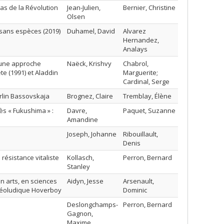
as de la Révolution
Jean-Julien,
Bernier, Christine
Olsen
 sans espèces (2019)
Duhamel, David
Alvarez
Hernandez,
Analays
: une approche
Naëck, Krishvy
Chabrol,
ête (1991) et Aladdin
Marguerite;
Cardinal, Serge
rlin Bassovskaja
Brognez, Claire
Tremblay, Élène
rès « Fukushima » :
Davre,
Paquet, Suzanne
Amandine
Joseph, Johanne
Ribouillault,
Denis
 résistance vitaliste
Kollasch,
Perron, Bernard
Stanley
n arts, en sciences
Aidyn, Jesse
Arsenault,
idéoludique Hoverboy
Dominic
Deslongchamps-
Perron, Bernard
Gagnon,
Maxime