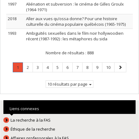
1997
Aliénation et subversion : le cinéma de Gilles Groulx
(1964-1971)
2018
Aller aux vues qu’ossa donne? Pour une histoire
culturelle du cinéma populaire québécois (1965-1975)
1993
Ambiguïtés sexuelles dans le film noir hollywoodien
récent (1987-1992) : les métaphores du sida
Nombre de résultats :
888
Page
.
Page
Page
Page
Page
Page
Page
Page
Page
Page
Page
1
2
3
4
5
6
7
8
9
10
Page
suivante
courante.
10 résultats par page
Liens connexes
La recherche à la FAS
Éthique de la recherche
Affaires professorales à la FAS