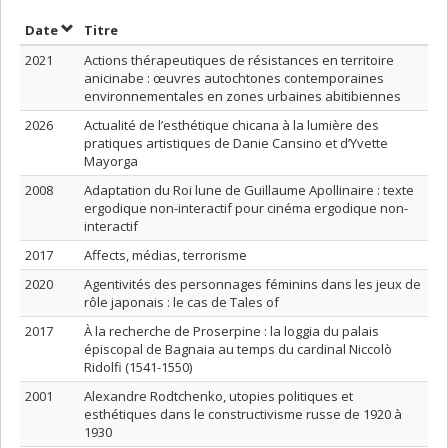
Trier par date en ordre croissant
Trier par titre en ordre croissant
Date
Titre
2021
Actions thérapeutiques de résistances en territoire
anicinabe : œuvres autochtones contemporaines
environnementales en zones urbaines abitibiennes
2026
Actualité de l’esthétique chicana à la lumière des
pratiques artistiques de Danie Cansino et d’Yvette
Mayorga
2008
Adaptation du Roi lune de Guillaume Apollinaire : texte
ergodique non-interactif pour cinéma ergodique non-
interactif
2017
Affects, médias, terrorisme
2020
Agentivités des personnages féminins dans les jeux de
rôle japonais : le cas de Tales of
2017
À la recherche de Proserpine : la loggia du palais
épiscopal de Bagnaia au temps du cardinal Niccolò
Ridolfi (1541-1550)
2001
Alexandre Rodtchenko, utopies politiques et
esthétiques dans le constructivisme russe de 1920 à
1930