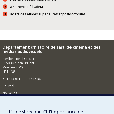
La recherche à l'UdeM
Faculté des études supérieures et postdoctorales
Département d’histoire de l’art, de cinéma et des
médias audiovisuels
Pavillon Lionel-Groulx
3150, rue Jean-Brillant
Montréal (QC)
H3T 1N8
514 343-6111, poste 15482
Courriel
Nouvelles
Événements
Comment soutenir le Département?
L’UdeM reconnaît l’importance de