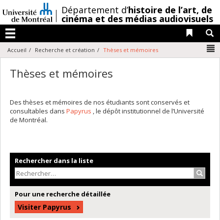
Passer
/
Département d’
histoire de l’art,
de
au
cinéma et des médias audiovisuels
contenu
Liens 
R
Menu
N
Accueil
Recherche et création
Thèses et mémoires
Thèses et mémoires
Des thèses et mémoires de nos étudiants sont conservés et
consultables dans
Papyrus
, le dépôt institutionnel de l’Université
de Montréal.
Rechercher dans la liste
Recher
Pour une recherche détaillée
Visiter Papyrus