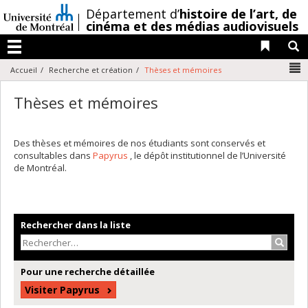
Passer
/
Département d’
histoire de l’art,
de
au
cinéma et des médias audiovisuels
contenu
Liens 
R
Menu
N
Accueil
Recherche et création
Thèses et mémoires
Thèses et mémoires
Des thèses et mémoires de nos étudiants sont conservés et
consultables dans
Papyrus
, le dépôt institutionnel de l’Université
de Montréal.
Rechercher dans la liste
Recher
Pour une recherche détaillée
Visiter Papyrus