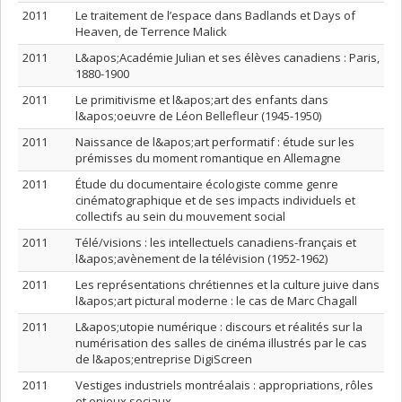
2011
Le traitement de l’espace dans Badlands et Days of
Heaven, de Terrence Malick
2011
L&apos;Académie Julian et ses élèves canadiens : Paris,
1880-1900
2011
Le primitivisme et l&apos;art des enfants dans
l&apos;oeuvre de Léon Bellefleur (1945-1950)
2011
Naissance de l&apos;art performatif : étude sur les
prémisses du moment romantique en Allemagne
2011
Étude du documentaire écologiste comme genre
cinématographique et de ses impacts individuels et
collectifs au sein du mouvement social
2011
Télé/visions : les intellectuels canadiens-français et
l&apos;avènement de la télévision (1952-1962)
2011
Les représentations chrétiennes et la culture juive dans
l&apos;art pictural moderne : le cas de Marc Chagall
2011
L&apos;utopie numérique : discours et réalités sur la
numérisation des salles de cinéma illustrés par le cas
de l&apos;entreprise DigiScreen
2011
Vestiges industriels montréalais : appropriations, rôles
et enjeux sociaux