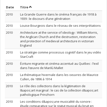
Trier par date en ordre décroissant
Trier par titre en ordre décroissant
Date
Titre
2010
La Grande Guerre dans le cinéma français de 1918 à
1939 : le discours d’une génération
2010
Louise Bourgeois dans le réseau de ses interprétations
2010
Architecture at the service of ideology : William Morris,
the Anglican Church and the destruction, restoration
and protection of medieval architecture in victorian
England
2010
La stratégie comme processus cognitif dans le jeu vidéo
StarCraft
2010
Écriture migrante et cinéma accentué au Québec : l’exil
dans l’œuvre de Marilú Mallet
2010
La thématique hivernale dans les oeuvres de Maurice
Cullen, de 1896 à 1914
2010
Le rôle des collections dans la légitimation de
l&apos;art marginal : le cas de la collection d&apos;art
pathologique Prinzhorn
2010
Les conditions d&apos;une musicalité du sonore :
étude comparative sur le statut musical du bruit en