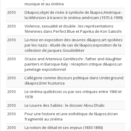
musique et au cinéma
2010
D&apos;objet de risée à symbole de l&apos;Amérique :
la télévision à travers le cinéma américain (1970 à 1999)
2010
Violence, sexualité et double : les représentations
féminines dans Perfect Blue et Paprika de Kon Satoshi
2010
La mise en exposition des œuvres d&apos;art spoliées
par les nazis : étude de cas de l&apos;exposition de la
collection de Jacques Goudstikker
2010
Orazio and Artemisia Gentileschi : father and daughter
painters in Baroque Italy : réception critique d&apos;un
jumelage expositionnel
2010
L’allégorie comme discours politique dans Underground
d&apos;Emir Kusturica
2010
Le cinéma québécois vu par ses critiques entre 1960 et
1978
2010
Le Louvre des Sables : le dossier Abou Dhabi
2010
Pour une histoire et une esthétique de l&apos;écran
fragmenté au cinéma
2010
La notion de détail et ses enjeux (1830-1890)