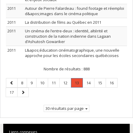
2011
Autour de Pierre Falardeau : found footage et réemploi
d&apos;images dans le cinéma politique
2011
La distribution de films au Québec en 2011
2011
Un cinéma de l’entre-deux : identité, altérité et
construction de la nation indienne dans Lagaan
d’Ashutosh Gowariker
2011
L&apos;éducation cinématographique, une nouvelle
approche pour les écoles secondaires québécoises
Nombre de résultats :
888
Page
Page
Page
Page
Page
Page
Page
.
Page
Page
Page
8
9
10
11
12
13
14
15
16
précédente
Page
Page
Page
17
courante.
suivante
30 résultats par page
Liens connexes