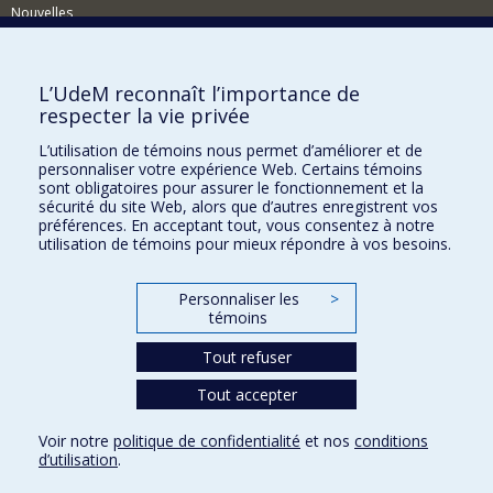
Nouvelles
Événements
Comment soutenir le Département?
L’UdeM reconnaît l’importance de
respecter la vie privée
BESOIN D'AIDE?
L’utilisation de témoins nous permet d’améliorer et de
Plan du site
personnaliser votre expérience Web. Certains témoins
Signaler une erreur
sont obligatoires pour assurer le fonctionnement et la
sécurité du site Web, alors que d’autres enregistrent vos
Accessibilité
préférences. En acceptant tout, vous consentez à notre
utilisation de témoins pour mieux répondre à vos besoins.
FACULTÉ DES ARTS ET DES SCIENCES
Nos départements et écoles
Personnaliser les
>
témoins
Nos centres d'études
Tout refuser
Nos programmes et cours
Tout accepter
Confidentialité
Voir notre
politique de confidentialité
et nos
conditions
Conditions d’utilisation
d’utilisation
.
Paramètres des témoins